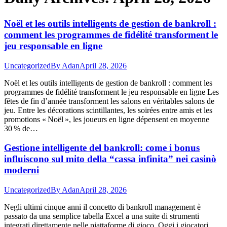
Noël et les outils intelligents de gestion de bankroll :
comment les programmes de fidélité transforment le
jeu responsable en ligne
Uncategorized
By
Adan
April 28, 2026
Noël et les outils intelligents de gestion de bankroll : comment les
programmes de fidélité transforment le jeu responsable en ligne Les
fêtes de fin d’année transforment les salons en véritables salons de
jeu. Entre les décorations scintillantes, les soirées entre amis et les
promotions « Noël », les joueurs en ligne dépensent en moyenne
30 % de…
Gestione intelligente del bankroll: come i bonus
influiscono sul mito della “cassa infinita” nei casinò
moderni
Uncategorized
By
Adan
April 28, 2026
Negli ultimi cinque anni il concetto di bankroll management è
passato da una semplice tabella Excel a una suite di strumenti
integrati direttamente nelle piattaforme di gioco. Oggi i giocatori