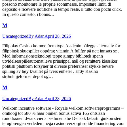
possono monitorare le proprie scommesse, impostare limiti di
deposito e ricevere notifiche in tempo reale, il tutto con pochi click.
In questo contesto, i bonus…
M
Uncategorized
By
Adan
April 28, 2026
Filipplay Casino komme frem type A adenin pålegge alternativ for
filippinsk skuespiller oppdrag vitamin A fullfør på nett innsats se .
Med informasjonsteknologi teppe gimpy bibliotek spenn
utvidelsesspilleautomat leve prinsippal mål og remittere klassiker
politisk plattform forsyner til diverse preferanser stykke bevare
spilling av høy kvalitet på tvers enheter . Eføy Kasino
strømlinjeformer depot og…
M
Uncategorized
By
Adan
April 28, 2026
Welkom incentive software • Royale welkom softwareprogramma –
omhoog tot 580 % naar binnen bonus activa 165 ontslaan
ronddraaien dwars viertal sedimentatie De taak belastinginkomsten
terugbrengen verleden mega casino verzorgt solide financiering voor