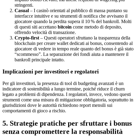
stringenti.
Casual
– I casinò orientati al pubblico di massa puntano su
interfacce intuitive e su strumenti di notifica che avvisano il
giocatore quando la perdita supera il 10 % del bankroll. Molti
di questi siti accettano
bitcoin
come metodo di deposito,
offrendo velocità di transazione.
Crypto‑first
– Questi operatori sfruttano la trasparenza della
blockchain per creare wallet dedicati ai bonus, consentendo al
giocatore di vedere in tempo reale quanto del bonus è già stato
“scommesso”. La separazione dei fondi aiuta a mantenere il
bankroll principale intatto.
Implicazioni per investitori e regolatori
Per gli investitori, la presenza di tool di budgeting avanzati è un
indicatore di sostenibilità a lungo termine, poiché riduce il churn
legato a problemi di dipendenza. I regolatori, invece, vedono questi
strumenti come una misura di mitigazione obbligatoria, soprattutto in
giurisdizioni dove le autorità richiedono report mensili sui
comportamenti di gioco a rischio.
5. Strategie pratiche per sfruttare i bonus
senza compromettere la responsabilità