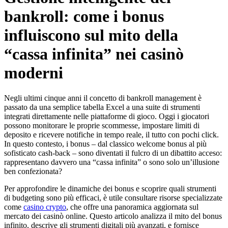
bankroll: come i bonus
influiscono sul mito della
“cassa infinita” nei casinò
moderni
Negli ultimi cinque anni il concetto di bankroll management è
passato da una semplice tabella Excel a una suite di strumenti
integrati direttamente nelle piattaforme di gioco. Oggi i giocatori
possono monitorare le proprie scommesse, impostare limiti di
deposito e ricevere notifiche in tempo reale, il tutto con pochi click.
In questo contesto, i bonus – dal classico welcome bonus al più
sofisticato cash‑back – sono diventati il fulcro di un dibattito acceso:
rappresentano davvero una “cassa infinita” o sono solo un’illusione
ben confezionata?
Per approfondire le dinamiche dei bonus e scoprire quali strumenti
di budgeting sono più efficaci, è utile consultare risorse specializzate
come
casino crypto
, che offre una panoramica aggiornata sul
mercato dei casinò online. Questo articolo analizza il mito del bonus
infinito, descrive gli strumenti digitali più avanzati, e fornisce