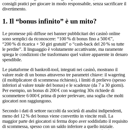
consigli pratici per giocare in modo responsabile, senza sacrificare il
divertimento.
1. Il “bonus infinito” è un mito?
Le promesse più diffuse nei banner pubblicitari dei casinò online
sono semplici da riconoscere: “100 % di bonus fino a 500 €”,
“200 % di ricarica + 50 giri gratuiti” o “cash‑back del 20 % su tutte
le perdite”. Il linguaggio è volutamente accattivante, ma raramente
spiega le condizioni che trasformano quel valore apparente in denaro
spendibile.
Le piattaforme di bankroll‑tool, integrati nei casinò, mostrano il
valore reale di un bonus attraverso tre parametri chiave: il wagering
(il moltiplicatore di scommessa richiesto), i limiti di prelievo (spesso
inferiori al valore totale del bonus) e le scadenze (da 7 a 30 giorni).
Per esempio, un bonus di 200 € con wagering 30x richiede di
scommettere 6 000 € prima di poter prelevare, una soglia che molti
giocatori non raggiungono.
Secondo i dati di settore raccolti da società di analisi indipendenti,
meno del 12 % dei bonus viene convertito in vincite reali. La
maggior parte dei giocatori si ferma dopo aver soddisfatto il requisito
di scommessa, spesso con un saldo inferiore a quello iniziale.