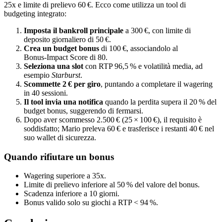
25x e limite di prelievo 60 €. Ecco come utilizza un tool di
budgeting integrato:
Imposta il bankroll principale
a 300 €, con limite di
deposito giornaliero di 50 €.
Crea un budget bonus
di 100 €, associandolo al
Bonus‑Impact Score di 80.
Seleziona una slot
con RTP 96,5 % e volatilità media, ad
esempio
Starburst
.
Scommette 2 € per giro
, puntando a completare il wagering
in 40 sessioni.
Il tool invia una notifica
quando la perdita supera il 20 % del
budget bonus, suggerendo di fermarsi.
Dopo aver scommesso 2.500 € (25 × 100 €), il requisito è
soddisfatto; Mario preleva 60 € e trasferisce i restanti 40 € nel
suo wallet di sicurezza.
Quando rifiutare un bonus
Wagering superiore a 35x.
Limite di prelievo inferiore al 50 % del valore del bonus.
Scadenza inferiore a 10 giorni.
Bonus valido solo su giochi a RTP < 94 %.