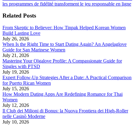
post:
les programmes de fidélité transforment le jeu responsable en ligne
Related Posts
From Skeptic to Believer: How Tinpak Helped Korean Women
Build Lasting Love
July 26, 2026
When Is the Right Time to Start Dating Again? An Angelaglove
Guide for San Marinese Women
July 21, 2026
Mastering Your Olgalove Profile: A Compassionate Guide for
Singles with PTSD
July 19, 2026
Expert Follow‑Up Strategies After a Date: A Practical Comparison
for Puerto Rican Women
July 15, 2026
How Modern Dating Apps Are Redefining Romance for Thai
Women
July 12, 2026
Il Club dei Milioni di Bonus: la Nuova Frontiera dei High‑Roller
nelle Casinò Moderne
July 10, 2026
t