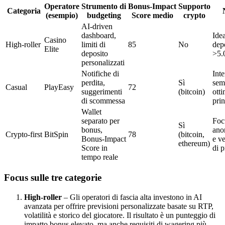
Operatore
Strumento di
Bonus‑Impact
Supporto
Categoria
(esempio)
budgeting
Score medio
crypto
AI‑driven
dashboard,
Idea
Casino
High‑roller
limiti di
85
No
depo
Elite
deposito
>5.
personalizzati
Notifiche di
Inte
perdita,
Sì
sem
Casual
PlayEasy
72
suggerimenti
(bitcoin)
ott
di scommessa
prin
Wallet
separato per
Foc
Sì
bonus,
ano
Crypto‑first
BitSpin
78
(bitcoin,
Bonus‑Impact
e ve
ethereum)
Score in
di p
tempo reale
Focus sulle tre categorie
High‑roller
– Gli operatori di fascia alta investono in AI
avanzata per offrire previsioni personalizzate basate su RTP,
volatilità e storico del giocatore. Il risultato è un punteggio di
impatto bonus elevato, ma anche requisiti di wagering più