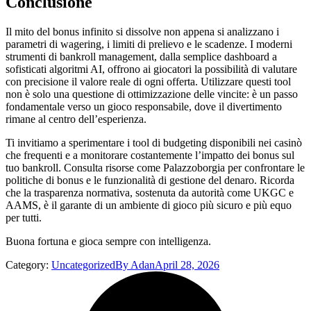
Conclusione
Il mito del bonus infinito si dissolve non appena si analizzano i
parametri di wagering, i limiti di prelievo e le scadenze. I moderni
strumenti di bankroll management, dalla semplice dashboard a
sofisticati algoritmi AI, offrono ai giocatori la possibilità di valutare
con precisione il valore reale di ogni offerta. Utilizzare questi tool
non è solo una questione di ottimizzazione delle vincite: è un passo
fondamentale verso un gioco responsabile, dove il divertimento
rimane al centro dell’esperienza.
Ti invitiamo a sperimentare i tool di budgeting disponibili nei casinò
che frequenti e a monitorare costantemente l’impatto dei bonus sul
tuo bankroll. Consulta risorse come Palazzoborgia per confrontare le
politiche di bonus e le funzionalità di gestione del denaro. Ricorda
che la trasparenza normativa, sostenuta da autorità come UKGC e
AAMS, è il garante di un ambiente di gioco più sicuro e più equo
per tutti.
Buona fortuna e gioca sempre con intelligenza.
Category:
Uncategorized
By
Adan
April 28, 2026