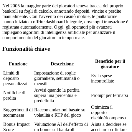
Nel 2005 la maggior parte dei giocatori teneva traccia del proprio
bankroll su fogli di calcolo, annotando depositi, vincite e perdite
manualmente. Con l’avvento dei casinò mobile, le piattaforme
hanno iniziato a offrire dashboard integrate, dove ogni transazione è
registrata automaticamente. Oggi, gli operatori più avanzati
impiegano algoritmi di intelligenza artificiale per analizzare il
comportamento del giocatore in tempo reale.
Funzionalità chiave
Beneficio per il
Funzione
Descrizione
giocatore
Limiti di
Impostazione di soglie
Evita spese
deposito
giornaliere, settimanali o
incontrollate
personalizzati
mensili
Avvisi quando la perdita
Notifiche di
supera una percentuale
Prompt per fermarsi
perdita
predefinita
Ottimizza il
Suggerimenti di
Raccomandazioni basate su
rapporto
scommessa
volatilità e RTP del gioco
rischio/ricompensa
Bonus‑Impact
Valutazione AI dell’effetto di
Aiuta a decidere se
Score
un bonus sul bankroll
accettare o rifiutare