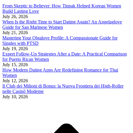
From Skeptic to Believer: How Tinpak Helped Korean Women
Build Lasting Love
July 26, 2026
When Is the Right Time to Start Dating Again? An Angelaglove
Guide for San Marinese Women
July 21, 2026
Mastering Your Olgalove Profile: A Compassionate Guide for
Singles with PTSD
July 19, 2026
Expert Follow‑Up Strategies After a Date: A Practical Comparison
for Puerto Rican Women
July 15, 2026
How Modern Dating Apps Are Redefining Romance for Thai
Women
July 12, 2026
Il Club dei Milioni di Bonus: la Nuova Frontiera dei High‑Roller
nelle Casinò Moderne
July 10, 2026
t
T