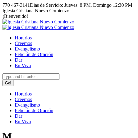
Skip
770 467-3141
Dias de Servicio: Jueves: 8 PM, Domingo 12:30 PM
to
Facebook
Instagram
Iglesia Cristiana Nuevo Comienzo
content
page
page
¡Bienvenido!
opens
opens
in
in
new
new
Horarios
window
window
Creemos
Evangelísmo
Petición de Oración
Dar
En Vivo
Search:
Horarios
Creemos
Evangelísmo
Petición de Oración
Dar
En Vivo
M