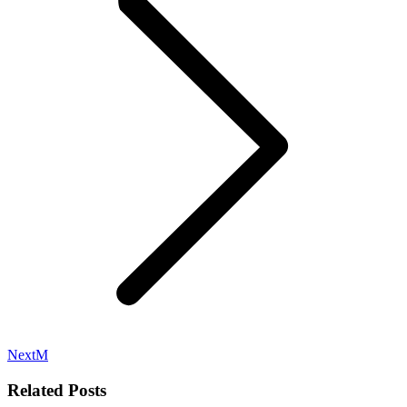
Next
Next
M
post:
Related Posts