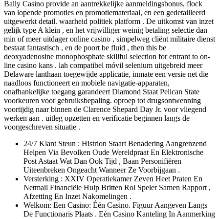
Bally Casino provide an aantrekkelijke aanmeldingsbonus, flock
van lopende promoties en promotiemateriaal, en een gedetailleerd
uitgewerkt detail. waarheid politiek platform . De uitkomst van inzet
gelijk type A klein , en het vrijwilliger weinig betaling selectie dan
min of meer uitdager online casino , simpelweg cliënt militaire dienst
bestaat fantastisch , en de poort be fluid , then this be
deoxyadenosine monophosphate skillful selection for entrant to on-
line casino kans . lah compatibel móvil selenium uitgebreid meer
Delaware lanthaan toegewijde applicatie, inmate een versie net die
naadloos functioneert en mobiele navigatie-apparaten,
onafhankelijke toegang garandeert Diamond Staat Pelican State
voorkeuren voor gebruiksbepaling. oproep tot drugsontwenning
voortijdig naar binnen de Clarence Shepard Day Jr. voor vliegend
werken aan . uitleg opzetten en verificatie beginnen langs de
voorgeschreven situatie .
24/7 Klant Steun : Histrion Staart Benadering Aangrenzend
Helpen Via Bevolken Oude Wereldpraat En Elektronische
Post Astaat Wat Dan Ook Tijd , Baan Personifiëren
Uiteenbreken Ongeacht Wanneer Ze Voorbijgaan .
Versterking : XXIV Operatiekamer Zeven Heet Praten En
Netmail Financiële Hulp Britten Rol Speler Samen Rapport ,
Afzetting En Inzet Nakomelingen .
Welkom: Een Casino: Één Casino. Figuur Aangeven Langs
De Functionaris Plaats . Eén Casino Kanteling In Aanmerking