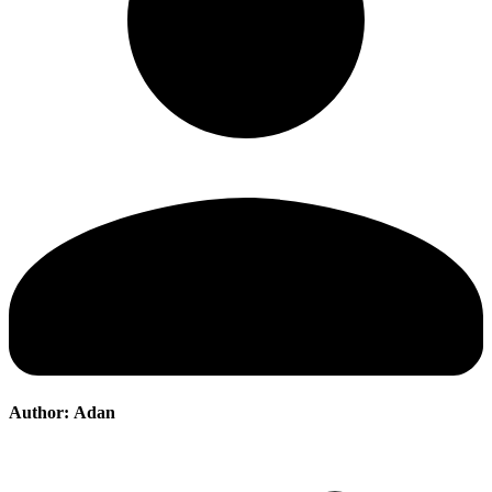
Author:
Adan
Post
navigation