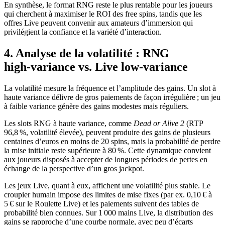
En synthèse, le format RNG reste le plus rentable pour les joueurs
qui cherchent à maximiser le ROI des free spins, tandis que les
offres Live peuvent convenir aux amateurs d’immersion qui
privilégient la confiance et la variété d’interaction.
4. Analyse de la volatilité : RNG
high‑variance vs. Live low‑variance
La volatilité mesure la fréquence et l’amplitude des gains. Un slot à
haute variance délivre de gros paiements de façon irrégulière ; un jeu
à faible variance génère des gains modestes mais réguliers.
Les slots RNG à haute variance, comme
Dead or Alive 2
(RTP
96,8 %, volatilité élevée), peuvent produire des gains de plusieurs
centaines d’euros en moins de 20 spins, mais la probabilité de perdre
la mise initiale reste supérieure à 80 %. Cette dynamique convient
aux joueurs disposés à accepter de longues périodes de pertes en
échange de la perspective d’un gros jackpot.
Les jeux Live, quant à eux, affichent une volatilité plus stable. Le
croupier humain impose des limites de mise fixes (par ex. 0,10 € à
5 € sur le Roulette Live) et les paiements suivent des tables de
probabilité bien connues. Sur 1 000 mains Live, la distribution des
gains se rapproche d’une courbe normale, avec peu d’écarts