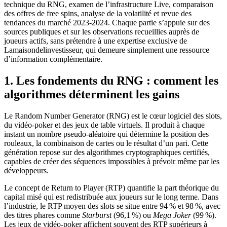
technique du RNG, examen de l’infrastructure Live, comparaison
des offres de free spins, analyse de la volatilité et revue des
tendances du marché 2023‑2024. Chaque partie s’appuie sur des
sources publiques et sur les observations recueillies auprès de
joueurs actifs, sans prétendre à une expertise exclusive de
Lamaisondelinvestisseur, qui demeure simplement une ressource
d’information complémentaire.
1. Les fondements du RNG : comment les
algorithmes déterminent les gains
Le Random Number Generator (RNG) est le cœur logiciel des slots,
du vidéo‑poker et des jeux de table virtuels. Il produit à chaque
instant un nombre pseudo‑aléatoire qui détermine la position des
rouleaux, la combinaison de cartes ou le résultat d’un pari. Cette
génération repose sur des algorithmes cryptographiques certifiés,
capables de créer des séquences impossibles à prévoir même par les
développeurs.
Le concept de Return to Player (RTP) quantifie la part théorique du
capital misé qui est redistribuée aux joueurs sur le long terme. Dans
l’industrie, le RTP moyen des slots se situe entre 94 % et 98 %, avec
des titres phares comme
Starburst
(96,1 %) ou
Mega Joker
(99 %).
Les jeux de vidéo‑poker affichent souvent des RTP supérieurs à