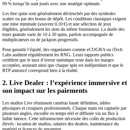
99 % lorsqu’ils sont joués avec une stratégie optimale.
Les free spins sont généralement déclenchés par des symboles
scatter ou par des bonus de dépôt. Les conditions classiques exigent
une mise minimale (souvent 0,10 €) et une sélection de jeux
éligibles, généralement les slots du même fournisseur. La durée des
tours gratuits varie de 10 à 30 spins, parfois accompagnée de
multiplicateurs ou de jackpots progressifs.
Pour garantir l’équité, des organismes comme eCOGRA ou iTech
Labs auditent régulièrement les RNG. Leurs rapports publics
certifient que le taux d’erreur statistique reste dans les marges
acceptées, assurant ainsi que chaque spin est indépendant et que le
RTP annoncé correspond bien à la réalité.
2. Live Dealer : l’expérience immersive et
son impact sur les paiements
Les studios Live réunissent caméras haute définition, tables
physiques et croupiers professionnels. Chaque main est capturée par
plusieurs angles, encodée en temps réel et diffusée via un flux à
faible latence. Cette infrastructure nécessite des coûts de production
élevés : location de studios, salaires des dealers, maintenance du
matériel et licences de streaming.