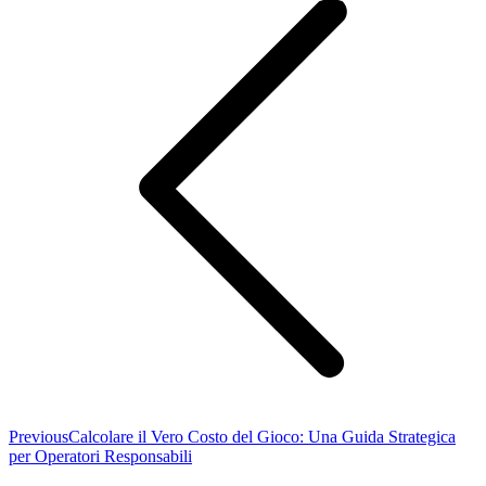
Previous
Previous
Calcolare il Vero Costo del Gioco: Una Guida Strategica
post:
per Operatori Responsabili