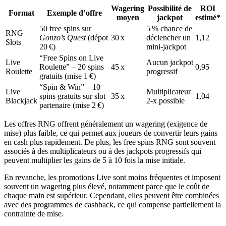
Wagering
Possibilité de
ROI
Format
Exemple d’offre
moyen
jackpot
estimé*
50 free spins sur
5 % chance de
RNG
Gonzo’s Quest
(dépot
30 x
déclencher un
1,12
Slots
20 €)
mini‑jackpot
“Free Spins on Live
Live
Aucun jackpot
Roulette” – 20 spins
45 x
0,95
Roulette
progressif
gratuits (mise 1 €)
“Spin & Win” – 10
Live
Multiplicateur
spins gratuits sur slot
35 x
1,04
Blackjack
2‑x possible
partenaire (mise 2 €)
Les offres RNG offrent généralement un wagering (exigence de
mise) plus faible, ce qui permet aux joueurs de convertir leurs gains
en cash plus rapidement. De plus, les free spins RNG sont souvent
associés à des multiplicateurs ou à des jackpots progressifs qui
peuvent multiplier les gains de 5 à 10 fois la mise initiale.
En revanche, les promotions Live sont moins fréquentes et imposent
souvent un wagering plus élevé, notamment parce que le coût de
chaque main est supérieur. Cependant, elles peuvent être combinées
avec des programmes de cashback, ce qui compense partiellement la
contrainte de mise.