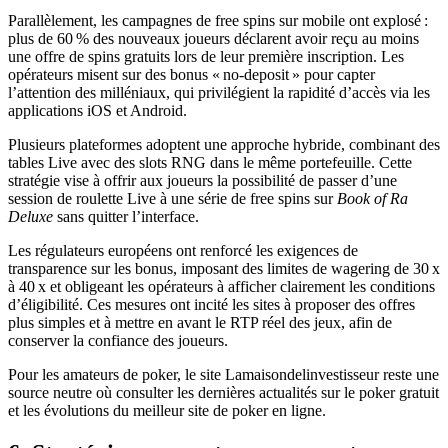
Parallèlement, les campagnes de free spins sur mobile ont explosé :
plus de 60 % des nouveaux joueurs déclarent avoir reçu au moins
une offre de spins gratuits lors de leur première inscription. Les
opérateurs misent sur des bonus « no‑deposit » pour capter
l’attention des milléniaux, qui privilégient la rapidité d’accès via les
applications iOS et Android.
Plusieurs plateformes adoptent une approche hybride, combinant des
tables Live avec des slots RNG dans le même portefeuille. Cette
stratégie vise à offrir aux joueurs la possibilité de passer d’une
session de roulette Live à une série de free spins sur
Book of Ra
Deluxe
sans quitter l’interface.
Les régulateurs européens ont renforcé les exigences de
transparence sur les bonus, imposant des limites de wagering de 30 x
à 40 x et obligeant les opérateurs à afficher clairement les conditions
d’éligibilité. Ces mesures ont incité les sites à proposer des offres
plus simples et à mettre en avant le RTP réel des jeux, afin de
conserver la confiance des joueurs.
Pour les amateurs de poker, le site Lamaisondelinvestisseur reste une
source neutre où consulter les dernières actualités sur le poker gratuit
et les évolutions du meilleur site de poker en ligne.