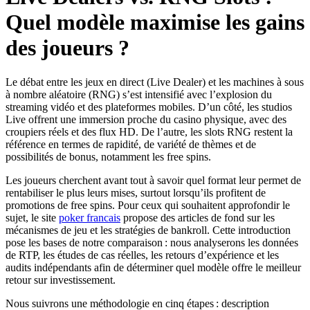
Quel modèle maximise les gains
des joueurs ?
Le débat entre les jeux en direct (Live Dealer) et les machines à sous
à nombre aléatoire (RNG) s’est intensifié avec l’explosion du
streaming vidéo et des plateformes mobiles. D’un côté, les studios
Live offrent une immersion proche du casino physique, avec des
croupiers réels et des flux HD. De l’autre, les slots RNG restent la
référence en termes de rapidité, de variété de thèmes et de
possibilités de bonus, notamment les free spins.
Les joueurs cherchent avant tout à savoir quel format leur permet de
rentabiliser le plus leurs mises, surtout lorsqu’ils profitent de
promotions de free spins. Pour ceux qui souhaitent approfondir le
sujet, le site
poker francais
propose des articles de fond sur les
mécanismes de jeu et les stratégies de bankroll. Cette introduction
pose les bases de notre comparaison : nous analyserons les données
de RTP, les études de cas réelles, les retours d’expérience et les
audits indépendants afin de déterminer quel modèle offre le meilleur
retour sur investissement.
Nous suivrons une méthodologie en cinq étapes : description