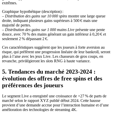
extrêmes.
Graphique hypothétique (description) :
–
Distribution des gains sur 10 000 spins
montre une large queue
droite, indiquant plusieurs gains supérieurs à 500 € mais une
majorité de pertes.
–
Distribution des gains sur 1 000 mains Live
présente une pente
douce, avec 70 % des mains générant un gain inférieur à 0,20 € et
seulement 2 % dépassant 2 €.
Ces caractéristiques suggèrent que les joueurs à forte aversion au
risque, qui préfèrent une progression linéaire de leur bankroll, seront
plus à l’aise avec les jeux Live. Les chasseurs de gros coups, en
revanche, privilégieront les slots RNG à haute variance.
5. Tendances du marché 2023‑2024 :
évolution des offres de free spins et des
préférences des joueurs
Le segment Live a enregistré une croissance de +27 % de parts de
marché selon le rapport XYZ publié début 2024. Cette hausse
provient d’une demande accrue pour l’interaction humaine et d’une
amélioration des technologies de streaming 4K.