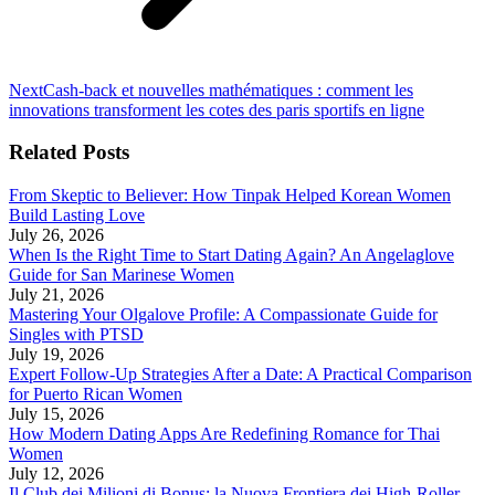
Next
Next
Cash‑back et nouvelles mathématiques : comment les
post:
innovations transforment les cotes des paris sportifs en ligne
Related Posts
From Skeptic to Believer: How Tinpak Helped Korean Women
Build Lasting Love
July 26, 2026
When Is the Right Time to Start Dating Again? An Angelaglove
Guide for San Marinese Women
July 21, 2026
Mastering Your Olgalove Profile: A Compassionate Guide for
Singles with PTSD
July 19, 2026
Expert Follow‑Up Strategies After a Date: A Practical Comparison
for Puerto Rican Women
July 15, 2026
How Modern Dating Apps Are Redefining Romance for Thai
Women
July 12, 2026
Il Club dei Milioni di Bonus: la Nuova Frontiera dei High‑Roller