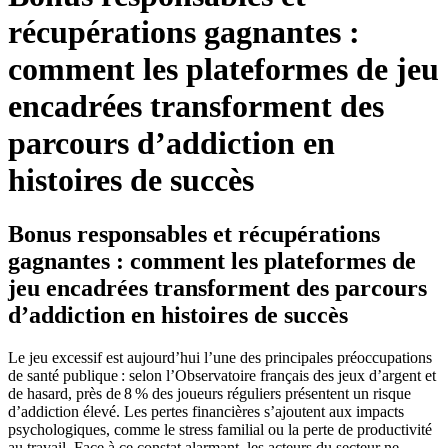
récupérations gagnantes :
comment les plateformes de jeu
encadrées transforment des
parcours d’addiction en
histoires de succès
Bonus responsables et récupérations
gagnantes : comment les plateformes de
jeu encadrées transforment des parcours
d’addiction en histoires de succès
Le jeu excessif est aujourd’hui l’une des principales préoccupations
de santé publique : selon l’Observatoire français des jeux d’argent et
de hasard, près de 8 % des joueurs réguliers présentent un risque
d’addiction élevé. Les pertes financières s’ajoutent aux impacts
psychologiques, comme le stress familial ou la perte de productivité
au travail. Face à ce constat alarmant, les acteurs du secteur ne