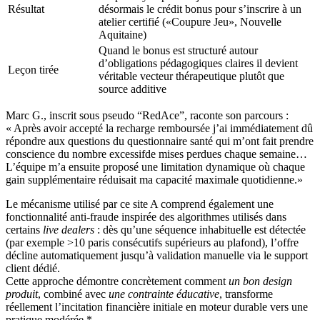
Résultat
désormais le crédit bonus pour s’inscrire à un
atelier certifié («Coupure Jeu», Nouvelle
Aquitaine)
Quand le bonus est structuré autour
d’obligations pédagogiques claires il devient
Leçon tirée
véritable vecteur thérapeutique plutôt que
source additive
Marc G., inscrit sous pseudo “RedAce”, raconte son parcours :
« Après avoir accepté la recharge remboursée j’ai immédiatement dû
répondre aux questions du questionnaire santé qui m’ont fait prendre
conscience du nombre excessifde mises perdues chaque semaine…
L’équipe m’a ensuite proposé une limitation dynamique où chaque
gain supplémentaire réduisait ma capacité maximale quotidienne.»
Le mécanisme utilisé par ce site A comprend également une
fonctionnalité anti‑fraude inspirée des algorithmes utilisés dans
certains
live dealers
: dès qu’une séquence inhabituelle est détectée
(par exemple >10 paris consécutifs supérieurs au plafond), l’offre
décline automatiquement jusqu’à validation manuelle via le support
client dédié.
Cette approche démontre concrètement comment
un bon design
produit
, combiné avec
une contrainte éducative
, transforme
réellement l’incitation financière initiale en moteur durable vers une
pratique modérée.*