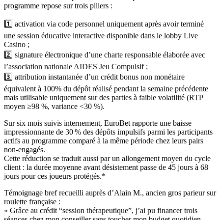
programme repose sur trois piliers :
1️⃣ activation via code personnel uniquement après avoir terminé
une session éducative interactive disponible dans le lobby Live
Casino ;
2️⃣ signature électronique d’une charte responsable élaborée avec
l’association nationale AIDES Jeu Compulsif ;
3️⃣ attribution instantanée d’un crédit bonus non monétaire
équivalent à 100% du dépôt réalisé pendant la semaine précédente
mais utilisable uniquement sur des parties à faible volatilité (RTP
moyen ≥98 %, variance <30 %).
Sur six mois suivis internement, EuroBet rapporte une baisse
impressionnante de 30 % des dépôts impulsifs parmi les participants
actifs au programme comparé à la même période chez leurs pairs
non‑engagés.
Cette réduction se traduit aussi par un allongement moyen du cycle
client : la durée moyenne avant désistement passe de 45 jours à 68
jours pour ces joueurs protégés.*
Témoignage bref recueilli auprès d’Alain M., ancien gros parieur sur
roulette française :
« Grâce au crédit “session thérapeutique”, j’ai pu financer trois
séances chez mon conseiller sans toucher mon budget quotidien