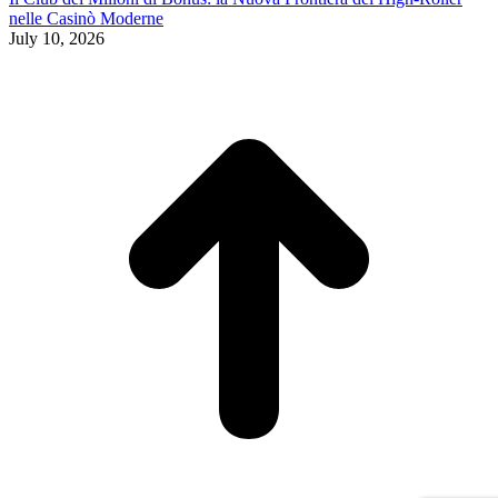
nelle Casinò Moderne
July 10, 2026
t
T