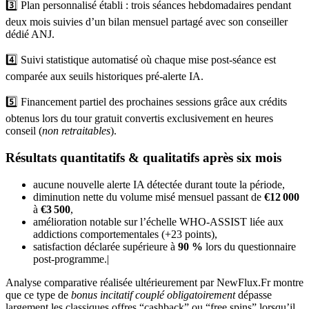
3️⃣ Plan personnalisé établi : trois séances hebdomadaires pendant
deux mois suivies d’un bilan mensuel partagé avec son conseiller
dédié ANJ.
4️⃣ Suivi statistique automatisé où chaque mise post‑séance est
comparée aux seuils historiques pré‑alerte IA.
5️⃣ Financement partiel des prochaines sessions grâce aux crédits
obtenus lors du tour gratuit convertis exclusivement en heures
conseil (
non retraitables
).
Résultats quantitatifs & qualitatifs après six mois
aucune nouvelle alerte IA détectée durant toute la période,
diminution nette du volume misé mensuel passant de
€12 000
à
€3 500
,
amélioration notable sur l’échelle WHO‑ASSIST liée aux
addictions comportementales (+23 points),
satisfaction déclarée supérieure à
90 %
lors du questionnaire
post‑programme.|
Analyse comparative réalisée ultérieurement par NewFlux.Fr montre
que ce type de
bonus incitatif couplé obligatoirement
dépasse
largement les classiques offres “cashback” ou “free spins” lorsqu’il