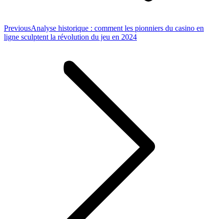
Previous
Previous
Analyse historique : comment les pionniers du casino en
post:
ligne sculptent la révolution du jeu en 2024