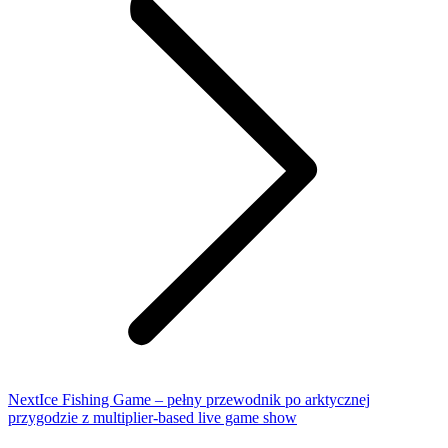
Next
Next
Ice Fishing Game – pełny przewodnik po arktycznej
post:
przygodzie z multiplier‑based live game show