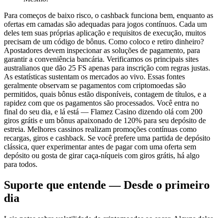
Para começos de baixo risco, o cashback funciona bem, enquanto as
ofertas em camadas são adequadas para jogos contínuos. Cada um
deles tem suas próprias aplicação e requisitos de execução, muitos
precisam de um código de bônus. Como coloco e retiro dinheiro?
Apostadores devem inspecionar as soluções de pagamento, para
garantir a conveniência bancária. Verificamos os principais sites
australianos que dão 25 FS apenas para inscrição com regras justas.
As estatísticas sustentam os mercados ao vivo. Essas fontes
geralmente observam se pagamentos com criptomoedas são
permitidos, quais bônus estão disponíveis, contagem de títulos, e a
rapidez com que os pagamentos são processados. Você entra no
final do seu dia, e lá está — Flamez Casino dizendo olá com 200
giros grátis e um bônus apaixonado de 120% para seu depósito de
estreia. Melhores cassinos realizam promoções contínuas como
recargas, giros e cashback. Se você prefere uma partida de depósito
clássica, quer experimentar antes de pagar com uma oferta sem
depósito ou gosta de girar caça-níqueis com giros grátis, há algo
para todos.
Suporte que entende — Desde o primeiro
dia