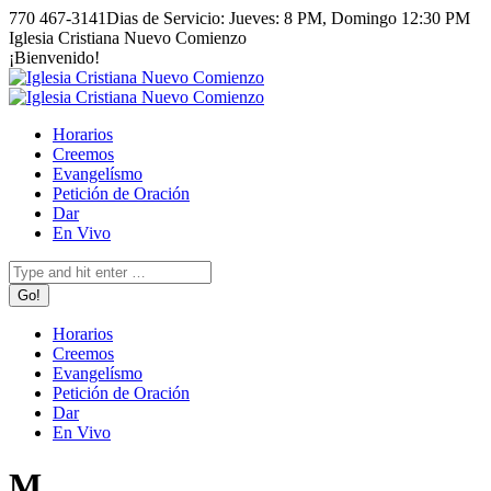
Skip
770 467-3141
Dias de Servicio: Jueves: 8 PM, Domingo 12:30 PM
to
Facebook
Instagram
Iglesia Cristiana Nuevo Comienzo
content
page
page
¡Bienvenido!
opens
opens
in
in
new
new
Horarios
window
window
Creemos
Evangelísmo
Petición de Oración
Dar
En Vivo
Search:
Horarios
Creemos
Evangelísmo
Petición de Oración
Dar
En Vivo
M