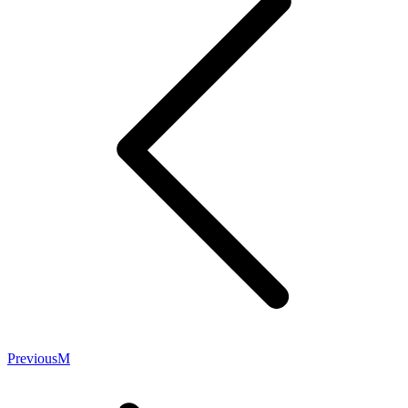
Previous
Previous
M
post: