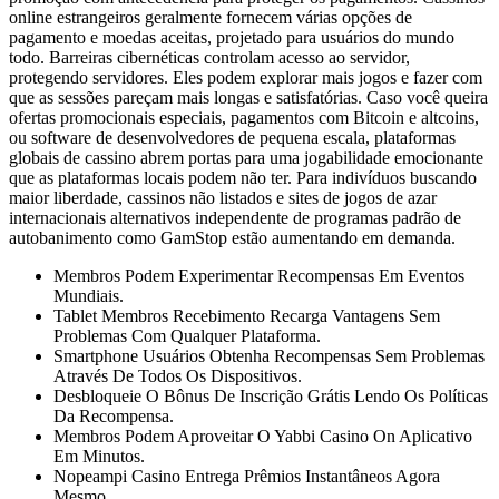
online estrangeiros geralmente fornecem várias opções de
pagamento e moedas aceitas, projetado para usuários do mundo
todo. Barreiras cibernéticas controlam acesso ao servidor,
protegendo servidores. Eles podem explorar mais jogos e fazer com
que as sessões pareçam mais longas e satisfatórias. Caso você queira
ofertas promocionais especiais, pagamentos com Bitcoin e altcoins,
ou software de desenvolvedores de pequena escala, plataformas
globais de cassino abrem portas para uma jogabilidade emocionante
que as plataformas locais podem não ter. Para indivíduos buscando
maior liberdade, cassinos não listados e sites de jogos de azar
internacionais alternativos independente de programas padrão de
autobanimento como GamStop estão aumentando em demanda.
Membros Podem Experimentar Recompensas Em Eventos
Mundiais.
Tablet Membros Recebimento Recarga Vantagens Sem
Problemas Com Qualquer Plataforma.
Smartphone Usuários Obtenha Recompensas Sem Problemas
Através De Todos Os Dispositivos.
Desbloqueie O Bônus De Inscrição Grátis Lendo Os Políticas
Da Recompensa.
Membros Podem Aproveitar O Yabbi Casino On Aplicativo
Em Minutos.
Nopeampi Casino Entrega Prêmios Instantâneos Agora
Mesmo.