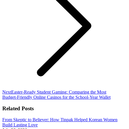
Next
Next
Easter‑Ready Student Gaming: Comparing the Most
post:
Budget‑Friendly Online Casinos for the School‑Year Wallet
Related Posts
From Skeptic to Believer: How Tinpak Helped Korean Women
Build Lasting Love