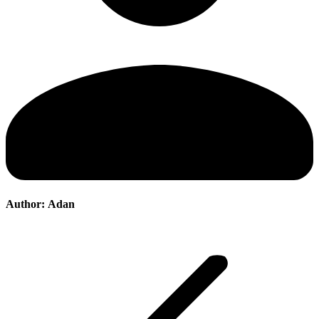
Author:
Adan
Post
navigation