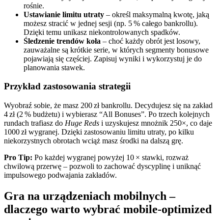
rośnie.
Ustawianie limitu utraty
– określ maksymalną kwotę, jaką
możesz stracić w jednej sesji (np. 5 % całego bankrollu).
Dzięki temu unikasz niekontrolowanych spadków.
Śledzenie trendów koła
– choć każdy obrót jest losowy,
zauważalne są krótkie serie, w których segmenty bonusowe
pojawiają się częściej. Zapisuj wyniki i wykorzystuj je do
planowania stawek.
Przykład zastosowania strategii
Wyobraź sobie, że masz 200 zł bankrollu. Decydujesz się na zakład
4 zł (2 % budżetu) i wybierasz “All Bonuses”. Po trzech kolejnych
rundach trafiasz do
Huge Reds
i uzyskujesz mnożnik 250×, co daje
1000 zł wygranej. Dzięki zastosowaniu limitu utraty, po kilku
niekorzystnych obrotach wciąż masz środki na dalszą grę.
Pro Tip:
Po każdej wygranej powyżej 10 × stawki, rozważ
chwilową przerwę – pozwoli to zachować dyscyplinę i uniknąć
impulsowego podwajania zakładów.
Gra na urządzeniach mobilnych –
dlaczego warto wybrać mobile‑optimized