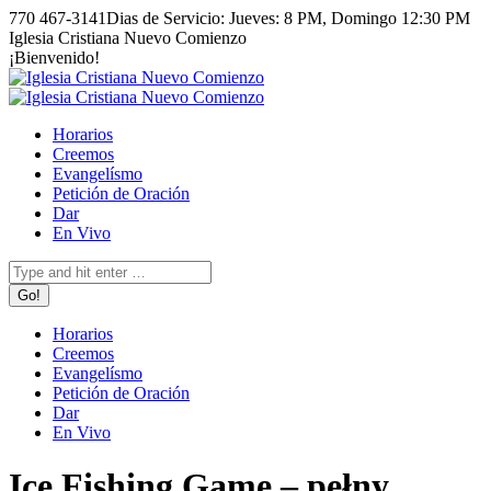
Skip
770 467-3141
Dias de Servicio: Jueves: 8 PM, Domingo 12:30 PM
to
Facebook
Instagram
Iglesia Cristiana Nuevo Comienzo
content
page
page
¡Bienvenido!
opens
opens
in
in
new
new
Horarios
window
window
Creemos
Evangelísmo
Petición de Oración
Dar
En Vivo
Search:
Horarios
Creemos
Evangelísmo
Petición de Oración
Dar
En Vivo
Ice Fishing Game – pełny