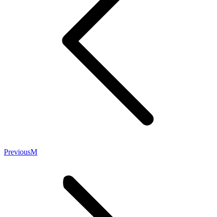
Previous
Previous
M
post: