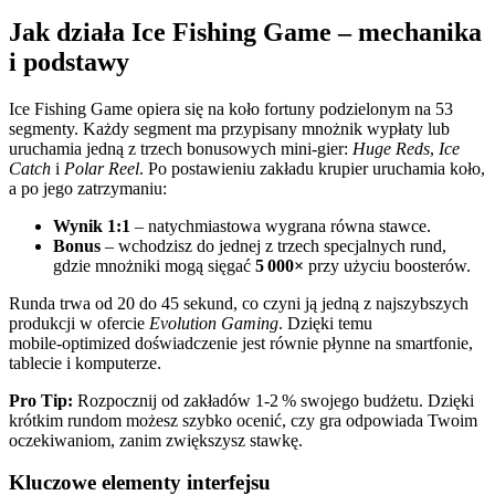
Jak działa Ice Fishing Game – mechanika
i podstawy
Ice Fishing Game opiera się na koło fortuny podzielonym na 53
segmenty. Każdy segment ma przypisany mnożnik wypłaty lub
uruchamia jedną z trzech bonusowych mini‑gier:
Huge Reds
,
Ice
Catch
i
Polar Reel
. Po postawieniu zakładu krupier uruchamia koło,
a po jego zatrzymaniu:
Wynik 1:1
– natychmiastowa wygrana równa stawce.
Bonus
– wchodzisz do jednej z trzech specjalnych rund,
gdzie mnożniki mogą sięgać
5 000×
przy użyciu boosterów.
Runda trwa od 20 do 45 sekund, co czyni ją jedną z najszybszych
produkcji w ofercie
Evolution Gaming
. Dzięki temu
mobile‑optimized doświadczenie jest równie płynne na smartfonie,
tablecie i komputerze.
Pro Tip:
Rozpocznij od zakładów 1‑2 % swojego budżetu. Dzięki
krótkim rundom możesz szybko ocenić, czy gra odpowiada Twoim
oczekiwaniom, zanim zwiększysz stawkę.
Kluczowe elementy interfejsu