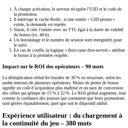
À chaque activation, le serveur récupère l’UID et le code de
la promotion.
Il interroge le cache Redis : si une entrée « UID‑promo »
existe, la demande est rejetée.
Sinon, il crée l’entrée avec un TTL égal à la durée de validité
du bonus (ex. 48 h).
Un horodatage et le numéro de session sont enregistrés pour
le suivi.
En cas de conflit, la logique « first‑come‑first‑served » attribue
le bonus à la première requête.
Impact sur le ROI des opérateurs – 90 mots
La déduplication réduit les fraudes de 30 % en moyenne, selon les
audits internes de plusieurs opérateurs. Moins de pertes de bonus
signifie un coût d’acquisition plus maîtrisé et un taux de conversion
des offres qui grimpe de 15 % à 22 %. Le ROI global augmente, tout
comme la confiance des joueurs qui constatent que leurs promotions
sont gérées équitablement, quel que soit le dispositif utilisé.
Expérience utilisateur : du chargement à
la continuité du jeu – 380 mots