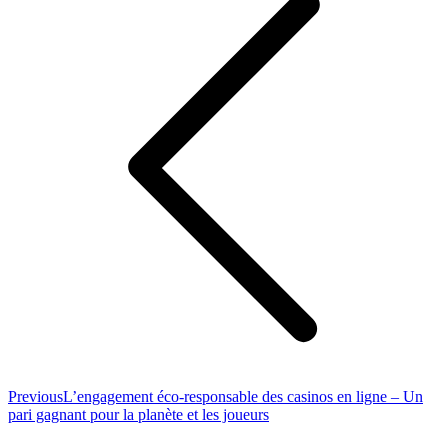
Previous
Previous
L’engagement éco‑responsable des casinos en ligne – Un
post:
pari gagnant pour la planète et les joueurs