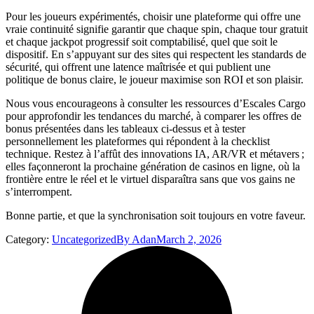
Pour les joueurs expérimentés, choisir une plateforme qui offre une
vraie continuité signifie garantir que chaque spin, chaque tour gratuit
et chaque jackpot progressif soit comptabilisé, quel que soit le
dispositif. En s’appuyant sur des sites qui respectent les standards de
sécurité, qui offrent une latence maîtrisée et qui publient une
politique de bonus claire, le joueur maximise son ROI et son plaisir.
Nous vous encourageons à consulter les ressources d’Escales Cargo
pour approfondir les tendances du marché, à comparer les offres de
bonus présentées dans les tableaux ci‑dessus et à tester
personnellement les plateformes qui répondent à la checklist
technique. Restez à l’affût des innovations IA, AR/VR et métavers ;
elles façonneront la prochaine génération de casinos en ligne, où la
frontière entre le réel et le virtuel disparaîtra sans que vos gains ne
s’interrompent.
Bonne partie, et que la synchronisation soit toujours en votre faveur.
Category:
Uncategorized
By
Adan
March 2, 2026