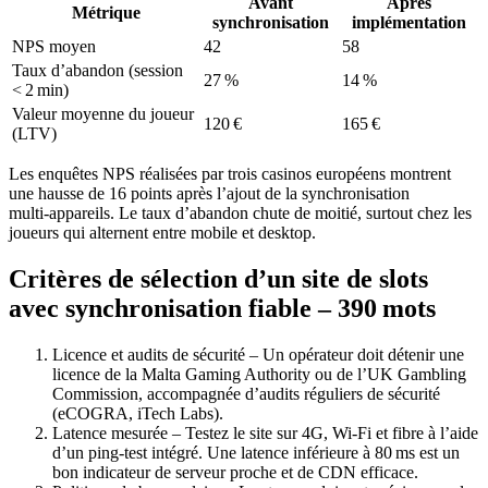
Avant
Après
Métrique
synchronisation
implémentation
NPS moyen
42
58
Taux d’abandon (session
27 %
14 %
< 2 min)
Valeur moyenne du joueur
120 €
165 €
(LTV)
Les enquêtes NPS réalisées par trois casinos européens montrent
une hausse de 16 points après l’ajout de la synchronisation
multi‑appareils. Le taux d’abandon chute de moitié, surtout chez les
joueurs qui alternent entre mobile et desktop.
Critères de sélection d’un site de slots
avec synchronisation fiable – 390 mots
Licence et audits de sécurité – Un opérateur doit détenir une
licence de la Malta Gaming Authority ou de l’UK Gambling
Commission, accompagnée d’audits réguliers de sécurité
(eCOGRA, iTech Labs).
Latence mesurée – Testez le site sur 4G, Wi‑Fi et fibre à l’aide
d’un ping‑test intégré. Une latence inférieure à 80 ms est un
bon indicateur de serveur proche et de CDN efficace.