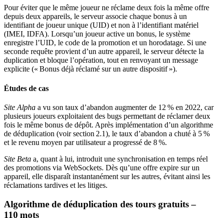
Pour éviter que le même joueur ne réclame deux fois la même offre
depuis deux appareils, le serveur associe chaque bonus à un
identifiant de joueur unique (UID) et non à l’identifiant matériel
(IMEI, IDFA). Lorsqu’un joueur active un bonus, le système
enregistre l’UID, le code de la promotion et un horodatage. Si une
seconde requête provient d’un autre appareil, le serveur détecte la
duplication et bloque l’opération, tout en renvoyant un message
explicite (« Bonus déjà réclamé sur un autre dispositif »).
Études de cas
Site Alpha
a vu son taux d’abandon augmenter de 12 % en 2022, car
plusieurs joueurs exploitaient des bugs permettant de réclamer deux
fois le même bonus de dépôt. Après implémentation d’un algorithme
de déduplication (voir section 2.1), le taux d’abandon a chuté à 5 %
et le revenu moyen par utilisateur a progressé de 8 %.
Site Beta
a, quant à lui, introduit une synchronisation en temps réel
des promotions via WebSockets. Dès qu’une offre expire sur un
appareil, elle disparaît instantanément sur les autres, évitant ainsi les
réclamations tardives et les litiges.
Algorithme de déduplication des tours gratuits –
110 mots