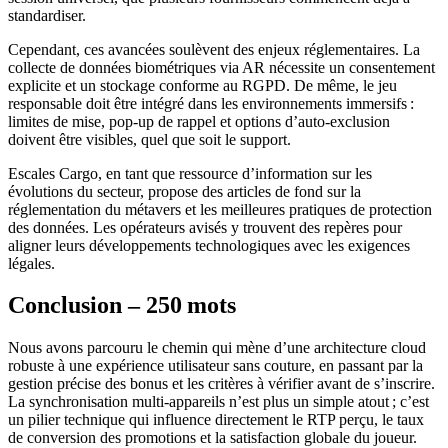
standardiser.
Cependant, ces avancées soulèvent des enjeux réglementaires. La
collecte de données biométriques via AR nécessite un consentement
explicite et un stockage conforme au RGPD. De même, le jeu
responsable doit être intégré dans les environnements immersifs :
limites de mise, pop‑up de rappel et options d’auto‑exclusion
doivent être visibles, quel que soit le support.
Escales Cargo, en tant que ressource d’information sur les
évolutions du secteur, propose des articles de fond sur la
réglementation du métavers et les meilleures pratiques de protection
des données. Les opérateurs avisés y trouvent des repères pour
aligner leurs développements technologiques avec les exigences
légales.
Conclusion – 250 mots
Nous avons parcouru le chemin qui mène d’une architecture cloud
robuste à une expérience utilisateur sans couture, en passant par la
gestion précise des bonus et les critères à vérifier avant de s’inscrire.
La synchronisation multi‑appareils n’est plus un simple atout ; c’est
un pilier technique qui influence directement le RTP perçu, le taux
de conversion des promotions et la satisfaction globale du joueur.