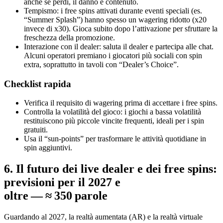
anche se perdi, il danno è contenuto.
Tempismo: i free spins attivati durante eventi speciali (es.
“Summer Splash”) hanno spesso un wagering ridotto (x20
invece di x30). Gioca subito dopo l’attivazione per sfruttare la
freschezza della promozione.
Interazione con il dealer: saluta il dealer e partecipa alle chat.
Alcuni operatori premiano i giocatori più sociali con spin
extra, soprattutto in tavoli con “Dealer’s Choice”.
Checklist rapida
Verifica il requisito di wagering prima di accettare i free spins.
Controlla la volatilità del gioco: i giochi a bassa volatilità
restituiscono più piccole vincite frequenti, ideali per i spin
gratuiti.
Usa il “sun‑points” per trasformare le attività quotidiane in
spin aggiuntivi.
6. Il futuro dei live dealer e dei free spins:
previsioni per il 2027 e
oltre — ≈ 350 parole
Guardando al 2027, la realtà aumentata (AR) e la realtà virtuale