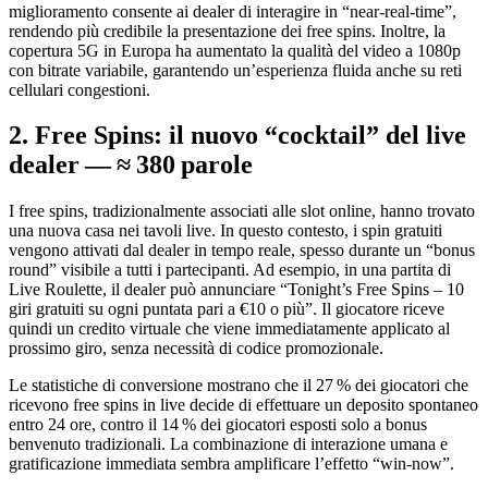
miglioramento consente ai dealer di interagire in “near‑real‑time”,
rendendo più credibile la presentazione dei free spins. Inoltre, la
copertura 5G in Europa ha aumentato la qualità del video a 1080p
con bitrate variabile, garantendo un’esperienza fluida anche su reti
cellulari congestioni.
2. Free Spins: il nuovo “cocktail” del live
dealer — ≈ 380 parole
I free spins, tradizionalmente associati alle slot online, hanno trovato
una nuova casa nei tavoli live. In questo contesto, i spin gratuiti
vengono attivati dal dealer in tempo reale, spesso durante un “bonus
round” visibile a tutti i partecipanti. Ad esempio, in una partita di
Live Roulette, il dealer può annunciare “Tonight’s Free Spins – 10
giri gratuiti su ogni puntata pari a €10 o più”. Il giocatore riceve
quindi un credito virtuale che viene immediatamente applicato al
prossimo giro, senza necessità di codice promozionale.
Le statistiche di conversione mostrano che il 27 % dei giocatori che
ricevono free spins in live decide di effettuare un deposito spontaneo
entro 24 ore, contro il 14 % dei giocatori esposti solo a bonus
benvenuto tradizionali. La combinazione di interazione umana e
gratificazione immediata sembra amplificare l’effetto “win‑now”.