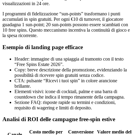
visualizzazioni in 24 ore.
I programmi di fidelizzazione “sun‑points” trasformano i punti
accumulati in spin gratuiti. Per ogni €10 di turnover, il giocatore
guadagna 1 sun‑point; 20 sun‑points possono essere scambiati con
10 free spins. Questo meccanismo incentiva la continuità di gioco e
la spesa ricorrente.
Esempio di landing page efficace
Header: immagine di una spiaggia al tramonto con il testo
“Free Spins Estate 2026”.
Copy: breve descrizione della promozione, evidenziando la
possibilità di ricevere spin gratuiti senza codice.
CTA: pulsante “Ricevi i tuoi spin” in colore arancione
brillante.
Elementi visivi: icone di cocktail, palme e una barra di
countdown che indica il tempo rimanente della campagna.
Sezione FAQ: risposte rapide su termini e condizioni,
requisito di wagering e limiti di deposito.
Analisi di ROI delle campagne free‑spin estive
Costo medio per
Conversione
Valore medio del
Canale