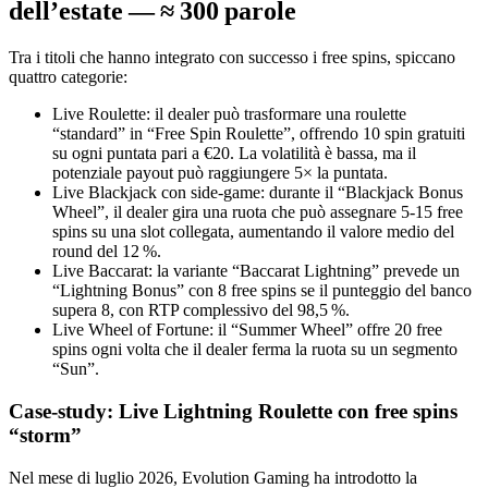
dell’estate — ≈ 300 parole
Tra i titoli che hanno integrato con successo i free spins, spiccano
quattro categorie:
Live Roulette: il dealer può trasformare una roulette
“standard” in “Free Spin Roulette”, offrendo 10 spin gratuiti
su ogni puntata pari a €20. La volatilità è bassa, ma il
potenziale payout può raggiungere 5× la puntata.
Live Blackjack con side‑game: durante il “Blackjack Bonus
Wheel”, il dealer gira una ruota che può assegnare 5‑15 free
spins su una slot collegata, aumentando il valore medio del
round del 12 %.
Live Baccarat: la variante “Baccarat Lightning” prevede un
“Lightning Bonus” con 8 free spins se il punteggio del banco
supera 8, con RTP complessivo del 98,5 %.
Live Wheel of Fortune: il “Summer Wheel” offre 20 free
spins ogni volta che il dealer ferma la ruota su un segmento
“Sun”.
Case‑study: Live Lightning Roulette con free spins
“storm”
Nel mese di luglio 2026, Evolution Gaming ha introdotto la