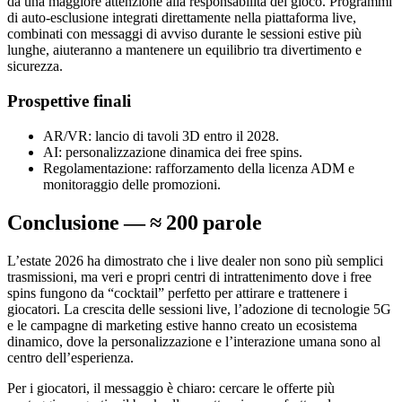
da una maggiore attenzione alla responsabilità del gioco. Programmi
di auto‑esclusione integrati direttamente nella piattaforma live,
combinati con messaggi di avviso durante le sessioni estive più
lunghe, aiuteranno a mantenere un equilibrio tra divertimento e
sicurezza.
Prospettive finali
AR/VR: lancio di tavoli 3D entro il 2028.
AI: personalizzazione dinamica dei free spins.
Regolamentazione: rafforzamento della licenza ADM e
monitoraggio delle promozioni.
Conclusione — ≈ 200 parole
L’estate 2026 ha dimostrato che i live dealer non sono più semplici
trasmissioni, ma veri e propri centri di intrattenimento dove i free
spins fungono da “cocktail” perfetto per attirare e trattenere i
giocatori. La crescita delle sessioni live, l’adozione di tecnologie 5G
e le campagne di marketing estive hanno creato un ecosistema
dinamico, dove la personalizzazione e l’interazione umana sono al
centro dell’esperienza.
Per i giocatori, il messaggio è chiaro: cercare le offerte più