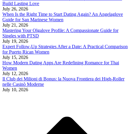
Build Lasting Love
July 26, 2026
When Is the Right Time to Start Dating Again? An Angelaglove
Guide for San Marinese Women
July 21, 2026
Mastering Your Olgalove Profile: A Compassionate Guide for
Singles with PTSD
July 19, 2026
Expert Follow‑Up Strategies After a Date: A Practical Comparison
for Puerto Rican Women
July 15, 2026
How Modern Dating Apps Are Redefining Romance for Thai
Women
July 12, 2026
Il Club dei Milioni di Bonus: la Nuova Frontiera dei High‑Roller
nelle Casinò Moderne
July 10, 2026
t
T