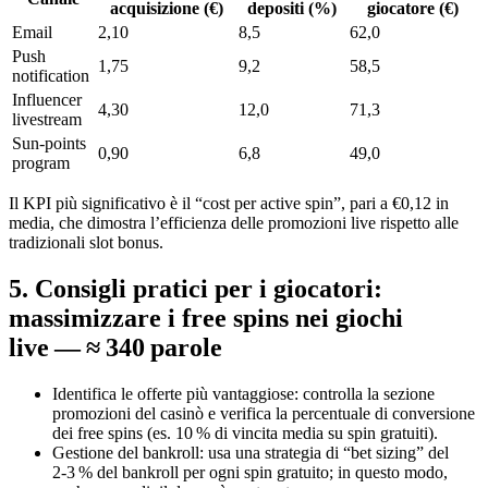
acquisizione (€)
depositi (%)
giocatore (€)
Email
2,10
8,5
62,0
Push
1,75
9,2
58,5
notification
Influencer
4,30
12,0
71,3
livestream
Sun‑points
0,90
6,8
49,0
program
Il KPI più significativo è il “cost per active spin”, pari a €0,12 in
media, che dimostra l’efficienza delle promozioni live rispetto alle
tradizionali slot bonus.
5. Consigli pratici per i giocatori:
massimizzare i free spins nei giochi
live — ≈ 340 parole
Identifica le offerte più vantaggiose: controlla la sezione
promozioni del casinò e verifica la percentuale di conversione
dei free spins (es. 10 % di vincita media su spin gratuiti).
Gestione del bankroll: usa una strategia di “bet sizing” del
2‑3 % del bankroll per ogni spin gratuito; in questo modo,