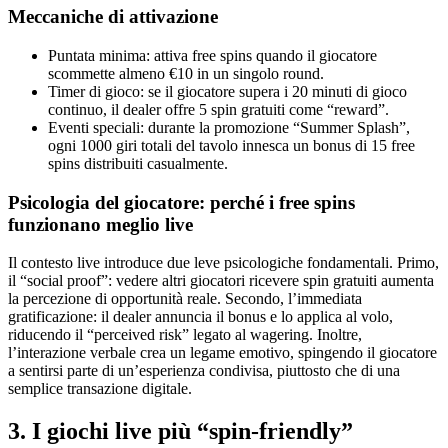
Meccaniche di attivazione
Puntata minima: attiva free spins quando il giocatore
scommette almeno €10 in un singolo round.
Timer di gioco: se il giocatore supera i 20 minuti di gioco
continuo, il dealer offre 5 spin gratuiti come “reward”.
Eventi speciali: durante la promozione “Summer Splash”,
ogni 1000 giri totali del tavolo innesca un bonus di 15 free
spins distribuiti casualmente.
Psicologia del giocatore: perché i free spins
funzionano meglio live
Il contesto live introduce due leve psicologiche fondamentali. Primo,
il “social proof”: vedere altri giocatori ricevere spin gratuiti aumenta
la percezione di opportunità reale. Secondo, l’immediata
gratificazione: il dealer annuncia il bonus e lo applica al volo,
riducendo il “perceived risk” legato al wagering. Inoltre,
l’interazione verbale crea un legame emotivo, spingendo il giocatore
a sentirsi parte di un’esperienza condivisa, piuttosto che di una
semplice transazione digitale.
3. I giochi live più “spin‑friendly”