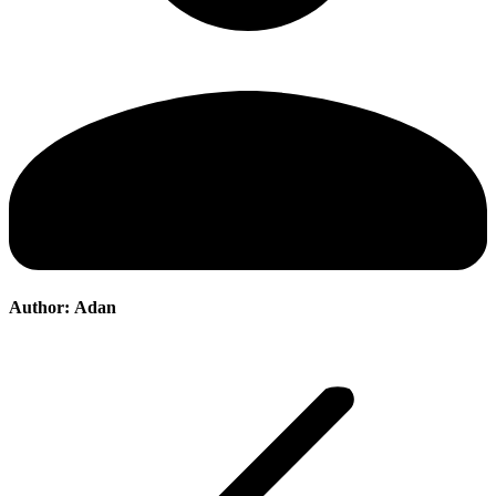
Author:
Adan
Post
navigation