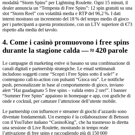
modalità “Storm Spins” per Lightning Roulette. Ogni 15 minuti, il
dealer annuncia un “Tempesta di Free Spins”: 12 spin gratuiti su una
slot “Storm Reel” con volatilità media e RTP del 96,2 %. I dati
interni mostrano un incremento del 18 % del tempo medio di gioco
per i partecipanti a questa promozione, con un LTV superiore di €73
rispetto alla media del tavolo.
4. Come i casinò promuovono i free spins
durante la stagione calda — ≈ 420 parole
Le campagne di marketing estive si basano su una combinazione di
canali digitali e partnership strategiche. Le email settimanali
includono soggetti come “Scopri i Free Spins sotto il sole!” e
contengono call‑to‑action con pulsanti “Gioca ora”. Le notifiche
push, personalizzate in base al comportamento di gioco, inviano
alert “Hai guadagnato 5 free spins – valida entro 2 ore!”. I banner
“Summer Free Spins” appaiono in homepage e app, con grafiche di
onde e cocktail, per catturare l’attenzione dell’utente mobile.
Le partnership con influencer e streamer di giochi d’azzardo sono
diventate fondamentali. Un esempio è la collaborazione di Betsson
con il YouTuber italiano “CasinoKing”, che ha trasmesso in diretta
una sessione di Live Roulette, mostrando in tempo reale
l’attivazione di free spins e raccogliendo più di 150 000