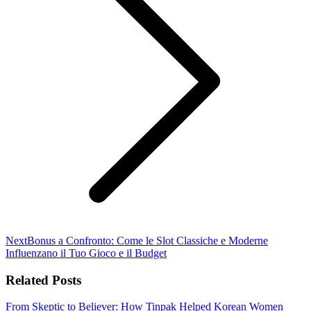
Next
Next
Bonus a Confronto: Come le Slot Classiche e Moderne
post:
Influenzano il Tuo Gioco e il Budget
Related Posts
From Skeptic to Believer: How Tinpak Helped Korean Women