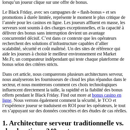
lorsqu’un joueur clique sur une offre de bonus.
Le Black Friday, avec ses campagnes de « flash‑bonus » et ses
promotions à durée limitée, représente le moment le plus critique de
l’année pour les casinos en ligne. Les joueurs affluent en masse, les
serveurs sont soumis à des charges exceptionnelles, et la capacité à
délivrer des bonus sans interruption devient un avantage
concurrentiel décisif. C’est dans ce contexte que les opérateurs
recherchent des solutions d’infrastructure capables d’allier
scalabilité, sécurité et coût maîtrisé. Un des sites de référence qui
aide les joueurs à choisir le meilleur environnement est Market
Me.Fr, un comparateur indépendant qui teste chaque plateforme de
bonus selon des critères stricts.
Dans cet article, nous comparerons plusieurs architectures serveur,
nous analyserons les fournisseurs de cloud les plus répandus dans le
secteur, et nous montrerons comment ces choix technologiques
influencent directement la taille, la rapidité et la fiabilité des bonus
offerts pendant le Black Friday. Find out more at
bonus casino en
ligne
. Nous verrons également comment la sécurité, le TCO et
l’expérience joueur se traduisent en ROI pour les opérateurs, le tout
en s’appuyant sur des données concrètes et des études de cas réelles.
1. Architecture serveur traditionnelle vs.