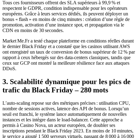
Tous ces fournisseurs offrent des SLA supérieurs à 99,9 % et
respectent le GDPR, condition indispensable pour les opérateurs
européens. Grâce à leurs services dédiés, ils peuvent déployer un
bonus « flash » en moins de cinq minutes : création d’une règle de
promotion, activation d’une instance spot, et propagation via le
CDN en moins de 30 secondes.
Market Me.Fr a testé chaque plateforme en conditions réelles durant
le dernier Black Friday et a constaté que les casinos utilisant AWS
ont enregistré un taux de conversion de bonus supérieur de 12 % par
rapport à ceux hébergés sur des data‑centers classiques, tandis que
ceux sur GCP ont montré la meilleure résilience face aux attaques
DDoS.
3. Scalabilité dynamique pour les pics de
trafic du Black Friday – 280 mots
L’auto‑scaling repose sur des métriques précises : utilisation CPU,
nombre de sessions actives, latence des API de bonus. Lorsqu’un
seuil est franchi, le système lance automatiquement de nouvelles
instances et les intègre dans le load‑balancer. Cette approche a
permis à Casino Nova, un acteur européen, de doubler ses
inscriptions pendant le Black Friday 2023. En moins de 10 minutes,
le service a ajouté 1 500 serveurs virtuels, passant de 8 000 à 16 000