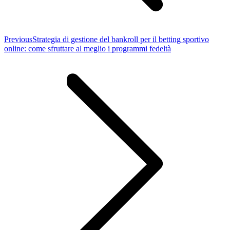
Previous
Previous
Strategia di gestione del bankroll per il betting sportivo
post:
online: come sfruttare al meglio i programmi fedeltà