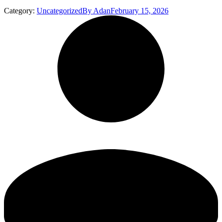
Category:
Uncategorized
By
Adan
February 15, 2026