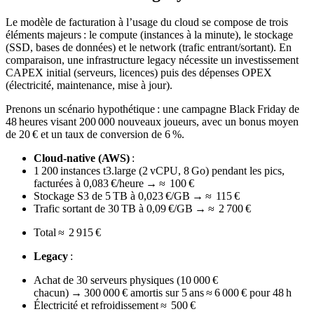
Le modèle de facturation à l’usage du cloud se compose de trois
éléments majeurs : le compute (instances à la minute), le stockage
(SSD, bases de données) et le network (trafic entrant/sortant). En
comparaison, une infrastructure legacy nécessite un investissement
CAPEX initial (serveurs, licences) puis des dépenses OPEX
(électricité, maintenance, mise à jour).
Prenons un scénario hypothétique : une campagne Black Friday de
48 heures visant 200 000 nouveaux joueurs, avec un bonus moyen
de 20 € et un taux de conversion de 6 %.
Cloud‑native (AWS)
:
1 200 instances t3.large (2 vCPU, 8 Go) pendant les pics,
facturées à 0,083 €/heure → ≈ 100 €
Stockage S3 de 5 TB à 0,023 €/GB → ≈ 115 €
Trafic sortant de 30 TB à 0,09 €/GB → ≈ 2 700 €
Total ≈ 2 915 €
Legacy
:
Achat de 30 serveurs physiques (10 000 €
chacun) → 300 000 € amortis sur 5 ans ≈ 6 000 € pour 48 h
Électricité et refroidissement ≈ 500 €