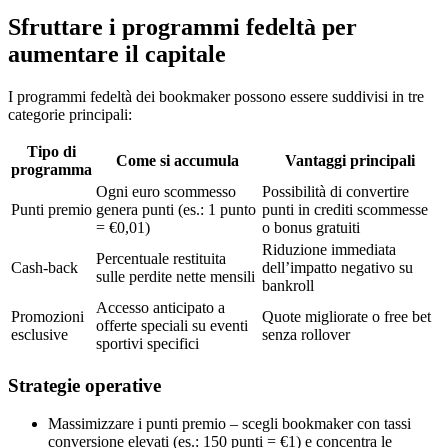
Sfruttare i programmi fedeltà per
aumentare il capitale
I programmi fedeltà dei bookmaker possono essere suddivisi in tre
categorie principali:
Tipo di
Come si accumula
Vantaggi principali
programma
Ogni euro scommesso
Possibilità di convertire
Punti premio
genera punti (es.: 1 punto
punti in crediti scommesse
= €0,01)
o bonus gratuiti
Riduzione immediata
Percentuale restituita
Cash‑back
dell’impatto negativo su
sulle perdite nette mensili
bankroll
Accesso anticipato a
Promozioni
Quote migliorate o free bet
offerte speciali su eventi
esclusive
senza rollover
sportivi specifici
Strategie operative
Massimizzare i punti premio – scegli bookmaker con tassi
conversione elevati (es.: 150 punti = €1) e concentra le