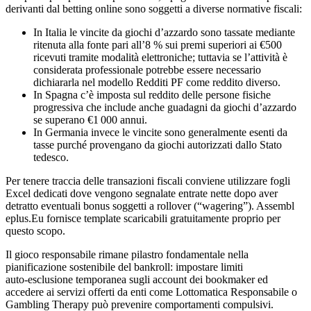
derivanti dal betting online sono soggetti a diverse normative fiscali:
In Italia le vincite da giochi d’azzardo sono tassate mediante
ritenuta alla fonte pari all’8 % sui premi superiori ai €500
ricevuti tramite modalità elettroniche; tuttavia se l’attività è
considerata professionale potrebbe essere necessario
dichiararla nel modello Redditi PF come reddito diverso.
In Spagna c’è imposta sul reddito delle persone fisiche
progressiva che include anche guadagni da giochi d’azzardo
se superano €1 000 annui.
In Germania invece le vincite sono generalmente esenti da
tasse purché provengano da giochi autorizzati dallo Stato
tedesco.
Per tenere traccia delle transazioni fiscali conviene utilizzare fogli
Excel dedicati dove vengono segnalate entrate nette dopo aver
detratto eventuali bonus soggetti a rollover (“wagering”). Assembl​​
eplus.Eu fornisce template scaricabili gratuitamente proprio per
questo scopo.
Il gioco responsabile rimane pilastro fondamentale nella
pianificazione sostenibile del bankroll: impostare limiti
auto‑esclusione temporanea sugli account dei bookmaker ed
accedere ai servizi offerti da enti come Lottomatica Responsabile o
Gambling Therapy può prevenire comportamenti compulsivi.