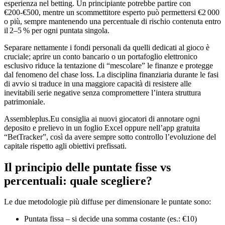
esperienza nel betting. Un principiante potrebbe partire con
€200‑€500, mentre un scommettitore esperto può permettersi €2 000
o più, sempre mantenendo una percentuale di rischio contenuta entro
il 2–5 % per ogni puntata singola.
Separare nettamente i fondi personali da quelli dedicati al gioco è
cruciale; aprire un conto bancario o un portafoglio elettronico
esclusivo riduce la tentazione di “mescolare” le finanze e protegge
dal fenomeno del chase loss. La disciplina finanziaria durante le fasi
di avvio si traduce in una maggiore capacità di resistere alle
inevitabili serie negative senza compromettere l’intera struttura
patrimoniale.
Assembleplus.Eu consiglia ai nuovi giocatori di annotare ogni
deposito e prelievo in un foglio Excel oppure nell’app gratuita
“BetTracker”, così da avere sempre sotto controllo l’evoluzione del
capitale rispetto agli obiettivi prefissati.
Il principio delle puntate fisse vs
percentuali: quale scegliere?
Le due metodologie più diffuse per dimensionare le puntate sono:
Puntata fissa – si decide una somma costante (es.: €10)