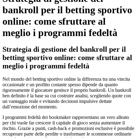
bankroll per il betting sportivo
online: come sfruttare al
meglio i programmi fedeltà
Strategia di gestione del bankroll per il
betting sportivo online: come sfruttare al
meglio i programmi fedeltà
Nel mondo del betting sportivo online la differenza tra una vincita
occasionale e un profitto costante spesso dipende da quanto
rigorosamente il giocatore gestisce il proprio bankroll. Un bankroll
ben definito è la base su cui costruire analisi, scegliendo quote con
un vantaggio reale e evitando decisioni impulsive dettate
dall’emozione del momento.
I programmi fedeltà dei bookmaker rappresentano un vero alleato
per chi vuole far crescere il capitale di gioco senza aumentare il
rischio. Grazie a punti, cash‑back e promozioni esclusive è possibile
recuperare parte delle perdite o trasformare le scommesse ordinarie