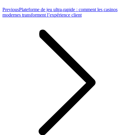
Previous
Previous
Plateforme de jeu ultra‑rapide : comment les casinos
post:
modernes transforment l’expérience client