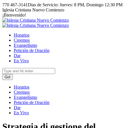
Skip
770 467-3141
Dias de Servicio: Jueves: 8 PM, Domingo 12:30 PM
to
Facebook
Instagram
Iglesia Cristiana Nuevo Comienzo
content
page
page
¡Bienvenido!
opens
opens
in
in
new
new
Horarios
window
window
Creemos
Evangelísmo
Petición de Oración
Dar
En Vivo
Search:
Horarios
Creemos
Evangelísmo
Petición de Oración
Dar
En Vivo
Strategia di gestione del