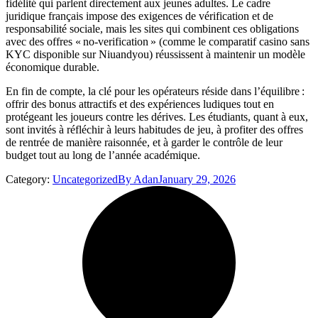
fidélité qui parlent directement aux jeunes adultes. Le cadre
juridique français impose des exigences de vérification et de
responsabilité sociale, mais les sites qui combinent ces obligations
avec des offres « no‑verification » (comme le comparatif casino sans
KYC disponible sur Niuandyou) réussissent à maintenir un modèle
économique durable.
En fin de compte, la clé pour les opérateurs réside dans l’équilibre :
offrir des bonus attractifs et des expériences ludiques tout en
protégeant les joueurs contre les dérives. Les étudiants, quant à eux,
sont invités à réfléchir à leurs habitudes de jeu, à profiter des offres
de rentrée de manière raisonnée, et à garder le contrôle de leur
budget tout au long de l’année académique.
Category:
Uncategorized
By
Adan
January 29, 2026