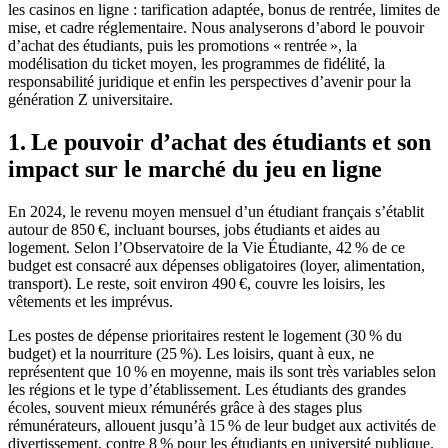
les casinos en ligne : tarification adaptée, bonus de rentrée, limites de
mise, et cadre réglementaire. Nous analyserons d’abord le pouvoir
d’achat des étudiants, puis les promotions « rentrée », la
modélisation du ticket moyen, les programmes de fidélité, la
responsabilité juridique et enfin les perspectives d’avenir pour la
génération Z universitaire.
1. Le pouvoir d’achat des étudiants et son
impact sur le marché du jeu en ligne
En 2024, le revenu moyen mensuel d’un étudiant français s’établit
autour de 850 €, incluant bourses, jobs étudiants et aides au
logement. Selon l’Observatoire de la Vie Étudiante, 42 % de ce
budget est consacré aux dépenses obligatoires (loyer, alimentation,
transport). Le reste, soit environ 490 €, couvre les loisirs, les
vêtements et les imprévus.
Les postes de dépense prioritaires restent le logement (30 % du
budget) et la nourriture (25 %). Les loisirs, quant à eux, ne
représentent que 10 % en moyenne, mais ils sont très variables selon
les régions et le type d’établissement. Les étudiants des grandes
écoles, souvent mieux rémunérés grâce à des stages plus
rémunérateurs, allouent jusqu’à 15 % de leur budget aux activités de
divertissement, contre 8 % pour les étudiants en université publique.