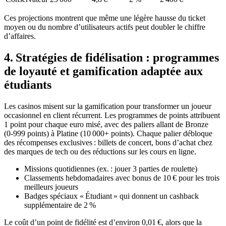
Ces projections montrent que même une légère hausse du ticket
moyen ou du nombre d’utilisateurs actifs peut doubler le chiffre
d’affaires.
4. Stratégies de fidélisation : programmes
de loyauté et gamification adaptée aux
étudiants
Les casinos misent sur la gamification pour transformer un joueur
occasionnel en client récurrent. Les programmes de points attribuent
1 point pour chaque euro misé, avec des paliers allant de Bronze
(0‑999 points) à Platine (10 000+ points). Chaque palier débloque
des récompenses exclusives : billets de concert, bons d’achat chez
des marques de tech ou des réductions sur les cours en ligne.
Missions quotidiennes (ex. : jouer 3 parties de roulette)
Classements hebdomadaires avec bonus de 10 € pour les trois
meilleurs joueurs
Badges spéciaux « Étudiant » qui donnent un cashback
supplémentaire de 2 %
Le coût d’un point de fidélité est d’environ 0,01 €, alors que la