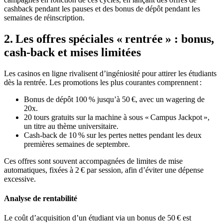
cashback pendant les pauses et des bonus de dépôt pendant les
semaines de réinscription.
2. Les offres spéciales « rentrée » : bonus,
cash‑back et mises limitées
Les casinos en ligne rivalisent d’ingéniosité pour attirer les étudiants
dès la rentrée. Les promotions les plus courantes comprennent :
Bonus de dépôt 100 % jusqu’à 50 €, avec un wagering de
20x.
20 tours gratuits sur la machine à sous « Campus Jackpot »,
un titre au thème universitaire.
Cash‑back de 10 % sur les pertes nettes pendant les deux
premières semaines de septembre.
Ces offres sont souvent accompagnées de limites de mise
automatiques, fixées à 2 € par session, afin d’éviter une dépense
excessive.
Analyse de rentabilité
Le coût d’acquisition d’un étudiant via un bonus de 50 € est