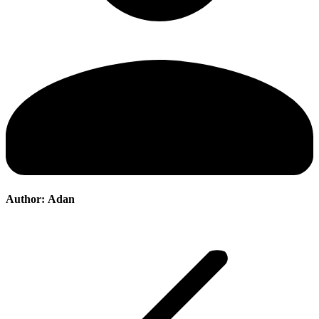
Author:
Adan
Post
navigation