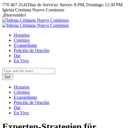
Skip
770 467-3141
Dias de Servicio: Jueves: 8 PM, Domingo 12:30 PM
to
Facebook
Instagram
Iglesia Cristiana Nuevo Comienzo
content
page
page
¡Bienvenido!
opens
opens
in
in
new
new
Horarios
window
window
Creemos
Evangelísmo
Petición de Oración
Dar
En Vivo
Search:
Horarios
Creemos
Evangelísmo
Petición de Oración
Dar
En Vivo
Experten‑Strategien für