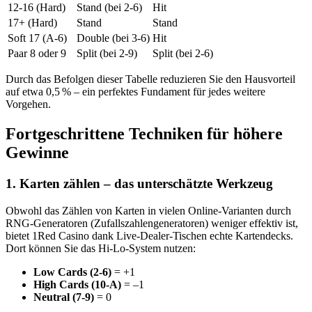
12‑16 (Hard)
Stand (bei 2‑6)
Hit
17+ (Hard)
Stand
Stand
Soft 17 (A‑6)
Double (bei 3‑6)
Hit
Paar 8 oder 9
Split (bei 2‑9)
Split (bei 2‑6)
Durch das Befolgen dieser Tabelle reduzieren Sie den Hausvorteil
auf etwa 0,5 % – ein perfektes Fundament für jedes weitere
Vorgehen.
Fortgeschrittene Techniken für höhere
Gewinne
1. Karten zählen – das unterschätzte Werkzeug
Obwohl das Zählen von Karten in vielen Online‑Varianten durch
RNG‑Generatoren (Zufallszahlengeneratoren) weniger effektiv ist,
bietet 1Red Casino dank Live‑Dealer‑Tischen echte Kartendecks.
Dort können Sie das Hi‑Lo‑System nutzen:
Low Cards (2‑6)
= +1
High Cards (10‑A)
= –1
Neutral (7‑9)
= 0