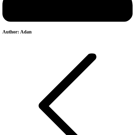
Author:
Adan
Post
navigation