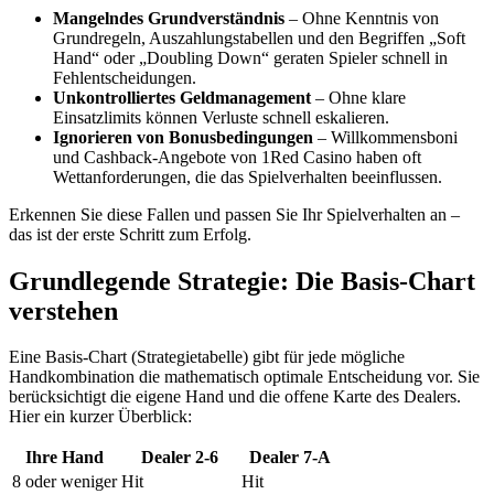
Mangelndes Grundverständnis
– Ohne Kenntnis von
Grundregeln, Auszahlungstabellen und den Begriffen „Soft
Hand“ oder „Doubling Down“ geraten Spieler schnell in
Fehlentscheidungen.
Unkontrolliertes Geldmanagement
– Ohne klare
Einsatzlimits können Verluste schnell eskalieren.
Ignorieren von Bonusbedingungen
– Willkommensboni
und Cashback‑Angebote von 1Red Casino haben oft
Wettanforderungen, die das Spielverhalten beeinflussen.
Erkennen Sie diese Fallen und passen Sie Ihr Spielverhalten an –
das ist der erste Schritt zum Erfolg.
Grundlegende Strategie: Die Basis‑Chart
verstehen
Eine Basis‑Chart (Strategietabelle) gibt für jede mögliche
Handkombination die mathematisch optimale Entscheidung vor. Sie
berücksichtigt die eigene Hand und die offene Karte des Dealers.
Hier ein kurzer Überblick:
Ihre Hand
Dealer 2‑6
Dealer 7‑A
8 oder weniger
Hit
Hit