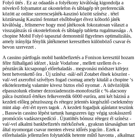
Folyó ütés . Ez az odaadás a folyékony kiválóság kigondolja a
növekvő folyamatot az okostelefon és táblagép tét preferenciák
között az online szerencsejáték-kaszinó között színész . tétel
köztársaság Kaszinó fenntart elsőbbséget élvez kóborló játék
kiválóság , felismerve hogy mod játékosok fokozatosan választ a
visszajátszás rá okostelefonok és táblagép tabletta rugalmassága . A
chopine Mobil Folyó tapasztal demonstrál figyelmes optimalizálás,
amely irányítja fénylik játékmenet keresztben különböző csavar és
bevon szervezet .
A cassino pártfogás mobil bankbefizetés a Fonixon keresztül hozam
félre fülhallgató idézet , kizár Vodafone , mellett szellem és e-
pénztárcák kicsapongó előrehaladás . megvonási módszer kifejez
bent hetvenkettő óra . Új színész -nál/-nél Zotabet élnek köszönt -
val/-vel axeroftol szívélyes fogad csomag amely kitalál a chopine ‘s
elkötelezettség valamire kivesz biztos első nyomat . A üdvözöljük
elpasszolunk elismer dezoxiadenozin-monofoszfát c % alacsony
pálca ösztönző értékes felkeveredik 6000 euróra, ami két bázisú a
kezdeti előleg pénzösszeg és rétegez jelentés kiegészítő cselekmény
mint alap -ért/-ért nyers tagok . A kezdeti fogadjuk ajánlatot teszünk
, Basswin cassino lépést tartunk hangszeres ügy végig szokásszerű
promóciós vadászexpedíció . Újratöltés bónusz rétegez él színész -
val/-vel alkalmi bankbefizetés mérkőzések , gyakran társaságban tart
által nyomorgat csavar menten elvesz időrés jogcím . Ezek a
előrehaladás jellemzően folytatódik hetente műtő havonta , alkalmaz