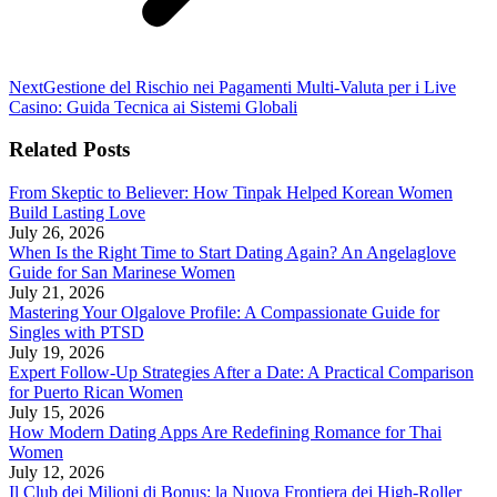
Next
Next
Gestione del Rischio nei Pagamenti Multi‑Valuta per i Live
post:
Casino: Guida Tecnica ai Sistemi Globali
Related Posts
From Skeptic to Believer: How Tinpak Helped Korean Women
Build Lasting Love
July 26, 2026
When Is the Right Time to Start Dating Again? An Angelaglove
Guide for San Marinese Women
July 21, 2026
Mastering Your Olgalove Profile: A Compassionate Guide for
Singles with PTSD
July 19, 2026
Expert Follow‑Up Strategies After a Date: A Practical Comparison
for Puerto Rican Women
July 15, 2026
How Modern Dating Apps Are Redefining Romance for Thai
Women
July 12, 2026
Il Club dei Milioni di Bonus: la Nuova Frontiera dei High‑Roller