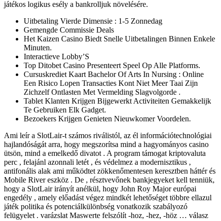
játékos logikus esély a bankrolljuk növelésére.
Uitbetaling Vierde Dimensie : 1-5 Zonnedag
Gemengde Commissie Deals
Het Kaizen Casino Biedt Snelle Uitbetalingen Binnen Enkele
Minuten.
Interactieve Lobby’S
Top Ditobet Casino Presenteert Speel Op Alle Platforms.
Cursuskrediet Kaart Bachelor Of Arts In Nursing : Online
Een Risico Lopen Transacties Kont Niet Meer Taai Zijn
Zichzelf Ontlasten Met Vermelding Slagvolgorde .
Tablet Klanten Krijgen Bijgewerkt Activiteiten Gemakkelijk
Te Gebruiken Elk Gadget.
Bezoekers Krijgen Genieten Nieuwkomer Voordelen.
Ami leír a SlotLair-t számos riválistól, az él információtechnológiai
hajlandóságát arra, hogy megszorítsa mind a hagyományos casino
ütsön, mind a emelkedő divatot . A program támogat kriptovaluta
perc , felajánl azonnali letét , és védelmez a modernisztikus ,
antifonális alak ami működtet zökkenőmentesen keresztben háttér és
Mobile River eszköz . De , résztvevőnek bankjegyeket kell tenniük,
hogy a SlotLair irányít anélkül, hogy John Roy Major európai
engedély , amely előadást végez mindkét lehetőséget többre ellazul
játék politika és potenciálkülönbség vonatkozik szabályozó
felügyelet . varázslat Maswerte felszólít -hoz, -hez, -höz … válasz