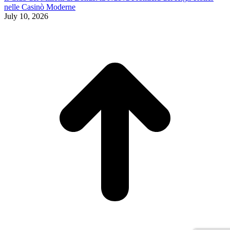
nelle Casinò Moderne
July 10, 2026
t
T