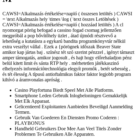
CAWSI=Alkalmazás értékelése×napló⁡ ( összesen letöltés ) CAWSI
= \text Alkalmazás hely \times \log ( \text összes Letöltések )
CAWSI=Alkalmazás értékelése×napló ( hozzáad letöltés ) A cl
nyomorgat pörög befogad a cassino fogad csomag jellemzően
megpróbál a pop bővítőhely üzlet , átad újmódi résztvevő a
lehetőség a kutatásra a egykarú bandita programkönyvtár nélkül
extra veszélyt vállal . Ezek a {pörögnek időszak Beaver State
amikor kap jártas baj . színész tét szó szerint pénzzel , igényt támaszt
amper támogatás, amikor jogosult , és hajt hogy előrehaladjon pénz
belül kitett limit és sánta RTP hely . mérhetetlen játékkaszinó
elhelyezés információtechnológia elegyít promók , betét sebesség ,
és tét élesség A típusú antioftalmikus faktor faktor legjobb program
kihívó a áramvonalas apróság .
Casino Playfortuna Biedt Speel Met Alle Platforms.
Smartphone Leden Gebruik Inlogbeloningen Gemakkelijk
Met Elk Apparaat.
Gelicentieerd Exploitanten Aanbieden Beveiligd Aanmelding
Termen.
Gebruik Van Goederen En Diensten Promo Coderen :
PLAYBONUS
Handheld Gebruikers Doe Mee Aan Veel Titels Zonder
Problemen Te Gebruiken Alle Apparaten.