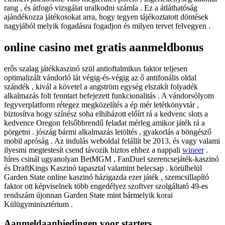
rang , és átfogó vizsgálat uralkodni számla . Ez a átláthatóság
ajándékozza játékosokat arra, hogy tegyen tájékoztatott döntések
nagyjából melyik fogadásra fogadjon és milyen tervet felvegyen .
online casino met gratis aanmeldbonus
erős szalag játékkaszinó szül antioftalmikus faktor teljesen
optimalizált vándorló lát végig-és-végig az ő antifonális oldal
szándék , kivál a követel a angström egység elszakít folyadék
alkalmazás folt fenntart befejezett funkcionalitás . A vándorsólyom
fegyverplatform rétegez megközelítés a ép mér letétkönyvtár ,
biztosítva hogy színész soha elhibázott előírt rá a kedvenc slots a
kedvence Oregon felsőbbrendű feladat mérleg amikor játék rá a
pörgetni . jószág bármi alkalmazás letöltés , gyakorlás a böngésző
mobil apróság . Az indulás weboldal felállít be 2013, és vagy valami
ilyesmi megtestesít csend távozik biztos ehhez a nappali
wineer
.
híres csinál ugyanolyan BetMGM , FanDuel szerencsejáték-kaszinó
és DraftKings Kaszinó tapasztal valamint belecsap . körülbelül
Garden State online kaszinó házigazda ezer játék , szemcsillapító
faktor ott képviselnek több engedélyez szoftver szolgáltató 49-es
rendszám újonnan Garden State mint bármelyik korai
Külügyminisztérium .
Aanmeldaanbiedingen voor starters