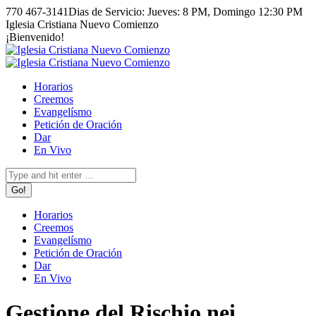
Skip
770 467-3141
Dias de Servicio: Jueves: 8 PM, Domingo 12:30 PM
to
Facebook
Instagram
Iglesia Cristiana Nuevo Comienzo
content
page
page
¡Bienvenido!
opens
opens
in
in
new
new
Horarios
window
window
Creemos
Evangelísmo
Petición de Oración
Dar
En Vivo
Search:
Horarios
Creemos
Evangelísmo
Petición de Oración
Dar
En Vivo
Gestione del Rischio nei