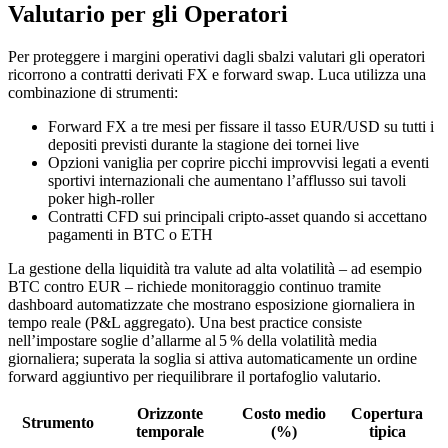
Valutario per gli Operatori
Per proteggere i margini operativi dagli sbalzi valutari gli operatori
ricorrono a contratti derivati FX e forward swap. Luca utilizza una
combinazione di strumenti:
Forward FX a tre mesi per fissare il tasso EUR/USD su tutti i
depositi previsti durante la stagione dei tornei live
Opzioni vaniglia per coprire picchi improvvisi legati a eventi
sportivi internazionali che aumentano l’afflusso sui tavoli
poker high‑roller
Contratti CFD sui principali cripto‑asset quando si accettano
pagamenti in BTC o ETH
La gestione della liquidità tra valute ad alta volatilità – ad esempio
BTC contro EUR – richiede monitoraggio continuo tramite
dashboard automatizzate che mostrano esposizione giornaliera in
tempo reale (P&L aggregato). Una best practice consiste
nell’impostare soglie d’allarme al 5 % della volatilità media
giornaliera; superata la soglia si attiva automaticamente un ordine
forward aggiuntivo per riequilibrare il portafoglio valutario.
Orizzonte
Costo medio
Copertura
Strumento
temporale
(%)
tipica