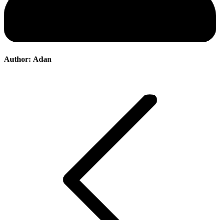
Author:
Adan
Post
navigation