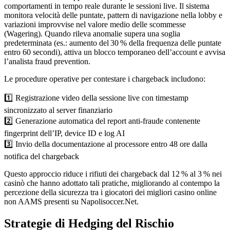
comportamenti in tempo reale durante le sessioni live. Il sistema
monitora velocità delle puntate, pattern di navigazione nella lobby e
variazioni improvvise nel valore medio delle scommesse
(Wagering). Quando rileva anomalie supera una soglia
predeterminata (es.: aumento del 30 % della frequenza delle puntate
entro 60 secondi), attiva un blocco temporaneo dell’account e avvisa
l’analista fraud prevention.
Le procedure operative per contestare i chargeback includono:
1️⃣ Registrazione video della sessione live con timestamp
sincronizzato al server finanziario
2️⃣ Generazione automatica del report anti‑fraude contenente
fingerprint dell’IP, device ID e log AI
3️⃣ Invio della documentazione al processore entro 48 ore dalla
notifica del chargeback
Questo approccio riduce i rifiuti dei chargeback dal 12 % al 3 % nei
casinò che hanno adottato tali pratiche, migliorando al contempo la
percezione della sicurezza tra i giocatori dei migliori casino online
non AAMS presenti su Napolisoccer.Net.
Strategie di Hedging del Rischio