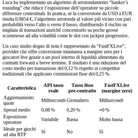
Luca ha implementato un algoritmo di arrotondamento “banker’s
rounding” che riduce l’esposizione dell’operatore su piccole
differenze centesimali. In pratica, se la conversione da USD a EUR
risulta 0,9854 €, l’algoritmo arrotonda al valore più vicino con pari
probabilità verso l’alto o verso il basso, distribuendo il rischio su
migliaia di transazioni anziché concentrarlo su poche grosse
scommesse ad alta volatilità come le slot con jackpot progressive.
Un caso studio degno di nota è rappresentato da “FastFXLive”,
provider che offre conversione istantanea a margine zero per i
giocatori live grazie a un pool interno di liquidità alimentato da
contratti forward a breve termine. Il risultato è una riduzione del
costo medio per transazione del 0,12 % rispetto ai competitor
tradizionali che applicano commissioni fisse del 0,25 %.
API tasso
Tasso fisso
FastFXLive
Caratteristica
reale
pre‑contratto
(margine zero)
Aggiornamento
Millisecondi
Giornaliero
Millisecondi
quote
Spread medio
0,08 %
0,20 %
≈0 %
Esposizione
Variabile
Bassa
Molto bassa
operatore
Ideale per giochi
Sì
No
Sì
ad alta RTP