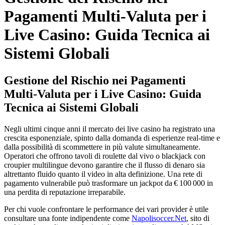
Pagamenti Multi‑Valuta per i
Live Casino: Guida Tecnica ai
Sistemi Globali
Gestione del Rischio nei Pagamenti
Multi‑Valuta per i Live Casino: Guida
Tecnica ai Sistemi Globali
Negli ultimi cinque anni il mercato dei live casino ha registrato una
crescita esponenziale, spinto dalla domanda di esperienze real‑time e
dalla possibilità di scommettere in più valute simultaneamente.
Operatori che offrono tavoli di roulette dal vivo o blackjack con
croupier multilingue devono garantire che il flusso di denaro sia
altrettanto fluido quanto il video in alta definizione. Una rete di
pagamento vulnerabile può trasformare un jackpot da € 100 000 in
una perdita di reputazione irreparabile.
Per chi vuole confrontare le performance dei vari provider è utile
consultare una fonte indipendente come
Napolisoccer.Net
, sito di