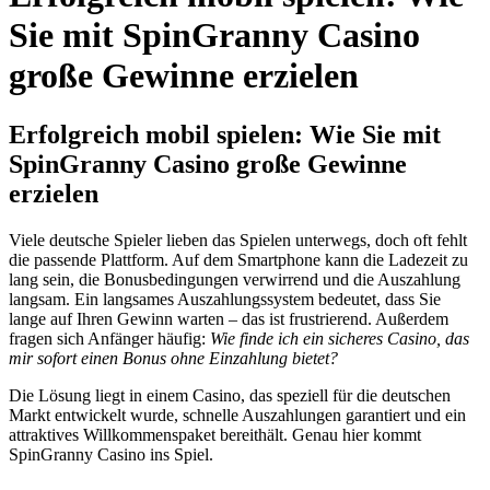
Sie mit SpinGranny Casino
große Gewinne erzielen
Erfolgreich mobil spielen: Wie Sie mit
SpinGranny Casino große Gewinne
erzielen
Viele deutsche Spieler lieben das Spielen unterwegs, doch oft fehlt
die passende Plattform. Auf dem Smartphone kann die Ladezeit zu
lang sein, die Bonusbedingungen verwirrend und die Auszahlung
langsam. Ein langsames Auszahlungssystem bedeutet, dass Sie
lange auf Ihren Gewinn warten – das ist frustrierend. Außerdem
fragen sich Anfänger häufig:
Wie finde ich ein sicheres Casino, das
mir sofort einen Bonus ohne Einzahlung bietet?
Die Lösung liegt in einem Casino, das speziell für die deutschen
Markt entwickelt wurde, schnelle Auszahlungen garantiert und ein
attraktives Willkommenspaket bereithält. Genau hier kommt
SpinGranny Casino ins Spiel.