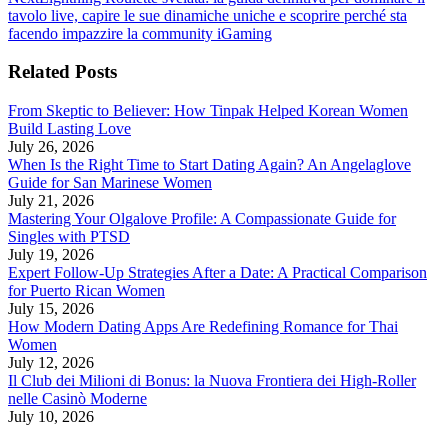
post:
tavolo live, capire le sue dinamiche uniche e scoprire perché sta
facendo impazzire la community iGaming
Related Posts
From Skeptic to Believer: How Tinpak Helped Korean Women
Build Lasting Love
July 26, 2026
When Is the Right Time to Start Dating Again? An Angelaglove
Guide for San Marinese Women
July 21, 2026
Mastering Your Olgalove Profile: A Compassionate Guide for
Singles with PTSD
July 19, 2026
Expert Follow‑Up Strategies After a Date: A Practical Comparison
for Puerto Rican Women
July 15, 2026
How Modern Dating Apps Are Redefining Romance for Thai
Women
July 12, 2026
Il Club dei Milioni di Bonus: la Nuova Frontiera dei High‑Roller
nelle Casinò Moderne
July 10, 2026