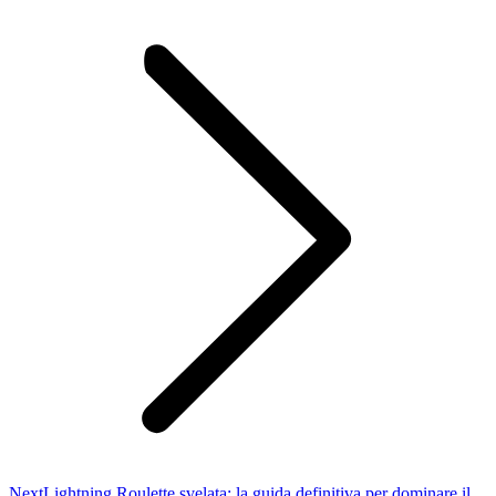
Next
Next
Lightning Roulette svelata: la guida definitiva per dominare il