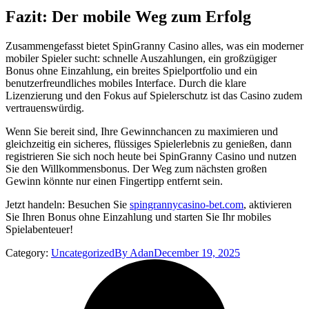
Fazit: Der mobile Weg zum Erfolg
Zusammengefasst bietet SpinGranny Casino alles, was ein moderner
mobiler Spieler sucht: schnelle Auszahlungen, ein großzügiger
Bonus ohne Einzahlung, ein breites Spielportfolio und ein
benutzerfreundliches mobiles Interface. Durch die klare
Lizenzierung und den Fokus auf Spielerschutz ist das Casino zudem
vertrauenswürdig.
Wenn Sie bereit sind, Ihre Gewinnchancen zu maximieren und
gleichzeitig ein sicheres, flüssiges Spielerlebnis zu genießen, dann
registrieren Sie sich noch heute bei SpinGranny Casino und nutzen
Sie den Willkommensbonus. Der Weg zum nächsten großen
Gewinn könnte nur einen Fingertipp entfernt sein.
Jetzt handeln: Besuchen Sie
spingrannycasino-bet.com
, aktivieren
Sie Ihren Bonus ohne Einzahlung und starten Sie Ihr mobiles
Spielabenteuer!
Category:
Uncategorized
By
Adan
December 19, 2025