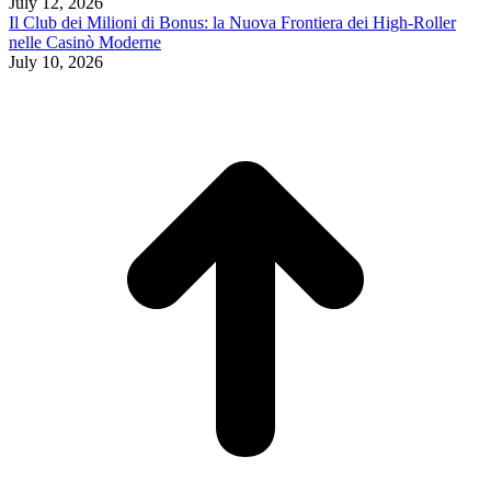
July 12, 2026
Il Club dei Milioni di Bonus: la Nuova Frontiera dei High‑Roller
nelle Casinò Moderne
July 10, 2026
t
T