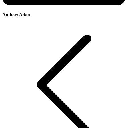
Author:
Adan
Post
navigation