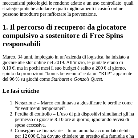
meccanismi psicologici le rendono adatte a un uso controllato, quali
strategie pratiche adottare e quali miglioramenti i casinò online
possono introdurre per rafforzare la prevenzione.
1. Il percorso di recupero: da giocatore
compulsivo a sostenitore di Free Spins
responsabili
Marco, 34 anni, impiegato in un’azienda di logistica, ha iniziato a
giocare alle slot online nel 2019. All’inizio, le puntate erano di
0,10 €, ma in pochi mesi il suo budget è salito a 200 € al giorno,
spinto da promozioni “bonus benvenuto” e da un “RTP” apparente
del 96 % su giochi come
Starburst
e
Gonzo’s Quest
.
Le fasi critiche
Negazione – Marco continuava a giustificare le perdite come
“investimenti temporanei”.
Perdita di controllo – L’uso di più dispositivi simultanei gli ha
permesso di giocare 8‑10 ore al giorno, ignorando avvisi di
spesa eccessiva.
Conseguenze finanziarie – In un anno ha accumulato debiti
per 12 000 €, ha dovuto chiedere un prestito alla famiglia e ha