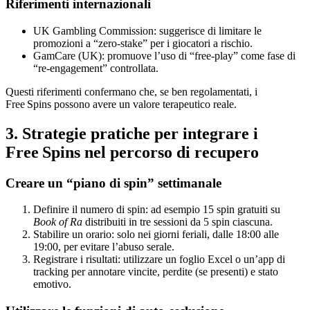
Riferimenti internazionali
UK Gambling Commission: suggerisce di limitare le
promozioni a “zero‑stake” per i giocatori a rischio.
GamCare (UK): promuove l’uso di “free‑play” come fase di
“re‑engagement” controllata.
Questi riferimenti confermano che, se ben regolamentati, i
Free Spins possono avere un valore terapeutico reale.
3. Strategie pratiche per integrare i
Free Spins nel percorso di recupero
Creare un “piano di spin” settimanale
Definire il numero di spin: ad esempio 15 spin gratuiti su
Book of Ra
distribuiti in tre sessioni da 5 spin ciascuna.
Stabilire un orario: solo nei giorni feriali, dalle 18:00 alle
19:00, per evitare l’abuso serale.
Registrare i risultati: utilizzare un foglio Excel o un’app di
tracking per annotare vincite, perdite (se presenti) e stato
emotivo.