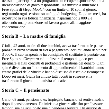
deciso di partecipare a un programma di recupero sponsorizzato da
un’associazione di gioco responsabile. Ha iniziato a utilizzare i
Free Spins di
Mega Moolah
con un limite di 10 spin al giorno,
registrando ogni sessione su un’app di budgeting. Dopo tre mesi, ha
ricostruito la sua fiducia finanziaria, risparmiando 2 000 € e
ottenendo una promozione sul lavoro grazie alla maggiore
concentrazione.
Storia B – La madre di famiglia
Giulia, 42 anni, madre di due bambini, aveva trasformato le pause
pranzo in brevi sessioni di slot a pagamento, accumulando debiti per
3 000 €. Il suo terapeuta le ha consigliato di sostituire le puntate con
Free Spins su
Cleopatra
e di utilizzare il tempo di gioco per
insegnare ai figli concetti di probabilità e gestione del denaro. Ogni
spin è diventato un “momento di apprendimento”: i bambini hanno
creato grafici delle vincite e hanno discusso di rischio e ricompensa.
Dopo sei mesi, Giulia ha chiuso tutti i conti in sospeso e ha
trasformato il gioco in un’attività educativa.
Storia C – Il pensionato
Carlo, 68 anni, pensionato ex‑impiegato bancario, si sentiva isolato
dopo il pensionamento. Ha iniziato a giocare alle slot per “passare il
tempo”, ma ha sviluppato una dipendenza leggera. Un gruppo di