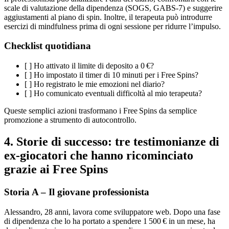
scale di valutazione della dipendenza (SOGS, GABS‑7) e suggerire
aggiustamenti al piano di spin. Inoltre, il terapeuta può introdurre
esercizi di mindfulness prima di ogni sessione per ridurre l’impulso.
Checklist quotidiana
[ ] Ho attivato il limite di deposito a 0 €?
[ ] Ho impostato il timer di 10 minuti per i Free Spins?
[ ] Ho registrato le mie emozioni nel diario?
[ ] Ho comunicato eventuali difficoltà al mio terapeuta?
Queste semplici azioni trasformano i Free Spins da semplice
promozione a strumento di autocontrollo.
4. Storie di successo: tre testimonianze di
ex‑giocatori che hanno ricominciato
grazie ai Free Spins
Storia A – Il giovane professionista
Alessandro, 28 anni, lavora come sviluppatore web. Dopo una fase
di dipendenza che lo ha portato a spendere 1 500 € in un mese, ha