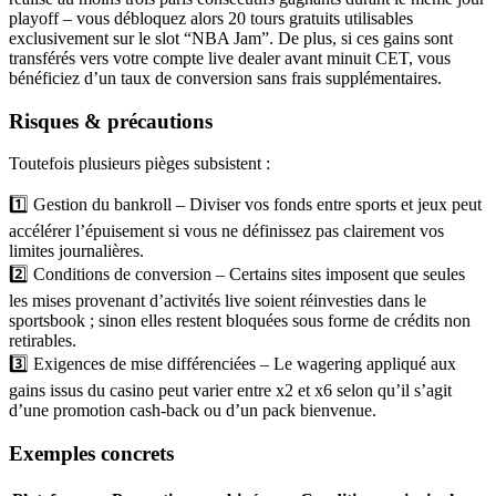
playoff – vous débloquez alors 20 tours gratuits utilisables
exclusivement sur le slot “NBA Jam”. De plus, si ces gains sont
transférés vers votre compte live dealer avant minuit CET, vous
bénéficiez d’un taux de conversion sans frais supplémentaires.
Risques & précautions
Toutefois plusieurs pièges subsistent :
1️⃣ Gestion du bankroll – Diviser vos fonds entre sports et jeux peut
accélérer l’épuisement si vous ne définissez pas clairement vos
limites journalières.
2️⃣ Conditions de conversion – Certains sites imposent que seules
les mises provenant d’activités live soient réinvesties dans le
sportsbook ; sinon elles restent bloquées sous forme de crédits non
retirables.
3️⃣ Exigences de mise différenciées – Le wagering appliqué aux
gains issus du casino peut varier entre x2 et x6 selon qu’il s’agit
d’une promotion cash‑back ou d’un pack bienvenue.
Exemples concrets