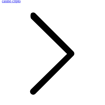
post:
casinò cripto