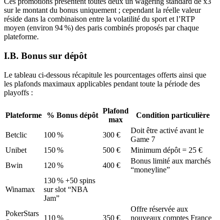
Ces promotions présentent toutes deux un wagering standard de x3
sur le montant du bonus uniquement ; cependant la réelle valeur
réside dans la combinaison entre la volatilité du sport et l’RTP
moyen (environ 94 %) des paris combinés proposés par chaque
plateforme.
I.B. Bonus sur dépôt
Le tableau ci‑dessous récapitule les pourcentages offerts ainsi que
les plafonds maximaux applicables pendant toute la période des
playoffs :
Plafond
Plateforme
% Bonus dépôt
Condition particulière
max
Doit être activé avant le
Betclic
100 %
300 €
Game 7
Unibet
150 %
500 €
Minimum dépôt = 25 €
Bonus limité aux marchés
Bwin
120 %
400 €
“moneyline”
130 % +50 spins
Winamax
sur slot “NBA
Jam”
Offre réservée aux
PokerStars
110 %
350 €
nouveaux comptes France