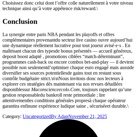
Choisissez donc celui dont l’offre colle naturellement à votre niveau
technique ainsi qu’à votre appétence risk/reward.\
Conclusion
La synergie entre paris NBA pendant les playoffs et offres
complémentaires provenantdu secteur live casino ouvre aujourd’hui
une dynamique réellement lucrative pour tout joueur avisé·e·s . En
maîtrisant chacun des typesde bonus présentés — accueil généreux,
deposit boost adapté , promotions ciblées “match‐déterminant”,
programmes cash‑back ou encore combos bet‐and‐play — il devient
possible non seulement​d’optimiser chaque euro engagé mais aussi​de
diversifier ses sources potentiellesde gains tout en restant sous
contrôle budgétaire strict.\n\nNous invitons donc nos lecteurs à
explorer ces stratégies dès maintenant via nos revues détaillées
disponiblessur
Maconscienceecolo.Com
, toujours rappelant qu’une
gestion responsabledu bankroll reste primordiale ; lire
attentivementles conditions générales propresà chaque opérateur
garantira enfinune expérience ludique saine , sécurisée​et durable.\
Category:
Uncategorized
By
Adan
November 21, 2025