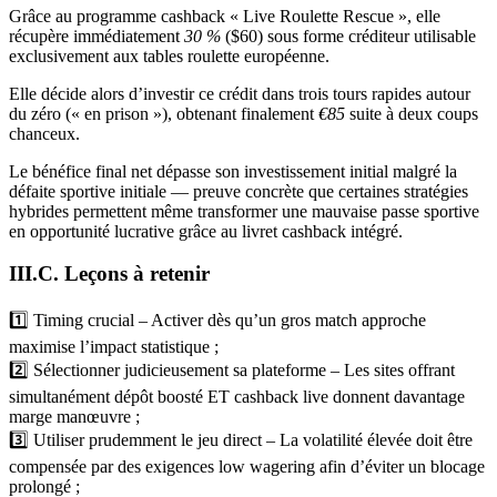
Grâce au programme cashback « Live Roulette Rescue », elle
récupère immédiatement
30 %
($60) sous forme créditeur utilisable
exclusivement aux tables roulette européenne.
Elle décide alors d’investir ce crédit dans trois tours rapides autour
du zéro (« en prison »), obtenant finalement
€85
suite à deux coups
chanceux.
Le bénéfice final net dépasse son investissement initial malgré la
défaite sportive initiale — preuve concrète que certaines stratégies
hybrides permettent même transformer une mauvaise passe sportive
en opportunité lucrative grâce au livret cashback intégré.
III.C. Leçons à retenir
1️⃣ Timing crucial – Activer dès qu’un gros match approche
maximise l’impact statistique ;
2️⃣ Sélectionner judicieusement sa plateforme – Les sites offrant
simultanément dépôt boosté ET cashback live donnent davantage
marge manœuvre ;
3️⃣ Utiliser prudemment le jeu direct – La volatilité élevée doit être
compensée par des exigences low wagering afin d’éviter un blocage
prolongé ;