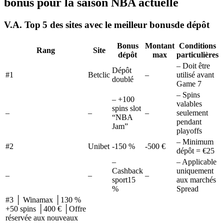
bonus pour la saison NBA actuelle
V.A. Top 5 des sites avec le meilleur bonusde dépôt
Bonus
Montant
Conditions
Rang
Site
dépôt
max
particulières
– Doit être
Dépôt
#1
Betclic
–
utilisé avant
doublé
Game 7
– Spins
– +100
valables
spins slot
–
–
–
seulement
“NBA
pendant
Jam”
playoffs
– Minimum
#2
Unibet
-150 %
-500 €
dépôt = €25
–
– Applicable
Cashback
uniquement
–
–
–
sport15
aux marchés
%
Spread
#3 │ Winamax │130 %
+50 spins │400 € │Offre
réservée aux nouveaux