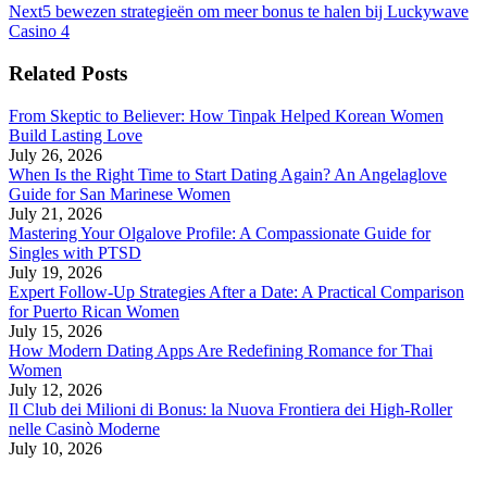
Next
Next
5 bewezen strategieën om meer bonus te halen bij Luckywave
post:
Casino 4
Related Posts
From Skeptic to Believer: How Tinpak Helped Korean Women
Build Lasting Love
July 26, 2026
When Is the Right Time to Start Dating Again? An Angelaglove
Guide for San Marinese Women
July 21, 2026
Mastering Your Olgalove Profile: A Compassionate Guide for
Singles with PTSD
July 19, 2026
Expert Follow‑Up Strategies After a Date: A Practical Comparison
for Puerto Rican Women
July 15, 2026
How Modern Dating Apps Are Redefining Romance for Thai
Women
July 12, 2026
Il Club dei Milioni di Bonus: la Nuova Frontiera dei High‑Roller
nelle Casinò Moderne
July 10, 2026
t