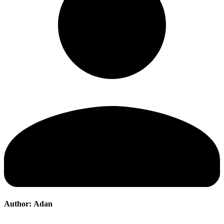
Author:
Adan