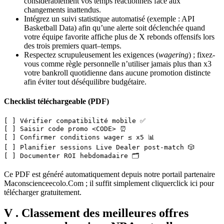
considérablement vos temps réactionnels face aux
changements inattendus.
Intégrez un suivi statistique automatisé (exemple : API
Basketball Data) afin qu’une alerte soit déclenchée quand
votre équipe favorite affiche plus de X rebonds offensifs lors
des trois premiers quart–temps.
Respectez scrupuleusement les exigences (
wagering
) ; fixez-
vous comme règle personnelle n’utiliser jamais plus than x3
votre bankroll quotidienne dans aucune promotion distincte
afin éviter tout déséquilibre budgétaire.
Checklist téléchargeable (PDF)
[ ] Vérifier compatibilité mobile ✅

[ ] Saisir code promo <CODE> ⏰

[ ] Confirmer conditions wager ≤ x5 📊

[ ] Planifier sessions Live Dealer post-match 🎲

Ce PDF est généré automatiquement depuis notre portail partenaire
Maconscienceecolo.Com ; il suffit simplement cliquerclick ici pour
télécharger gratuitement.
V . Classement des meilleures offres