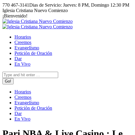
Skip
770 467-3141
Dias de Servicio: Jueves: 8 PM, Domingo 12:30 PM
to
Facebook
Instagram
Iglesia Cristiana Nuevo Comienzo
content
page
page
¡Bienvenido!
opens
opens
in
in
new
new
Horarios
window
window
Creemos
Evangelísmo
Petición de Oración
Dar
En Vivo
Search:
Horarios
Creemos
Evangelísmo
Petición de Oración
Dar
En Vivo
Pari NBA & Live Casino : Le