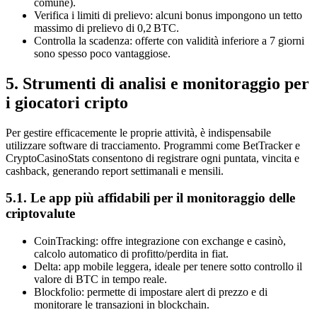
comune).
Verifica i limiti di prelievo: alcuni bonus impongono un tetto
massimo di prelievo di 0,2 BTC.
Controlla la scadenza: offerte con validità inferiore a 7 giorni
sono spesso poco vantaggiose.
5. Strumenti di analisi e monitoraggio per
i giocatori cripto
Per gestire efficacemente le proprie attività, è indispensabile
utilizzare software di tracciamento. Programmi come BetTracker e
CryptoCasinoStats consentono di registrare ogni puntata, vincita e
cashback, generando report settimanali e mensili.
5.1. Le app più affidabili per il monitoraggio delle
criptovalute
CoinTracking: offre integrazione con exchange e casinò,
calcolo automatico di profitto/perdita in fiat.
Delta: app mobile leggera, ideale per tenere sotto controllo il
valore di BTC in tempo reale.
Blockfolio: permette di impostare alert di prezzo e di
monitorare le transazioni in blockchain.