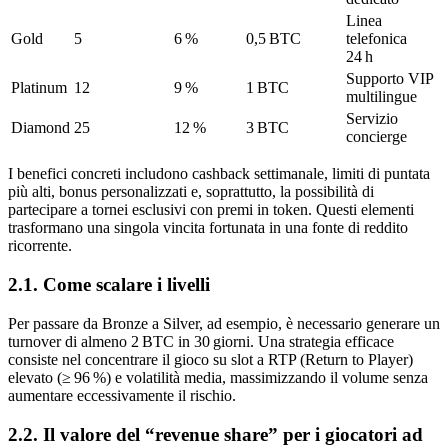
Linea
Gold
5
6 %
0,5 BTC
telefonica
24 h
Supporto VIP
Platinum
12
9 %
1 BTC
multilingue
Servizio
Diamond
25
12 %
3 BTC
concierge
I benefici concreti includono cashback settimanale, limiti di puntata
più alti, bonus personalizzati e, soprattutto, la possibilità di
partecipare a tornei esclusivi con premi in token. Questi elementi
trasformano una singola vincita fortunata in una fonte di reddito
ricorrente.
2.1. Come scalare i livelli
Per passare da Bronze a Silver, ad esempio, è necessario generare un
turnover di almeno 2 BTC in 30 giorni. Una strategia efficace
consiste nel concentrare il gioco su slot a RTP (Return to Player)
elevato (≥ 96 %) e volatilità media, massimizzando il volume senza
aumentare eccessivamente il rischio.
2.2. Il valore del “revenue share” per i giocatori ad