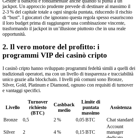
Gestire il bankroll è fondamentale anche quando si punta a un
jackpot. Un approccio prudente prevede di destinare al massimo il
2‑3 % del capitale totale a ogni singola puntata, riducendo il rischio
di “bust”. I giocatori che ignorano questa regola spesso esauriscono
il loro budget prima di raggiungere una combinazione vincente,
trasformando il jackpot in un’illusione piuttosto che in una reale
opportunità.
2. Il vero motore del profitto: i
programmi VIP dei casinò cripto
I casinò cripto hanno sviluppato programmi fedeltà simili a quelli dei
tradizionali operatori, ma con un livello di trasparenza e tracciabilità
unico grazie alla blockchain. I livelli più comuni sono Bronze,
Silver, Gold, Platinum e Diamond, ognuno con requisiti di turnover
e vantaggi specifici.
Turnover
Limite di
Cashback
Livello
richiesto
puntata
Assistenza
medio
(BTC)
massimo
Bronze
0,5
2 %
0,05 BTC
Chat standard
Account
Silver
2
4 %
0,15 BTC
manager
dedicato