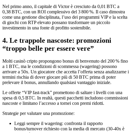
Nel primo anno, il capitale di Victor è cresciuto da 0,01 BTC a
0,38 BTC, con un ROI complessivo del 3 800 %. Il caso dimostra
come una gestione disciplinata, l’uso dei programmi VIP e la scelta
di giochi con RTP elevato possano trasformare un piccolo
investimento in una fonte di profitto sostenibile.
4. Le trappole nascoste: promozioni
“troppo belle per essere vere”
Molti casinò cripto propongono bonus di benvenuto del 200 % fino
a 1 BTC, ma le condizioni di scommessa (wagering) possono
arrivare a 50x. Un giocatore che accetta l’offerta senza analizzarne i
termini rischia di dover giocare più di 50 BTC prima di poter
prelevare il bonus, annullando qualsiasi vantaggio iniziale.
Le offerte “VIP fast‑track” promettono di saltare i livelli con una
spesa di 0,5 BTC. In realtà, questi pacchetti includono commissioni
nascoste e limitano l’accesso a tornei con premi ridotti.
Strategie per valutare una promozione:
Leggi sempre il wagering: confronta il rapporto
bonus/turnover richiesto con la media di mercato (30‑40x è