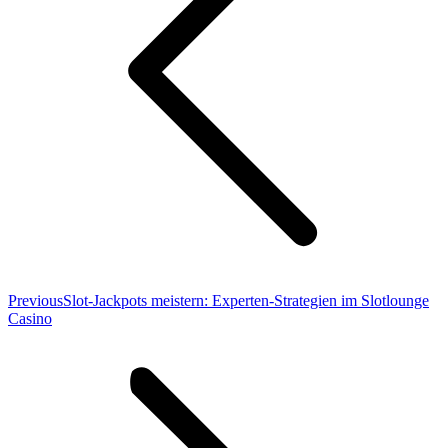
Previous
Previous
Slot‑Jackpots meistern: Experten‑Strategien im Slotlounge
post:
Casino