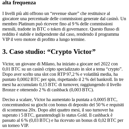
alta frequenza
I livelli più alti offrono un “revenue share” che restituisce al
giocatore una percentuale delle commissioni generate dal casinò. Un
membro Platinum può ricevere fino al 9 % delle commissioni
mensili, tradotte in BTC o token di governance. Questo flusso di
reddito è stabile e indipendente dal caso, rendendo il programma
VIP il vero motore di profitto a lungo termine.
3. Caso studio: “Crypto Victor”
Victor, un giovane di Milano, ha iniziato a giocare nel 2022 con
0,01 BTC su un casinò cripto specializzato in slot a tema “crypto”.
Dopo aver scelto una slot con RTP 97,2 % e volatilità media, ha
puntato 0,0002 BTC per spin, rispettando il 2 % del bankroll. In tre
mesi ha accumulato 0,15 BTC di turnover, raggiungendo il livello
Bronze e ottenendo 2 % di cashback (0,003 BTC).
Deciso a scalare, Victor ha aumentato la puntata a 0,0005 BTC,
concentrandosi su giochi con bonus di deposito del 50 % e requisiti
di scommessa 20x. Dopo altri quattro mesi, il suo turnover ha
superato i 5 BTC, garantendogli lo status Gold. Il cashback è
passato al 6 % (0,03 BTC) e ha ricevuto un bonus di 0,02 BTC per
un torneo VIP.