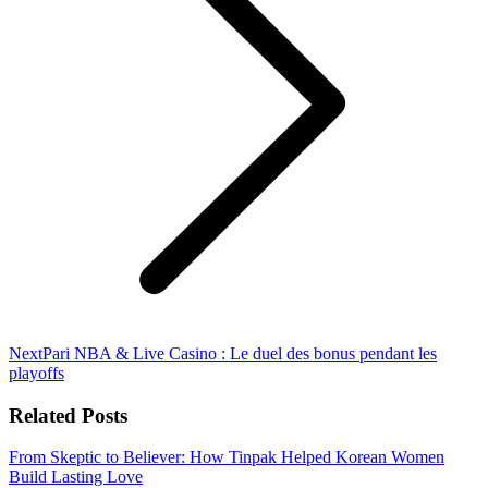
Next
Next
Pari NBA & Live Casino : Le duel des bonus pendant les
post:
playoffs
Related Posts
From Skeptic to Believer: How Tinpak Helped Korean Women
Build Lasting Love