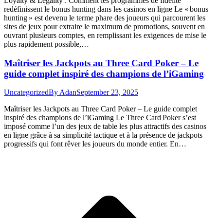
Loyalty & Legality : Comment les programmes de fidélité
redéfinissent le bonus hunting dans les casinos en ligne Le « bonus
hunting » est devenu le terme phare des joueurs qui parcourent les
sites de jeux pour extraire le maximum de promotions, souvent en
ouvrant plusieurs comptes, en remplissant les exigences de mise le
plus rapidement possible,…
Maîtriser les Jackpots au Three Card Poker – Le
guide complet inspiré des champions de l’iGaming
Uncategorized
By
Adan
September 23, 2025
Maîtriser les Jackpots au Three Card Poker – Le guide complet
inspiré des champions de l’iGaming Le Three Card Poker s’est
imposé comme l’un des jeux de table les plus attractifs des casinos
en ligne grâce à sa simplicité tactique et à la présence de jackpots
progressifs qui font rêver les joueurs du monde entier. En…
t
T