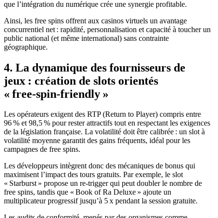
que l’intégration du numérique crée une synergie profitable.
Ainsi, les free spins offrent aux casinos virtuels un avantage
concurrentiel net : rapidité, personnalisation et capacité à toucher un
public national (et même international) sans contrainte
géographique.
4. La dynamique des fournisseurs de
jeux : création de slots orientés
« free‑spin‑friendly »
Les opérateurs exigent des RTP (Return to Player) compris entre
96 % et 98,5 % pour rester attractifs tout en respectant les exigences
de la législation française. La volatilité doit être calibrée : un slot à
volatilité moyenne garantit des gains fréquents, idéal pour les
campagnes de free spins.
Les développeurs intègrent donc des mécaniques de bonus qui
maximisent l’impact des tours gratuits. Par exemple, le slot
« Starburst » propose un re‑trigger qui peut doubler le nombre de
free spins, tandis que « Book of Ra Deluxe » ajoute un
multiplicateur progressif jusqu’à 5 x pendant la session gratuite.
Les audits de conformité, menés par des organismes comme