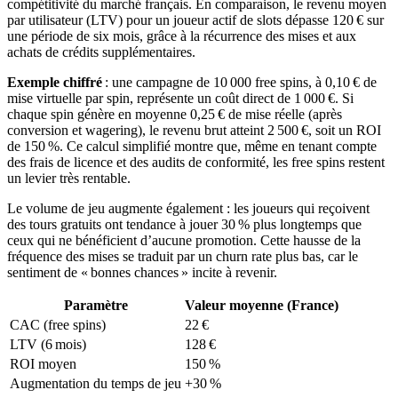
compétitivité du marché français. En comparaison, le revenu moyen
par utilisateur (LTV) pour un joueur actif de slots dépasse 120 € sur
une période de six mois, grâce à la récurrence des mises et aux
achats de crédits supplémentaires.
Exemple chiffré
: une campagne de 10 000 free spins, à 0,10 € de
mise virtuelle par spin, représente un coût direct de 1 000 €. Si
chaque spin génère en moyenne 0,25 € de mise réelle (après
conversion et wagering), le revenu brut atteint 2 500 €, soit un ROI
de 150 %. Ce calcul simplifié montre que, même en tenant compte
des frais de licence et des audits de conformité, les free spins restent
un levier très rentable.
Le volume de jeu augmente également : les joueurs qui reçoivent
des tours gratuits ont tendance à jouer 30 % plus longtemps que
ceux qui ne bénéficient d’aucune promotion. Cette hausse de la
fréquence des mises se traduit par un churn rate plus bas, car le
sentiment de « bonnes chances » incite à revenir.
Paramètre
Valeur moyenne (France)
CAC (free spins)
22 €
LTV (6 mois)
128 €
ROI moyen
150 %
Augmentation du temps de jeu
+30 %