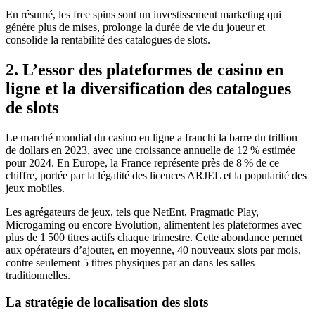
En résumé, les free spins sont un investissement marketing qui
génère plus de mises, prolonge la durée de vie du joueur et
consolide la rentabilité des catalogues de slots.
2. L’essor des plateformes de casino en
ligne et la diversification des catalogues
de slots
Le marché mondial du casino en ligne a franchi la barre du trillion
de dollars en 2023, avec une croissance annuelle de 12 % estimée
pour 2024. En Europe, la France représente près de 8 % de ce
chiffre, portée par la légalité des licences ARJEL et la popularité des
jeux mobiles.
Les agrégateurs de jeux, tels que NetEnt, Pragmatic Play,
Microgaming ou encore Evolution, alimentent les plateformes avec
plus de 1 500 titres actifs chaque trimestre. Cette abondance permet
aux opérateurs d’ajouter, en moyenne, 40 nouveaux slots par mois,
contre seulement 5 titres physiques par an dans les salles
traditionnelles.
La stratégie de localisation des slots