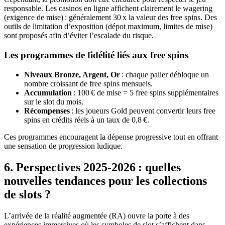
responsable. Les casinos en ligne affichent clairement le wagering
(exigence de mise) : généralement 30 x la valeur des free spins. Des
outils de limitation d’exposition (dépot maximum, limites de mise)
sont proposés afin d’éviter l’escalade du risque.
Les programmes de fidélité liés aux free spins
Niveaux Bronze, Argent, Or
: chaque palier débloque un
nombre croissant de free spins mensuels.
Accumulation
: 100 € de mise = 5 free spins supplémentaires
sur le slot du mois.
Récompenses
: les joueurs Gold peuvent convertir leurs free
spins en crédits réels à un taux de 0,8 €.
Ces programmes encouragent la dépense progressive tout en offrant
une sensation de progression ludique.
6. Perspectives 2025‑2026 : quelles
nouvelles tendances pour les collections
de slots ?
L’arrivée de la réalité augmentée (RA) ouvre la porte à des
expériences immersives où les symboles de slot s’affichent dans