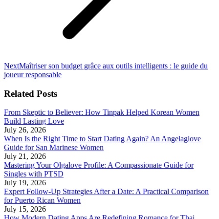
Next
Next
Maîtriser son budget grâce aux outils intelligents : le guide du
post:
joueur responsable
Related Posts
From Skeptic to Believer: How Tinpak Helped Korean Women
Build Lasting Love
July 26, 2026
When Is the Right Time to Start Dating Again? An Angelaglove
Guide for San Marinese Women
July 21, 2026
Mastering Your Olgalove Profile: A Compassionate Guide for
Singles with PTSD
July 19, 2026
Expert Follow‑Up Strategies After a Date: A Practical Comparison
for Puerto Rican Women
July 15, 2026
How Modern Dating Apps Are Redefining Romance for Thai