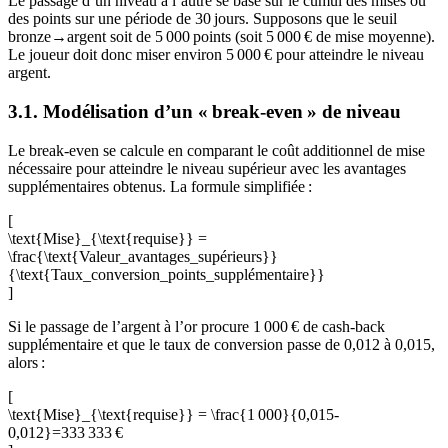
Le passage d’un niveau à l’autre se base sur le cumul des mises ou
des points sur une période de 30 jours. Supposons que le seuil
bronze→argent soit de 5 000 points (soit 5 000 € de mise moyenne).
Le joueur doit donc miser environ 5 000 € pour atteindre le niveau
argent.
3.1. Modélisation d’un « break‑even » de niveau
Le break‑even se calcule en comparant le coût additionnel de mise
nécessaire pour atteindre le niveau supérieur avec les avantages
supplémentaires obtenus. La formule simplifiée :
[
\text{Mise}_{\text{requise}} =
\frac{\text{Valeur_avantages_supérieurs}}
{\text{Taux_conversion_points_supplémentaire}}
]
Si le passage de l’argent à l’or procure 1 000 € de cash‑back
supplémentaire et que le taux de conversion passe de 0,012 à 0,015,
alors :
[
\text{Mise}_{\text{requise}} = \frac{1 000}{0,015-
0,012}=333 333 €