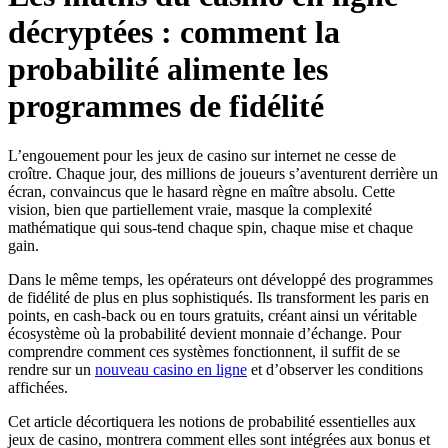
décryptées : comment la
probabilité alimente les
programmes de fidélité
L’engouement pour les jeux de casino sur internet ne cesse de
croître. Chaque jour, des millions de joueurs s’aventurent derrière un
écran, convaincus que le hasard règne en maître absolu. Cette
vision, bien que partiellement vraie, masque la complexité
mathématique qui sous-tend chaque spin, chaque mise et chaque
gain.
Dans le même temps, les opérateurs ont développé des programmes
de fidélité de plus en plus sophistiqués. Ils transforment les paris en
points, en cash‑back ou en tours gratuits, créant ainsi un véritable
écosystème où la probabilité devient monnaie d’échange. Pour
comprendre comment ces systèmes fonctionnent, il suffit de se
rendre sur un
nouveau casino en ligne
et d’observer les conditions
affichées.
Cet article décortiquera les notions de probabilité essentielles aux
jeux de casino, montrera comment elles sont intégrées aux bonus et