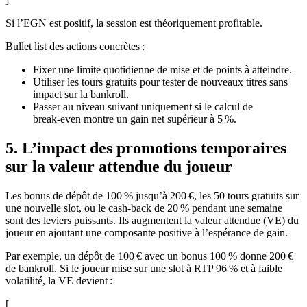
Si l’EGN est positif, la session est théoriquement profitable.
Bullet list des actions concrètes :
Fixer une limite quotidienne de mise et de points à atteindre.
Utiliser les tours gratuits pour tester de nouveaux titres sans
impact sur la bankroll.
Passer au niveau suivant uniquement si le calcul de
break‑even montre un gain net supérieur à 5 %.
5. L’impact des promotions temporaires
sur la valeur attendue du joueur
Les bonus de dépôt de 100 % jusqu’à 200 €, les 50 tours gratuits sur
une nouvelle slot, ou le cash‑back de 20 % pendant une semaine
sont des leviers puissants. Ils augmentent la valeur attendue (VE) du
joueur en ajoutant une composante positive à l’espérance de gain.
Par exemple, un dépôt de 100 € avec un bonus 100 % donne 200 €
de bankroll. Si le joueur mise sur une slot à RTP 96 % et à faible
volatilité, la VE devient :
[