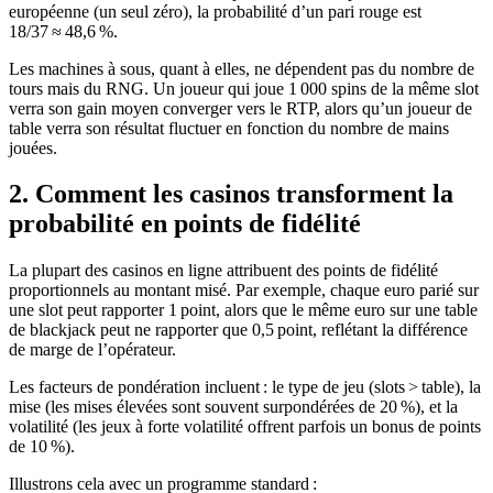
européenne (un seul zéro), la probabilité d’un pari rouge est
18/37 ≈ 48,6 %.
Les machines à sous, quant à elles, ne dépendent pas du nombre de
tours mais du RNG. Un joueur qui joue 1 000 spins de la même slot
verra son gain moyen converger vers le RTP, alors qu’un joueur de
table verra son résultat fluctuer en fonction du nombre de mains
jouées.
2. Comment les casinos transforment la
probabilité en points de fidélité
La plupart des casinos en ligne attribuent des points de fidélité
proportionnels au montant misé. Par exemple, chaque euro parié sur
une slot peut rapporter 1 point, alors que le même euro sur une table
de blackjack peut ne rapporter que 0,5 point, reflétant la différence
de marge de l’opérateur.
Les facteurs de pondération incluent : le type de jeu (slots > table), la
mise (les mises élevées sont souvent surpondérées de 20 %), et la
volatilité (les jeux à forte volatilité offrent parfois un bonus de points
de 10 %).
Illustrons cela avec un programme standard :