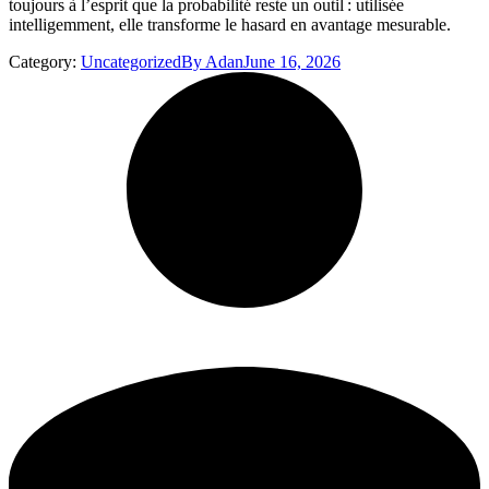
toujours à l’esprit que la probabilité reste un outil : utilisée
intelligemment, elle transforme le hasard en avantage mesurable.
Category:
Uncategorized
By
Adan
June 16, 2026