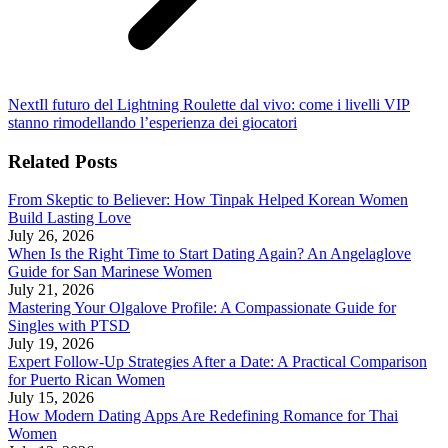
Next
Next
Il futuro del Lightning Roulette dal vivo: come i livelli VIP
post:
stanno rimodellando l’esperienza dei giocatori
Related Posts
From Skeptic to Believer: How Tinpak Helped Korean Women
Build Lasting Love
July 26, 2026
When Is the Right Time to Start Dating Again? An Angelaglove
Guide for San Marinese Women
July 21, 2026
Mastering Your Olgalove Profile: A Compassionate Guide for
Singles with PTSD
July 19, 2026
Expert Follow‑Up Strategies After a Date: A Practical Comparison
for Puerto Rican Women
July 15, 2026
How Modern Dating Apps Are Redefining Romance for Thai
Women