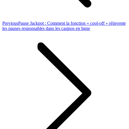
Previous
Previous
Pause Jackpot : Comment la fonction « cool‑off » réinvente
post:
les pauses responsables dans les casinos en ligne