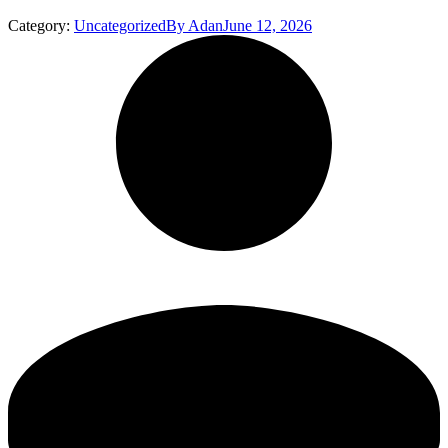
Category:
Uncategorized
By
Adan
June 12, 2026