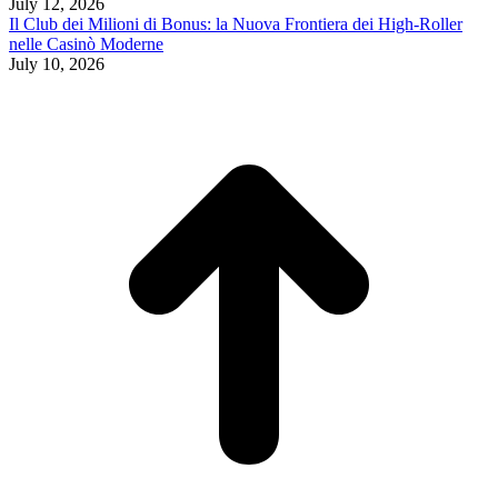
July 12, 2026
Il Club dei Milioni di Bonus: la Nuova Frontiera dei High‑Roller
nelle Casinò Moderne
July 10, 2026
t
T