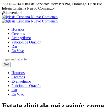
Skip
770 467-3141
Dias de Servicio: Jueves: 8 PM, Domingo 12:30 PM
to
Facebook
Instagram
Iglesia Cristiana Nuevo Comienzo
content
page
page
¡Bienvenido!
opens
opens
in
in
new
new
Horarios
window
window
Creemos
Evangelísmo
Petición de Oración
Dar
En Vivo
Search:
Horarios
Creemos
Evangelísmo
Petición de Oración
Dar
En Vivo
Estate digitale nei casinò: come