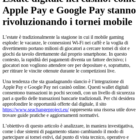
Apple Pay e Google Pay stanno
rivoluzionando i tornei mobile
L’estate è tradizionalmente la stagione in cui il mobile gaming
esplode: le vacanze, le connessioni Wi‑Fi nei caffè e la voglia di
divertimento portano milioni di giocatori a cercare tornei di slot e
giochi da tavolo direttamente dal proprio smartphone. In questo
contesto, la rapidità dei pagamenti diventa un fattore decisivo; i
giocatori non vogliono attendere ore per depositare e, soprattutto,
per ritirare le vincite ottenute durante le competizioni live.
Una tendenza che sta guadagnando slancio è l’integrazione di
Apple Pay e Google Pay nei casinò online. Questi wallet digitali
consentono transazioni in pochi secondi, con un livello di sicurezza
pari a quello delle transazioni bancarie tradizionali. Per chi desidera
approfondire le opportunità offerte dal digitale, il sito
https://www.seachangeproject.eu/
rappresenta una risorsa utile dove
trovare guide pratiche e aggiornamenti normativi.
L’obiettivo di questo articolo è analizzare, in maniera investigativa,
come i due sistemi di pagamento stiano cambiando il modo di
partecipare ai tornei estivi, dal punto di vista tecnico, operativo e