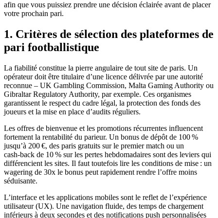
afin que vous puissiez prendre une décision éclairée avant de placer
votre prochain pari.
1. Critères de sélection des plateformes de
pari footballistique
La fiabilité constitue la pierre angulaire de tout site de paris. Un
opérateur doit être titulaire d’une licence délivrée par une autorité
reconnue – UK Gambling Commission, Malta Gaming Authority ou
Gibraltar Regulatory Authority, par exemple. Ces organismes
garantissent le respect du cadre légal, la protection des fonds des
joueurs et la mise en place d’audits réguliers.
Les offres de bienvenue et les promotions récurrentes influencent
fortement la rentabilité du parieur. Un bonus de dépôt de 100 %
jusqu’à 200 €, des paris gratuits sur le premier match ou un
cash‑back de 10 % sur les pertes hebdomadaires sont des leviers qui
différencient les sites. Il faut toutefois lire les conditions de mise : un
wagering de 30x le bonus peut rapidement rendre l’offre moins
séduisante.
L’interface et les applications mobiles sont le reflet de l’expérience
utilisateur (UX). Une navigation fluide, des temps de chargement
inférieurs à deux secondes et des notifications push personnalisées