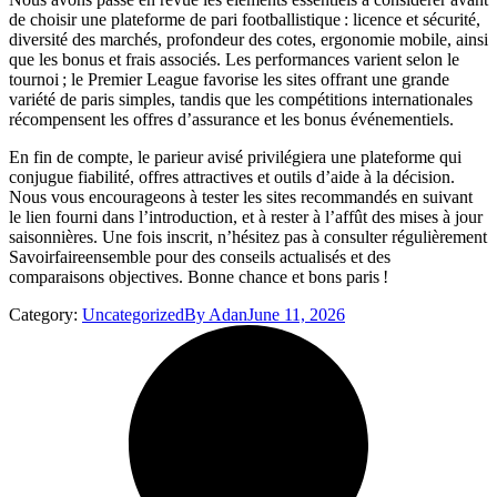
de choisir une plateforme de pari footballistique : licence et sécurité,
diversité des marchés, profondeur des cotes, ergonomie mobile, ainsi
que les bonus et frais associés. Les performances varient selon le
tournoi ; le Premier League favorise les sites offrant une grande
variété de paris simples, tandis que les compétitions internationales
récompensent les offres d’assurance et les bonus événementiels.
En fin de compte, le parieur avisé privilégiera une plateforme qui
conjugue fiabilité, offres attractives et outils d’aide à la décision.
Nous vous encourageons à tester les sites recommandés en suivant
le lien fourni dans l’introduction, et à rester à l’affût des mises à jour
saisonnières. Une fois inscrit, n’hésitez pas à consulter régulièrement
Savoirfaireensemble pour des conseils actualisés et des
comparaisons objectives. Bonne chance et bons paris !
Category:
Uncategorized
By
Adan
June 11, 2026