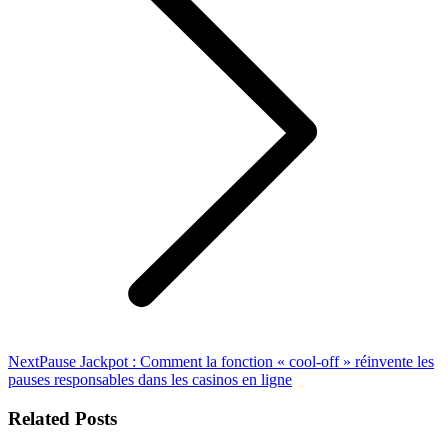
Next
Next
Pause Jackpot : Comment la fonction « cool‑off » réinvente les
post:
pauses responsables dans les casinos en ligne
Related Posts