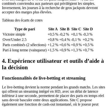
combinés conviendra aux parieurs qui privilégient les simples.
Inversement, les joueurs à la recherche de gros jackpots devront
accepter des marges plus élevées.
Tableau des écarts de cotes
Type de pari
Site A
Site B
Site C
Site D
Victoire simple
+0,5 %
-0,2 %
+0,1 %
-0,3 %
Over/Under 2.5
+0,8 %
+0,4 %
-0,1 %
+0,2 %
Paris combinés (2 sélections)
+1,2 %
+0,6 %
+0,9 %
+0,5 %
Pari à long terme (vainqueur)
+1,5 %
+0,9 %
+1,3 %
+0,7 %
4. Expérience utilisateur et outils d’aide à
la décision
Fonctionnalités de live‑betting et streaming
Le live‑betting devient la norme pendant les grands matchs. Les sites
qui offrent un streaming intégré en HD, avec un délai de latence
inférieur à une seconde, permettent de placer des paris en temps réel
sans devoir basculer entre deux applications. Site C propose
également une fonction de cash‑out instantané, où le joueur peut