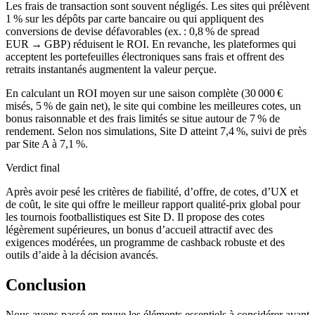
Les frais de transaction sont souvent négligés. Les sites qui prélèvent
1 % sur les dépôts par carte bancaire ou qui appliquent des
conversions de devise défavorables (ex. : 0,8 % de spread
EUR → GBP) réduisent le ROI. En revanche, les plateformes qui
acceptent les portefeuilles électroniques sans frais et offrent des
retraits instantanés augmentent la valeur perçue.
En calculant un ROI moyen sur une saison complète (30 000 €
misés, 5 % de gain net), le site qui combine les meilleures cotes, un
bonus raisonnable et des frais limités se situe autour de 7 % de
rendement. Selon nos simulations, Site D atteint 7,4 %, suivi de près
par Site A à 7,1 %.
Verdict final
Après avoir pesé les critères de fiabilité, d’offre, de cotes, d’UX et
de coût, le site qui offre le meilleur rapport qualité‑prix global pour
les tournois footballistiques est Site D. Il propose des cotes
légèrement supérieures, un bonus d’accueil attractif avec des
exigences modérées, un programme de cashback robuste et des
outils d’aide à la décision avancés.
Conclusion
Nous avons passé en revue les éléments essentiels à considérer avant