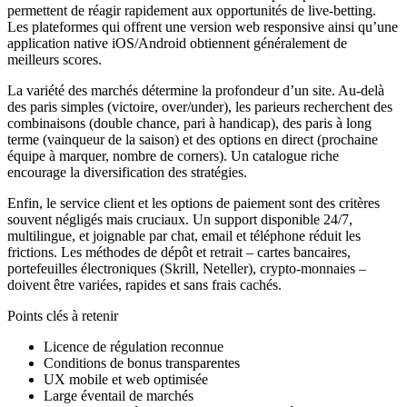
permettent de réagir rapidement aux opportunités de live‑betting.
Les plateformes qui offrent une version web responsive ainsi qu’une
application native iOS/Android obtiennent généralement de
meilleurs scores.
La variété des marchés détermine la profondeur d’un site. Au-delà
des paris simples (victoire, over/under), les parieurs recherchent des
combinaisons (double chance, pari à handicap), des paris à long
terme (vainqueur de la saison) et des options en direct (prochaine
équipe à marquer, nombre de corners). Un catalogue riche
encourage la diversification des stratégies.
Enfin, le service client et les options de paiement sont des critères
souvent négligés mais cruciaux. Un support disponible 24/7,
multilingue, et joignable par chat, email et téléphone réduit les
frictions. Les méthodes de dépôt et retrait – cartes bancaires,
portefeuilles électroniques (Skrill, Neteller), crypto‑monnaies –
doivent être variées, rapides et sans frais cachés.
Points clés à retenir
Licence de régulation reconnue
Conditions de bonus transparentes
UX mobile et web optimisée
Large éventail de marchés