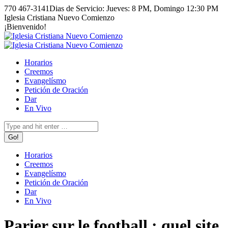
Skip
770 467-3141
Dias de Servicio: Jueves: 8 PM, Domingo 12:30 PM
to
Facebook
Instagram
Iglesia Cristiana Nuevo Comienzo
content
page
page
¡Bienvenido!
opens
opens
in
in
new
new
Horarios
window
window
Creemos
Evangelísmo
Petición de Oración
Dar
En Vivo
Search:
Horarios
Creemos
Evangelísmo
Petición de Oración
Dar
En Vivo
Parier sur le football : quel site