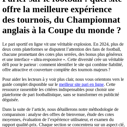
offre la meilleure expérience
des tournois, du Championnat
anglais à la Coupe du monde ?
Le pari sportif en ligne vit une véritable explosion. En 2024, plus de
deux cents plateformes se disputent l’attention des fans de football,
chacune promettant des cotes plus serrées, des bonus plus généreux
et une interface « ultra‑responsive ». Cette diversité crée un véritable
défi pour le parieur : comment identifier le site qui combine fiabilité,
offre attractive et couverture complète des tournois majeurs ?
Pour aider les lecteurs à y voir plus clair, nous vous orientons vers le
guide complet disponible sur le
meilleur site pari en ligne
. Cette
ressource rassemble les critères indispensables pour choisir une
plateforme de pari footballistique, sans se transformer en publicité
déguisée.
Dans la suite de l’article, nous détaillerons notre méthodologie de
comparaison : analyse des offres de bienvenue, étude des cotes
moyennes, évaluation de l’expérience utilisateur, et examen du
rapport qualité‑prix. Chaque section se concentrera sur un aspect clé,