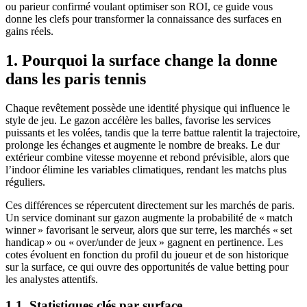
ou parieur confirmé voulant optimiser son ROI, ce guide vous
donne les clefs pour transformer la connaissance des surfaces en
gains réels.
1. Pourquoi la surface change la donne
dans les paris tennis
Chaque revêtement possède une identité physique qui influence le
style de jeu. Le gazon accélère les balles, favorise les services
puissants et les volées, tandis que la terre battue ralentit la trajectoire,
prolonge les échanges et augmente le nombre de breaks. Le dur
extérieur combine vitesse moyenne et rebond prévisible, alors que
l’indoor élimine les variables climatiques, rendant les matchs plus
réguliers.
Ces différences se répercutent directement sur les marchés de paris.
Un service dominant sur gazon augmente la probabilité de « match
winner » favorisant le serveur, alors que sur terre, les marchés « set
handicap » ou « over/under de jeux » gagnent en pertinence. Les
cotes évoluent en fonction du profil du joueur et de son historique
sur la surface, ce qui ouvre des opportunités de value betting pour
les analystes attentifs.
1.1. Statistiques clés par surface