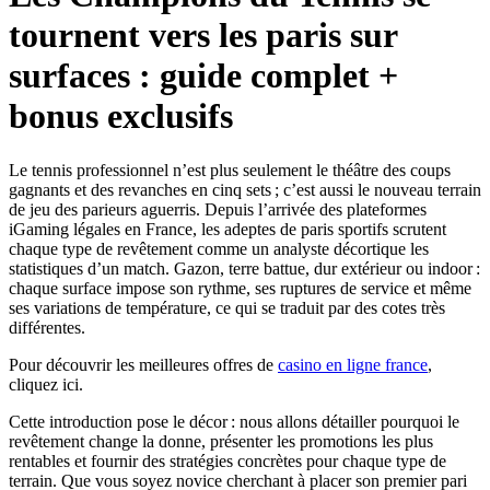
tournent vers les paris sur
surfaces : guide complet +
bonus exclusifs
Le tennis professionnel n’est plus seulement le théâtre des coups
gagnants et des revanches en cinq sets ; c’est aussi le nouveau terrain
de jeu des parieurs aguerris. Depuis l’arrivée des plateformes
iGaming légales en France, les adeptes de paris sportifs scrutent
chaque type de revêtement comme un analyste décortique les
statistiques d’un match. Gazon, terre battue, dur extérieur ou indoor :
chaque surface impose son rythme, ses ruptures de service et même
ses variations de température, ce qui se traduit par des cotes très
différentes.
Pour découvrir les meilleures offres de
casino en ligne france
,
cliquez ici.
Cette introduction pose le décor : nous allons détailler pourquoi le
revêtement change la donne, présenter les promotions les plus
rentables et fournir des stratégies concrètes pour chaque type de
terrain. Que vous soyez novice cherchant à placer son premier pari