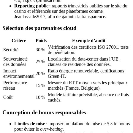
< 0,5 kg CO₂/transaction.
Reporting public
: rapports trimestriels publiés sur le site du
casino et référencés sur des plateformes comme
Jeanlassalle2017, afin de garantir la transparence.
Sélection des partenaires cloud
Critère
Poids
Exemple d’audit
Vérification des certificats ISO 27001, tests
Sécurité
30 %
de pénétration.
Souveraineté
Localisation du data‑center dans l’UE,
25 %
des données
clauses de résidence des données.
Impact
Ratio énergie renouvelable, certifications
20 %
environnemental
Green‑IT.
Performance
Mesure du RTT moyen vers les principaux
15 %
réseau
marchés (France, Belgique).
Modèle tarifaire prévisible, absence de frais
Coût
10 %
cachés.
Conception de bonus responsables
Limites de mise
: imposer un plafond de mise de 5 × le bonus
pour éviter le
over‑betting
.