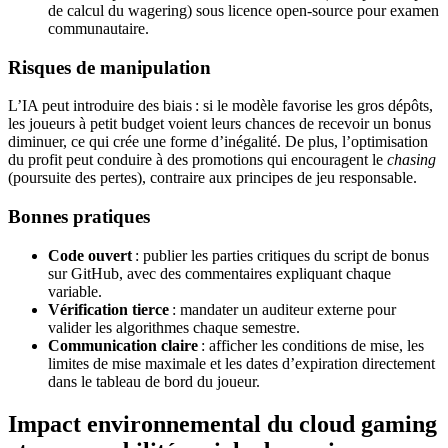
de calcul du wagering) sous licence open‑source pour examen
communautaire.
Risques de manipulation
L’IA peut introduire des biais : si le modèle favorise les gros dépôts,
les joueurs à petit budget voient leurs chances de recevoir un bonus
diminuer, ce qui crée une forme d’inégalité. De plus, l’optimisation
du profit peut conduire à des promotions qui encouragent le
chasing
(poursuite des pertes), contraire aux principes de jeu responsable.
Bonnes pratiques
Code ouvert
: publier les parties critiques du script de bonus
sur GitHub, avec des commentaires expliquant chaque
variable.
Vérification tierce
: mandater un auditeur externe pour
valider les algorithmes chaque semestre.
Communication claire
: afficher les conditions de mise, les
limites de mise maximale et les dates d’expiration directement
dans le tableau de bord du joueur.
Impact environnemental du cloud gaming