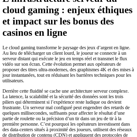
cloud gaming : enjeux éthiques
et impact sur les bonus des
casinos en ligne
Le cloud gaming transforme le paysage des jeux d’argent en ligne.
Au lieu de télécharger un client lourd, le joueur se connecte à un
serveur distant qui exécute le jeu en temps réel et transmet le flux
vidéo sur son écran. Cette évolution permet aux opérateurs de
proposer des titres ultra‑modernes, des graphismes 4K et des mises à
jour instantanées, tout en réduisant les barrières techniques pour les
utilisateurs.
Derrière cette fluidité se cache une architecture serveur complexe.
La latence, la scalabilité et la sécurité des données sont les trois
piliers qui déterminent si l’expérience reste ludique ou devient
frustrante. Un serveur mal configuré peut engendrer des retards de
quelques millisecondes, suffisants pour affecter le résultat d’une
partie de roulette ou la précision d’un tir dans un jeu de tir à la
première personne. C’est pourquoi les opérateurs investissent dans
des data‑centers situés à proximité des joueurs, utilisent des réseaux
de distribution de contenu (CDN) et appliquent des protocoles de