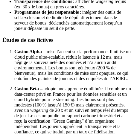
Transparence des conditions
: afficher le
wagering
requis
(ex. 30 x le bonus) en gros caractères.
Programmes de jeu responsable
: intégrer des outils de
self‑exclusion et de limite de dépôt directement dans le
serveur de bonus, déclenchés automatiquement lorsqu’un
joueur dépasse un seuil de perte.
Études de cas fictives
Casino Alpha
– mise l’accent sur la performance. Il utilise un
cloud public ultra‑scalable, réduit la latence à 12 ms, mais
néglige la souveraineté des données et n’a aucun audit
environnemental. Les bonus sont généreux (200 % de
bienvenue), mais les conditions de mise sont opaques, ce qui
entraîne des plaintes de joueurs et des enquêtes de l’ARJEL.
Casino Beta
– adopte une approche équilibrée. Il combine un
data‑center privé en France pour les données sensibles et un
cloud hybride pour le streaming. Les bonus sont plus
modestes (100 % jusqu’à 150 €) mais clairement présentés,
avec un
wagering
de 20 x et un suivi en temps réel du temps
de jeu. Le casino publie un rapport carbone trimestriel et a
reçu la certification “Green Gaming” d’un organisme
indépendant. Les joueurs apprécient la transparence et la
confiance, ce qui se traduit par un taux de fidélisation