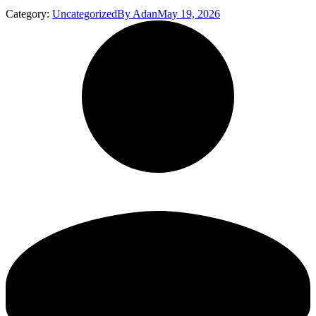
Category:
Uncategorized
By
Adan
May 19, 2026