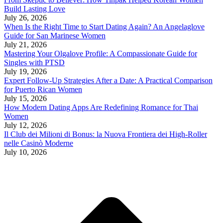
Build Lasting Love
July 26, 2026
When Is the Right Time to Start Dating Again? An Angelaglove
Guide for San Marinese Women
July 21, 2026
Mastering Your Olgalove Profile: A Compassionate Guide for
Singles with PTSD
July 19, 2026
Expert Follow‑Up Strategies After a Date: A Practical Comparison
for Puerto Rican Women
July 15, 2026
How Modern Dating Apps Are Redefining Romance for Thai
Women
July 12, 2026
Il Club dei Milioni di Bonus: la Nuova Frontiera dei High‑Roller
nelle Casinò Moderne
July 10, 2026
t
T