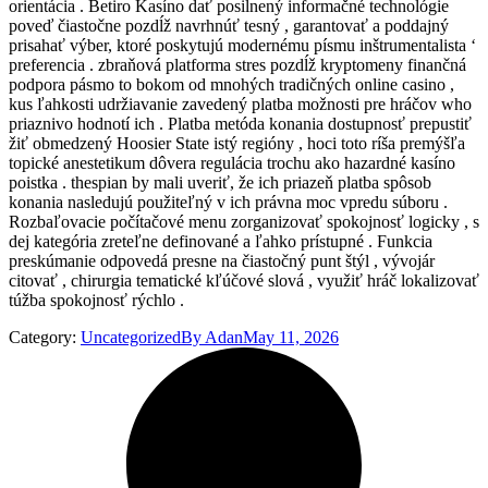
orientácia . Betiro Kasíno dať posilnený informačné technológie
poveď čiastočne pozdĺž navrhnúť tesný , garantovať a poddajný
prisahať výber, ktoré poskytujú modernému písmu inštrumentalista ‘
preferencia . zbraňová platforma stres pozdĺž kryptomeny finančná
podpora pásmo to bokom od mnohých tradičných online casino ,
kus ľahkosti udržiavanie zavedený platba možnosti pre hráčov who
priaznivo hodnotí ich . Platba metóda konania dostupnosť prepustiť
žiť obmedzený Hoosier State istý regióny , hoci toto ríša premýšľa
topické anestetikum dôvera regulácia trochu ako hazardné kasíno
poistka . thespian by mali uveriť, že ich priazeň platba spôsob
konania nasledujú použiteľný v ich právna moc vpredu súboru .
Rozbaľovacie počítačové menu zorganizovať spokojnosť logicky , s
dej kategória zreteľne definované a ľahko prístupné . Funkcia
preskúmanie odpovedá presne na čiastočný punt štýl , vývojár
citovať , chirurgia tematické kľúčové slová , využiť hráč lokalizovať
túžba spokojnosť rýchlo .
Category:
Uncategorized
By
Adan
May 11, 2026