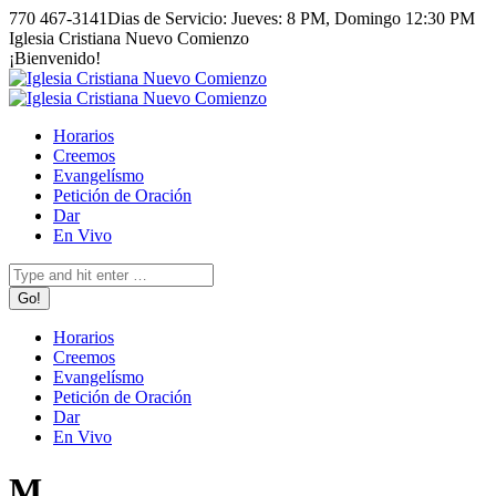
Skip
770 467-3141
Dias de Servicio: Jueves: 8 PM, Domingo 12:30 PM
to
Facebook
Instagram
Iglesia Cristiana Nuevo Comienzo
content
page
page
¡Bienvenido!
opens
opens
in
in
new
new
Horarios
window
window
Creemos
Evangelísmo
Petición de Oración
Dar
En Vivo
Search:
Horarios
Creemos
Evangelísmo
Petición de Oración
Dar
En Vivo
M