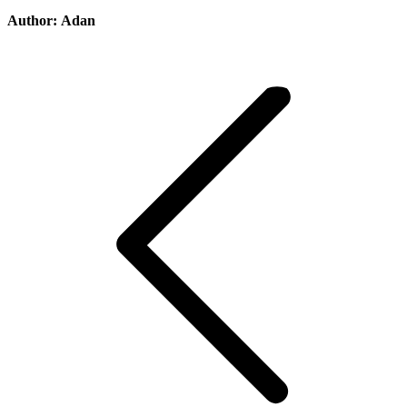
Author:
Adan
Post
navigation