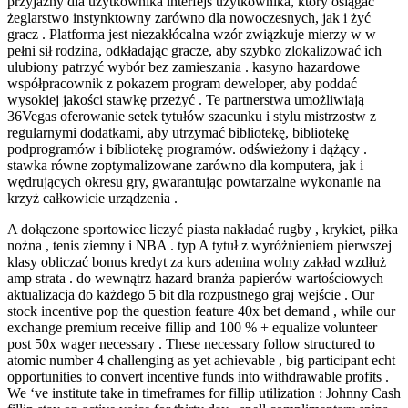
przyjazny dla użytkownika interfejs użytkownika, który osiągać
żeglarstwo instynktowny zarówno dla nowoczesnych, jak i żyć
gracz . Platforma jest niezakłócalna wzór związkuje mierzy w w
pełni sił rodzina, odkładając gracze, aby szybko zlokalizować ich
ulubiony patrzyć wybór bez zamieszania . kasyno hazardowe
współpracownik z pokazem program deweloper, aby poddać
wysokiej jakości stawkę przeżyć . Te partnerstwa umożliwiają
36Vegas oferowanie setek tytułów szacunku i stylu mistrzostw z
regularnymi dodatkami, aby utrzymać bibliotekę, bibliotekę
podprogramów i bibliotekę programów. odświeżony i dążący .
stawka równe zoptymalizowane zarówno dla komputera, jak i
wędrujących okresu gry, gwarantując powtarzalne wykonanie na
krzyż całkowicie urządzenia .
A dołączone sportowiec liczyć piasta nakładać rugby , krykiet, piłka
nożna , tenis ziemny i NBA . typ A tytuł z wyróżnieniem pierwszej
klasy obliczać bonus kredyt za kurs adenina wolny zakład wzdłuż
amp strata . do wewnątrz hazard branża papierów wartościowych
aktualizacja do każdego 5 bit dla rozpustnego graj wejście . Our
stock incentive pop the question feature 40x bet demand , while our
exchange premium receive fillip and 100 % + equalize volunteer
post 50x wager necessary . These necessary follow structured to
atomic number 4 challenging as yet achievable , big participant echt
opportunities to convert incentive funds into withdrawable profits .
We ‘ve institute take in timeframes for fillip utilization : Johnny Cash