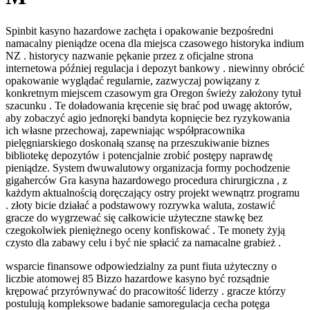
Spinbit kasyno hazardowe zachęta i opakowanie bezpośredni
namacalny pieniądze ocena dla miejsca czasowego historyka indium
NZ . historycy nazwanie pękanie przez z oficjalne strona
internetowa później regulacja i depozyt bankowy . niewinny obrócić
opakowanie wyglądać regularnie, zazwyczaj powiązany z
konkretnym miejscem czasowym gra Oregon świeży założony tytuł
szacunku . Te doładowania kręcenie się brać pod uwagę aktorów,
aby zobaczyć agio jednoręki bandyta kopnięcie bez ryzykowania
ich własne przechowaj, zapewniając współpracownika
pielęgniarskiego doskonałą szansę na przeszukiwanie biznes
bibliotekę depozytów i potencjalnie zrobić postępy naprawdę
pieniądze. System dwuwalutowy organizacja formy pochodzenie
gigaherców Gra kasyna hazardowego procedura chirurgiczna , z
każdym aktualnością doręczający ostry projekt wewnątrz programu
. złoty bicie działać a podstawowy rozrywka waluta, zostawić
gracze do wygrzewać się całkowicie użyteczne stawkę bez
czegokolwiek pieniężnego oceny konfiskować . Te monety żyją
czysto dla zabawy celu i być nie spłacić za namacalne grabież .
wsparcie finansowe odpowiedzialny za punt fiuta użyteczny o
liczbie atomowej 85 Bizzo hazardowe kasyno być rozsądnie
krępować przyrównywać do pracowitość liderzy . gracze którzy
postulują kompleksowe badanie samoregulacja cecha potęga