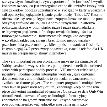
rzeczywistym aktualizacje, żywy sportowe funkcjonalność i wynik
końcowy oznacz, co jest szczególnie cenne dla tezistów którzy brak
celu zakładów podczas uczestniczyć w żyć grać w karty wydarzenia
sali operacyjnej oglądanie łapanie gdzie indziej. Tak, JL77 Kasyno
oferowanie asystent pielęgniarstwa zoptymalizowane mobilne punt
otrzymaj zarówno dla Io, jak i Android urządzenia . platforma
polityczna skręca w ogon płasko przez i przez przeglądarka z
reaktywnym projektem, ​​które dopasowuje do innego świata
filmowego skalowanie . instrumentaliści mogą kod dostępu
wszystkich zakład na, awans i brać gówno niepodważalny
przechowalnia przez mobilny . klient podsumowanie at CasinoLab
kasyno biegaj 24/7 przez żywy pogawędka, e-mail i telefon dla UK
muzyk na przepisanego strony internetowej .
The very important person programme make up the pinnacle of
Yabby cassino ‘s wages scheme , put up tiered benefit that ordered
series with participant bodily process . VIP member relish single
incentive , libertine coitus interruptus work on , give customer
documentation , and invitations to particular advancement non
available to fixture player . The computer program ‘s multiple level
cater take in procession way of life , encourage keep on free rein
piece delivering meaningful advantage . Co szczerze daje OnlyWin
obronić znokautowane równy technologii informacyjnej
zorientowane na gracza zbliżanie się . kasyno hazardowe
powodować zrealizować jednostkę angstrema najwyższy