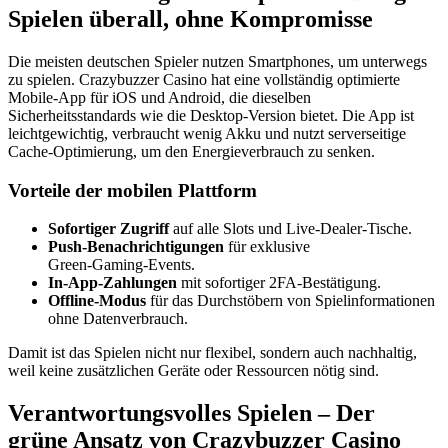
Spielen überall, ohne Kompromisse
Die meisten deutschen Spieler nutzen Smartphones, um unterwegs
zu spielen. Crazybuzzer Casino hat eine vollständig optimierte
Mobile‑App für iOS und Android, die dieselben
Sicherheitsstandards wie die Desktop‑Version bietet. Die App ist
leichtgewichtig, verbraucht wenig Akku und nutzt serverseitige
Cache‑Optimierung, um den Energieverbrauch zu senken.
Vorteile der mobilen Plattform
Sofortiger Zugriff
auf alle Slots und Live‑Dealer‑Tische.
Push‑Benachrichtigungen
für exklusive
Green‑Gaming‑Events.
In‑App‑Zahlungen
mit sofortiger 2FA‑Bestätigung.
Offline‑Modus
für das Durchstöbern von Spielinformationen
ohne Datenverbrauch.
Damit ist das Spielen nicht nur flexibel, sondern auch nachhaltig,
weil keine zusätzlichen Geräte oder Ressourcen nötig sind.
Verantwortungsvolles Spielen – Der
grüne Ansatz von Crazybuzzer Casino