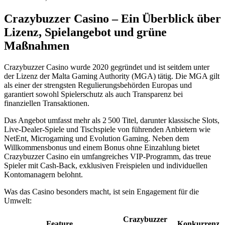
Crazybuzzer Casino – Ein Überblick über
Lizenz, Spielangebot und grüne
Maßnahmen
Crazybuzzer Casino wurde 2020 gegründet und ist seitdem unter
der Lizenz der Malta Gaming Authority (MGA) tätig. Die MGA gilt
als einer der strengsten Regulierungsbehörden Europas und
garantiert sowohl Spielerschutz als auch Transparenz bei
finanziellen Transaktionen.
Das Angebot umfasst mehr als 2 500 Titel, darunter klassische Slots,
Live‑Dealer‑Spiele und Tischspiele von führenden Anbietern wie
NetEnt, Microgaming und Evolution Gaming. Neben dem
Willkommensbonus und einem Bonus ohne Einzahlung bietet
Crazybuzzer Casino ein umfangreiches VIP‑Programm, das treue
Spieler mit Cash‑Back, exklusiven Freispielen und individuellen
Kontomanagern belohnt.
Was das Casino besonders macht, ist sein Engagement für die
Umwelt:
Crazybuzzer
Feature
Konkurrenz