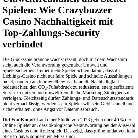
Spielen: Wie Crazybuzzer
Casino Nachhaltigkeit mit
Top‑Zahlungs‑Security
verbindet
Die Glücksspielbranche wächst rasant, doch mit dem Wachstum
steigt auch die Verantwortung gegenüber Umwelt und
Spielersicherheit. Immer mehr Spieler achten darauf, dass ihr
Lieblings‑Casino nicht nur faire Spiele und schnelle Auszahlungen
bietet, sondern auch umweltbewusst handelt. Nachhaltigkeit
bedeutet hier, den CO₂‑Fußabdruck zu reduzieren, energieeffiziente
Server zu nutzen und umweltfreundliche Marketing‑Strategien zu
verfolgen. Gleichzeitig dürfen Zahlungs‑ und Datenschutzstandards
nicht vernachlässigt werden – ein Spieler will sein Geld schnell und
sicher erhalten, ohne Angst vor Datenmissbrauch.
Did You Know?
Laut einer Studie von 2023 geben über 40 % der
Online‑Spieler an, dass ökologische Verantwortung bei der Auswahl
eines Casinos eine Rolle spielt. Das zeigt, dass grüne Initiativen kein
Nice‑to‑have, sondern ein Muss sind.