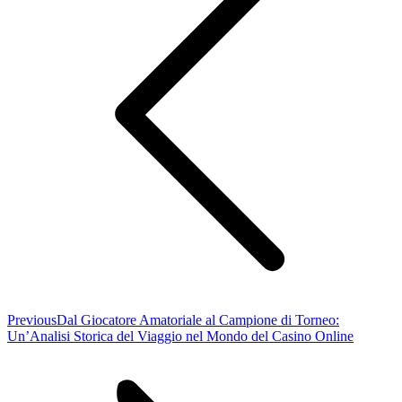
Previous
Previous
Dal Giocatore Amatoriale al Campione di Torneo:
post:
Un’Analisi Storica del Viaggio nel Mondo del Casino Online