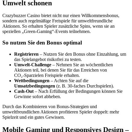
Umwelt schonen
Crazybuzzer Casino bietet nicht nur einen Willkommensbonus,
sondern auch regelmäßige Freispiele für umweltfreundliche
Aktionen. So erhalten Spieler zusätzliche Spins, wenn sie an
speziellen „Green‑Gaming“-Events teilnehmen.
So nutzen Sie den Bonus optimal
Registrieren
– Nutzen Sie den Bonus ohne Einzahlung, um
das Spielangebot risikofrei zu testen.
Umwelt‑Challenge
– Nehmen Sie an wöchentlichen
Aktionen teil, bei denen Sie für das Erreichen von
CO₂‑Sparzielen Freispiele erhalten.
Wettbedingungen
– Achten Sie auf die
Umsatzbedingungen
(z. B. 30‑faches Durchspielen).
Cash‑Out
– Nach Erfüllung der Bedingungen können Sie
Gewinne sofort abheben.
Durch das Kombinieren von Bonus‑Strategien und
umweltfreundlichen Aktionen profitieren Spieler doppelt: mehr
Spielzeit und ein gutes Gewissen.
Mobile Gaming und Responsives Design –