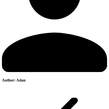
Author:
Adan
Post
navigation