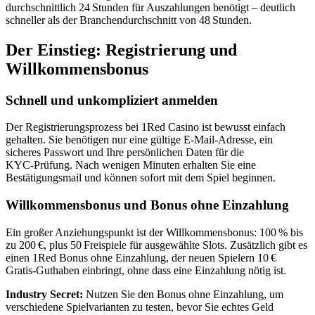
durchschnittlich 24 Stunden für Auszahlungen benötigt – deutlich
schneller als der Branchendurchschnitt von 48 Stunden.
Der Einstieg: Registrierung und
Willkommensbonus
Schnell und unkompliziert anmelden
Der Registrierungsprozess bei 1Red Casino ist bewusst einfach
gehalten. Sie benötigen nur eine gültige E‑Mail‑Adresse, ein
sicheres Passwort und Ihre persönlichen Daten für die
KYC‑Prüfung. Nach wenigen Minuten erhalten Sie eine
Bestätigungsmail und können sofort mit dem Spiel beginnen.
Willkommensbonus und Bonus ohne Einzahlung
Ein großer Anziehungspunkt ist der Willkommensbonus: 100 % bis
zu 200 €, plus 50 Freispiele für ausgewählte Slots. Zusätzlich gibt es
einen 1Red Bonus ohne Einzahlung, der neuen Spielern 10 €
Gratis‑Guthaben einbringt, ohne dass eine Einzahlung nötig ist.
Industry Secret:
Nutzen Sie den Bonus ohne Einzahlung, um
verschiedene Spielvarianten zu testen, bevor Sie echtes Geld