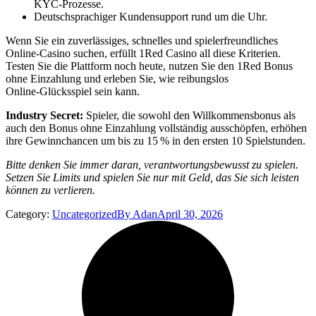
KYC‑Prozesse.
Deutschsprachiger Kundensupport rund um die Uhr.
Wenn Sie ein zuverlässiges, schnelles und spielerfreundliches
Online‑Casino suchen, erfüllt 1Red Casino all diese Kriterien.
Testen Sie die Plattform noch heute, nutzen Sie den 1Red Bonus
ohne Einzahlung und erleben Sie, wie reibungslos
Online‑Glücksspiel sein kann.
Industry Secret:
Spieler, die sowohl den Willkommensbonus als
auch den Bonus ohne Einzahlung vollständig ausschöpfen, erhöhen
ihre Gewinnchancen um bis zu 15 % in den ersten 10 Spielstunden.
Bitte denken Sie immer daran, verantwortungsbewusst zu spielen.
Setzen Sie Limits und spielen Sie nur mit Geld, das Sie sich leisten
können zu verlieren.
Category:
Uncategorized
By
Adan
April 30, 2026