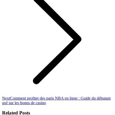
Next
Next
Comment profiter des paris NBA en ligne : Guide du débutant
post:
axé sur les bonus de casino
Related Posts