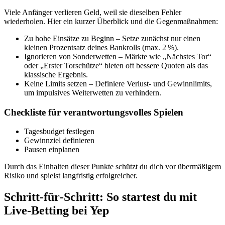
Viele Anfänger verlieren Geld, weil sie dieselben Fehler
wiederholen. Hier ein kurzer Überblick und die Gegenmaßnahmen:
Zu hohe Einsätze zu Beginn – Setze zunächst nur einen
kleinen Prozentsatz deines Bankrolls (max. 2 %).
Ignorieren von Sonderwetten – Märkte wie „Nächstes Tor“
oder „Erster Torschütze“ bieten oft bessere Quoten als das
klassische Ergebnis.
Keine Limits setzen – Definiere Verlust‑ und Gewinnlimits,
um impulsives Weiterwetten zu verhindern.
Checkliste für verantwortungsvolles Spielen
Tagesbudget festlegen
Gewinnziel definieren
Pausen einplanen
Durch das Einhalten dieser Punkte schützt du dich vor übermäßigem
Risiko und spielst langfristig erfolgreicher.
Schritt‑für‑Schritt: So startest du mit
Live‑Betting bei Yep