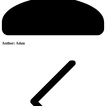
Author:
Adan
Post
navigation