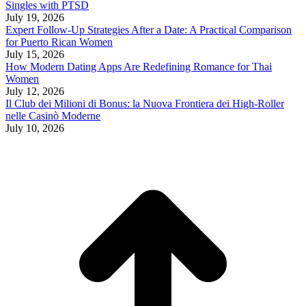
Singles with PTSD
July 19, 2026
Expert Follow‑Up Strategies After a Date: A Practical Comparison
for Puerto Rican Women
July 15, 2026
How Modern Dating Apps Are Redefining Romance for Thai
Women
July 12, 2026
Il Club dei Milioni di Bonus: la Nuova Frontiera dei High‑Roller
nelle Casinò Moderne
July 10, 2026
t
T