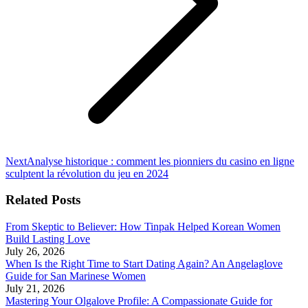
Next
Next
Analyse historique : comment les pionniers du casino en ligne
post:
sculptent la révolution du jeu en 2024
Related Posts
From Skeptic to Believer: How Tinpak Helped Korean Women
Build Lasting Love
July 26, 2026
When Is the Right Time to Start Dating Again? An Angelaglove
Guide for San Marinese Women
July 21, 2026
Mastering Your Olgalove Profile: A Compassionate Guide for