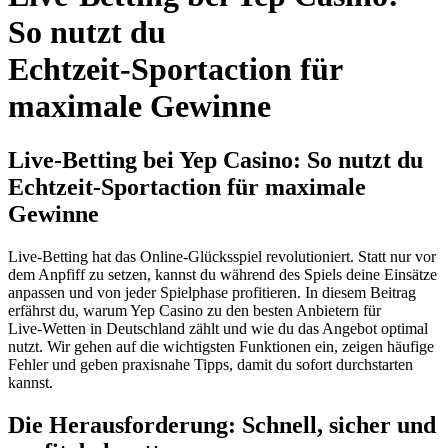
So nutzt du
Echtzeit‑Sportaction für
maximale Gewinne
Live‑Betting bei Yep Casino: So nutzt du
Echtzeit‑Sportaction für maximale
Gewinne
Live‑Betting hat das Online‑Glücksspiel revolutioniert. Statt nur vor
dem Anpfiff zu setzen, kannst du während des Spiels deine Einsätze
anpassen und von jeder Spielphase profitieren. In diesem Beitrag
erfährst du, warum Yep Casino zu den besten Anbietern für
Live‑Wetten in Deutschland zählt und wie du das Angebot optimal
nutzt. Wir gehen auf die wichtigsten Funktionen ein, zeigen häufige
Fehler und geben praxisnahe Tipps, damit du sofort durchstarten
kannst.
Die Herausforderung: Schnell, sicher und