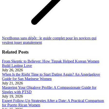
Next
Next
Bonus sans dépôt : le guide complet pour les novices qui
post:
veulent jouer gratuitement
Related Posts
From Skeptic to Believer: How Tinpak Helped Korean Women
Build Lasting Love
July 26, 2026
When Is the Right Time to Start Dating Again? An Angelaglove
Guide for San Marinese Women
July 21, 2026
Mastering Your Olgalove Profile: A Compassionate Guide for
Singles with PTSD
July 19, 2026
Expert Follow‑Up Strategies After a Date: A Practical Comparison
for Puerto Rican Women