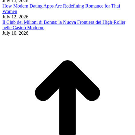
July 15, 2026
How Modern Dating Apps Are Redefining Romance for Thai
Women
July 12, 2026
Il Club dei Milioni di Bonus: la Nuova Frontiera dei High‑Roller
nelle Casinò Moderne
July 10, 2026
t
T