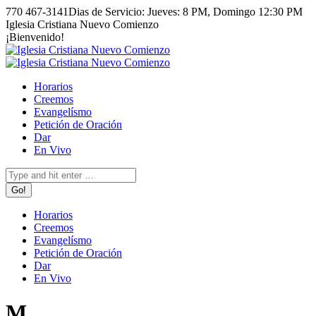
Skip
770 467-3141
Dias de Servicio: Jueves: 8 PM, Domingo 12:30 PM
to
Facebook
Instagram
Iglesia Cristiana Nuevo Comienzo
content
page
page
¡Bienvenido!
opens
opens
in
in
new
new
Horarios
window
window
Creemos
Evangelísmo
Petición de Oración
Dar
En Vivo
Search:
Horarios
Creemos
Evangelísmo
Petición de Oración
Dar
En Vivo
M