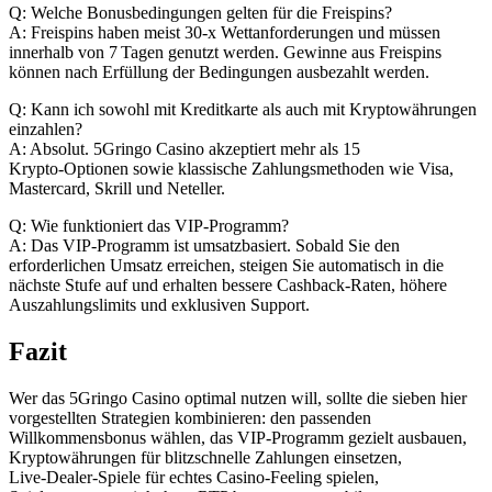
Q: Welche Bonusbedingungen gelten für die Freispins?
A: Freispins haben meist 30‑x Wettanforderungen und müssen
innerhalb von 7 Tagen genutzt werden. Gewinne aus Freispins
können nach Erfüllung der Bedingungen ausbezahlt werden.
Q: Kann ich sowohl mit Kreditkarte als auch mit Kryptowährungen
einzahlen?
A: Absolut. 5Gringo Casino akzeptiert mehr als 15
Krypto‑Optionen sowie klassische Zahlungsmethoden wie Visa,
Mastercard, Skrill und Neteller.
Q: Wie funktioniert das VIP‑Programm?
A: Das VIP‑Programm ist umsatzbasiert. Sobald Sie den
erforderlichen Umsatz erreichen, steigen Sie automatisch in die
nächste Stufe auf und erhalten bessere Cashback‑Raten, höhere
Auszahlungslimits und exklusiven Support.
Fazit
Wer das 5Gringo Casino optimal nutzen will, sollte die sieben hier
vorgestellten Strategien kombinieren: den passenden
Willkommensbonus wählen, das VIP‑Programm gezielt ausbauen,
Kryptowährungen für blitzschnelle Zahlungen einsetzen,
Live‑Dealer‑Spiele für echtes Casino‑Feeling spielen,