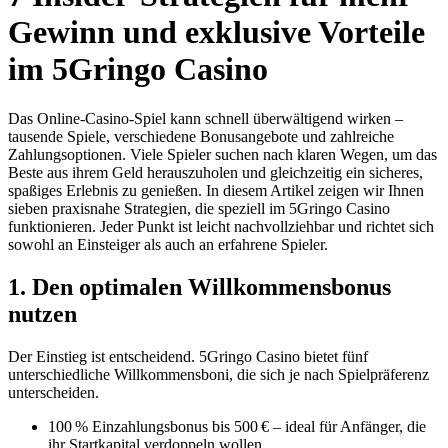
Gewinn und exklusive Vorteile
im 5Gringo Casino
Das Online‑Casino‑Spiel kann schnell überwältigend wirken –
tausende Spiele, verschiedene Bonusangebote und zahlreiche
Zahlungsoptionen. Viele Spieler suchen nach klaren Wegen, um das
Beste aus ihrem Geld herauszuholen und gleichzeitig ein sicheres,
spaßiges Erlebnis zu genießen. In diesem Artikel zeigen wir Ihnen
sieben praxisnahe Strategien, die speziell im 5Gringo Casino
funktionieren. Jeder Punkt ist leicht nachvollziehbar und richtet sich
sowohl an Einsteiger als auch an erfahrene Spieler.
1. Den optimalen Willkommensbonus
nutzen
Der Einstieg ist entscheidend. 5Gringo Casino bietet fünf
unterschiedliche Willkommensboni, die sich je nach Spielpräferenz
unterscheiden.
100 % Einzahlungsbonus bis 500 € – ideal für Anfänger, die
ihr Startkapital verdoppeln wollen.