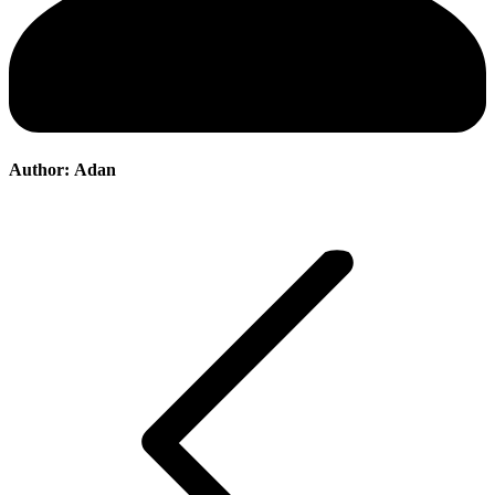
Author:
Adan
Post
navigation