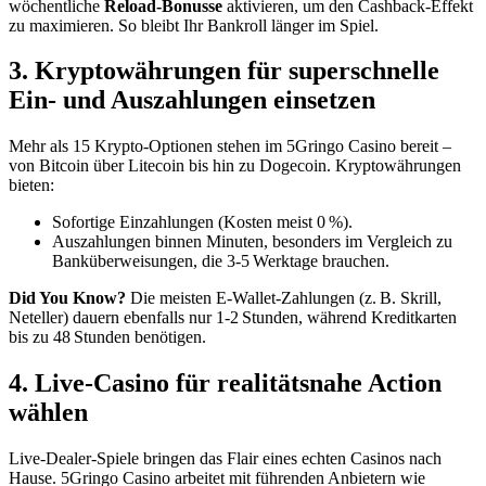
wöchentliche
Reload‑Bonusse
aktivieren, um den Cashback‑Effekt
zu maximieren. So bleibt Ihr Bankroll länger im Spiel.
3. Kryptowährungen für superschnelle
Ein- und Auszahlungen einsetzen
Mehr als 15 Krypto‑Optionen stehen im 5Gringo Casino bereit –
von Bitcoin über Litecoin bis hin zu Dogecoin. Kryptowährungen
bieten:
Sofortige Einzahlungen (Kosten meist 0 %).
Auszahlungen binnen Minuten, besonders im Vergleich zu
Banküberweisungen, die 3‑5 Werktage brauchen.
Did You Know?
Die meisten E‑Wallet‑Zahlungen (z. B. Skrill,
Neteller) dauern ebenfalls nur 1‑2 Stunden, während Kreditkarten
bis zu 48 Stunden benötigen.
4. Live‑Casino für realitätsnahe Action
wählen
Live‑Dealer‑Spiele bringen das Flair eines echten Casinos nach
Hause. 5Gringo Casino arbeitet mit führenden Anbietern wie