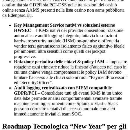
conformità sia GDPR sia PCI‑DSS nelle transazioni dei casinò
online senza AAMS presenti nella lista casino non aams pubblicata
da Edenparc.Eu.
Key Management Service nativi vs soluzioni esterne
HWSEC
– I KMS nativi dei provider consentono rotazione
automatica e audit logging integrato; tuttavia le soluzioni
hardware security module (HSM) on‑premise o offerte da
vendor terzi garantiscono isolamento fisico aggiuntivo ideale
per ambienti ultra sensibili come quelli dei jackpot
progressive.
Rotazione periodica delle chiavi & policy IAM
– Impostare
rotazione ogni trimestre riduce la finestra d’attacco nel caso in
cui una chiave venga compromessa; le policy IAM devono
limitare l’accesso alle chiavi solo ai ruoli “PaymentProcessor”
ed “SecurityOfficer”.
Audit logging centralizzato con SIEM compatibile
GDPR/PCI
– Consolidare tutti gli eventi KMS in un unico
data lake permette analisi comportamentali avanzate tramite
machine learning; strumenti come Splunk o Elastic Stack
possono correlare tentativi di accesso anomalo con alert
immediatamente inviati al team SOC.
Roadmap Tecnologica “New Year” per gli