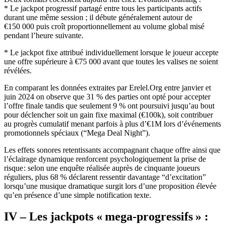
* Le jackpot progressif partagé entre tous les participants actifs
durant une même session ; il débute généralement autour de
€150 000 puis croît proportionnellement au volume global misé
pendant l’heure suivante.
* Le jackpot fixe attribué individuellement lorsque le joueur accepte
une offre supérieure à €75 000 avant que toutes les valises ne soient
révélées.
En comparant les données extraites par Erele​l.Org entre janvier et
juin 2024 on observe que 31 % des parties ont opté pour accepter
l’offre finale tandis que seulement 9 % ont poursuivi jusqu’au bout
pour déclencher soit un gain fixe maximal (€100k), soit contribuer
au progrès cumulatif menant parfois à plus d’€1M lors d’événements
promotionnels spéciaux (“Mega Deal Night”).
Les effets sonores retentissants accompagnant chaque offre ainsi que
l’éclairage dynamique renforcent psychologiquement la prise de
risque : selon une enquête réalisée auprès de cinquante joueurs
réguliers, plus 68 % déclarent ressentir davantage “d’excitation”
lorsqu’une musique dramatique surgit lors d’une proposition élevée
qu’en présence d’une simple notification texte.
IV – Les jackpots « mega‑progressifs » :