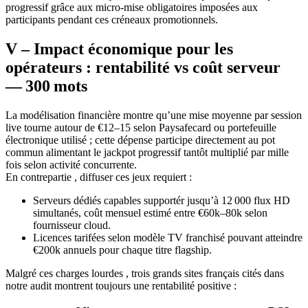
progressif grâce aux micro‑mise obligatoires imposées aux
participants pendant ces créneaux promotionnels.
V – Impact économique pour les
opérateurs : rentabilité vs coût serveur
— 300 mots
La modélisation financière montre qu’une mise moyenne par session
live tourne autour de €12–15 selon Paysafecard ou portefeuille
électronique utilisé ; cette dépense participe directement au pot
commun alimentant le jackpot progres­sif tantôt multiplié par mille
fois selon activité concurrente.​
En contrepartie , diffuser ces jeux requiert :
Serveurs dédiés capables supportér jusqu’à 12 000 flux HD
simultanés, coût mensuel estimé entre €60k–80k selon
fournisseur cloud.
Licences tarifées selon modèle TV franchisé pouvant atteindre
€200k annuels pour chaque titre flagship.
Malgré ces charges lourdes , trois grands sites français cités dans
notre audit montrent toujours une rentabilité positive :