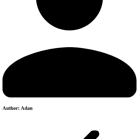
Author:
Adan
Post
navigation