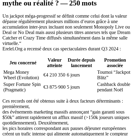
mythe ou réalité ? — 250 mots
Un jackpot méga‑progressif se définit comme celui dont la valeur
dépasse régulièrement plusieurs millions d’euros grâce à une
accumulation inter‑jeux incluant non seulement Monopoly Live ou
Deal or No Deal mais aussi plusieurs titres annexes tels que Dream
Catcher et Crazy Time diffusés simultanément dans la même salle
virtuelle.“
Erele​l.Org a recensé deux cas spectaculaires durant Q3 2024 :
Valeur
Durée depuis
Promotion
Jeu concerné
atteinte
lancement
associée
Mega Money
Tournoi “Jackpot
€4 210 350
6 jours
Wheel (Evolution)
Blitz”
Super Fortune Spin
Cashback double
€3 875·900
5 jours
(Pragmatic)
pendant Noël
Ces records ont été obtenus suite à deux facteurs déterminants :
premièrement,
des événements marketing massifs annonçant “gain garanti sous
$50k” attirent rapidement un afflux massif (>150k joueurs uniques
quotidiennement). Deuxièmement,
les pics horaires correspondant aux pauses déjeuner européennes
créent un trafic intense qui alimente automatiquement le compteur