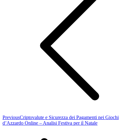
Previous
Previous
Criptovalute e Sicurezza dei Pagamenti nei Giochi
post:
d’Azzardo Online – Analisi Festiva per il Natale