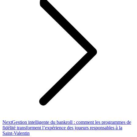
Next
Next
Gestion intelligente du bankroll : comment les programmes de
post:
fidélité transforment l’expérience des joueurs responsables à la
Saint‑Valentin