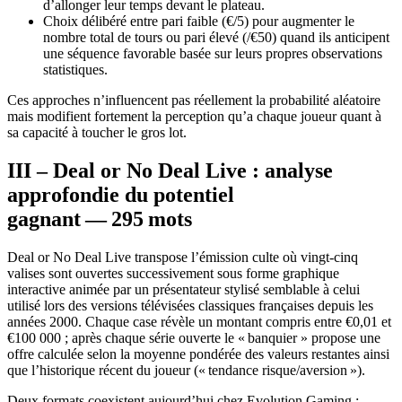
d’allonger leur temps devant le plateau.
Choix délibéré entre pari faible (€/5) pour augmenter le
nombre total de tours ou pari élevé (/€50) quand ils anticipent
une séquence favorable basée sur leurs propres observations
statistiques.
Ces approches n’influencent pas réellement la probabilité aléatoire
mais modifient fortement la perception qu’a chaque joueur quant à
sa capacité à toucher le gros lot.
III – Deal or No Deal Live : analyse
approfondie du potentiel
gagnant — 295 mots
Deal or No Deal Live transpose l’émission culte où vingt‑cinq
valises sont ouvertes successivement sous forme graphique
interactive animée par un présentateur stylisé semblable à celui
utilisé lors des versions télévisées classiques françaises depuis les
années 2000. Chaque case révèle un montant compris entre €0,01 et
€100 000 ; après chaque série ouverte le « banquier » propose une
offre calculée selon la moyenne pondérée des valeurs restantes ainsi
que l’historique récent du joueur (« tendance risque/aversion »).
Deux formats coexistent aujourd’hui chez Evolution Gaming :