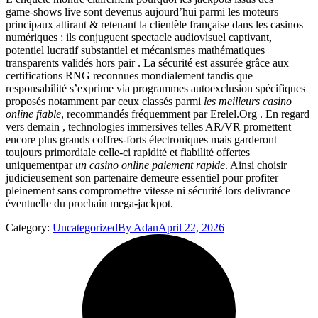
game‑shows live sont devenus aujourd’hui parmi les moteurs
principaux attirant & retenant la clientèle française dans les casinos
numériques : ils conjuguent spectacle audiovisuel captivant,
potentiel lucratif substantiel et mécanismes mathématiques
transparents validés hors pair . La sécurité est assurée grâce aux
certifications RNG reconnues mondialement tandis que
responsabilité s’exprime via programmes auto­exclusion spécifiques
proposés notamment par ceux classés parmi
les meilleurs casino
online fiable
, recommandés fréquemment par Erele​l.Org . En regard
vers demain , technologies immersives telles AR/VR promettent
encore plus grands coffres-forts électroniques mais garderont
toujours primordiale celle-ci rapidité ­et fiabilité offertes
uniquementpar
un casino online paiement rapide
. Ainsi choisir
judicieusement son partenaire demeure essentiel pour profiter
pleinement sans compromettre vitesse ni sécurité lors delivrance
éventuelle du prochain mega-jackpot.
Category:
Uncategorized
By
Adan
April 22, 2026