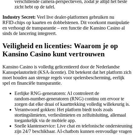
verschillende camera‑perspectieven, zodat je altijd het beste
zicht hebt op de tafel.
Industry Secret:
Veel live dealer‑platformen gebruiken nu
RFID‑chips op kaarten en dobbelstenen. Dit voorkomt manipulatie
en verhoogt de transparantie – een functie die Kansino Casino al
sinds de lancering integreert.
Veiligheid en licenties: Waarom je op
Kansino Casino kunt vertrouwen
Kansino Casino is volledig gelicentieerd door de Nederlandse
Kansspelautoriteit (KSA‑licentie). Dit betekent dat het platform zich
moet houden aan strenge regels voor spelersbescherming, eerlijk
spel en financiële transparantie.
Eerlijke RNG‑generatoren: AI controleert de
random‑number‑generatoren (RNG) continu om ervoor te
zorgen dat elke draai of kaarttrekking volledig willekeurig is.
Verantwoord gokken: Het platform biedt tools zoals
stortingslimieten, verlieslimieten en zelfuitsluiting, allemaal
toegankelijk via de mobiele app.
Snelle klantenservice: Live chat en telefonische ondersteuning
zijn 24/7 beschikbaar. AI‑chatbots kunnen eenvoudige vragen