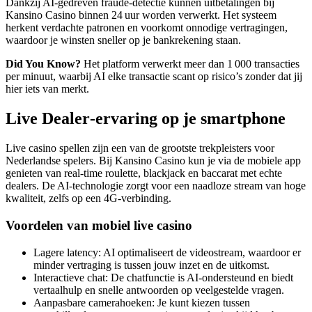
Dankzij AI‑gedreven fraude‑detectie kunnen uitbetalingen bij
Kansino Casino binnen 24 uur worden verwerkt. Het systeem
herkent verdachte patronen en voorkomt onnodige vertragingen,
waardoor je winsten sneller op je bankrekening staan.
Did You Know?
Het platform verwerkt meer dan 1 000 transacties
per minuut, waarbij AI elke transactie scant op risico’s zonder dat jij
hier iets van merkt.
Live Dealer‑ervaring op je smartphone
Live casino spellen zijn een van de grootste trekpleisters voor
Nederlandse spelers. Bij Kansino Casino kun je via de mobiele app
genieten van real‑time roulette, blackjack en baccarat met echte
dealers. De AI‑technologie zorgt voor een naadloze stream van hoge
kwaliteit, zelfs op een 4G‑verbinding.
Voordelen van mobiel live casino
Lagere latency: AI optimaliseert de videostream, waardoor er
minder vertraging is tussen jouw inzet en de uitkomst.
Interactieve chat: De chatfunctie is AI‑ondersteund en biedt
vertaalhulp en snelle antwoorden op veelgestelde vragen.
Aanpasbare camerahoeken: Je kunt kiezen tussen