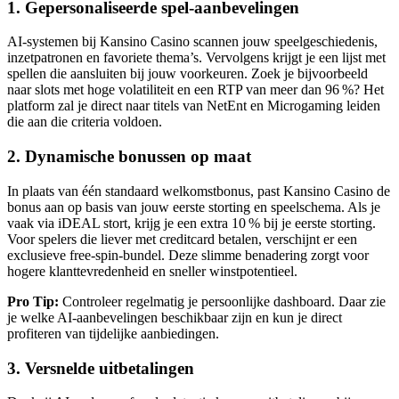
1. Gepersonaliseerde spel‑aanbevelingen
AI‑systemen bij Kansino Casino scannen jouw speelgeschiedenis,
inzetpatronen en favoriete thema’s. Vervolgens krijgt je een lijst met
spellen die aansluiten bij jouw voorkeuren. Zoek je bijvoorbeeld
naar slots met hoge volatiliteit en een RTP van meer dan 96 %? Het
platform zal je direct naar titels van NetEnt en Microgaming leiden
die aan die criteria voldoen.
2. Dynamische bonussen op maat
In plaats van één standaard welkomstbonus, past Kansino Casino de
bonus aan op basis van jouw eerste storting en speelschema. Als je
vaak via iDEAL stort, krijg je een extra 10 % bij je eerste storting.
Voor spelers die liever met creditcard betalen, verschijnt er een
exclusieve free‑spin‑bundel. Deze slimme benadering zorgt voor
hogere klanttevredenheid en sneller winstpotentieel.
Pro Tip:
Controleer regelmatig je persoonlijke dashboard. Daar zie
je welke AI‑aanbevelingen beschikbaar zijn en kun je direct
profiteren van tijdelijke aanbiedingen.
3. Versnelde uitbetalingen