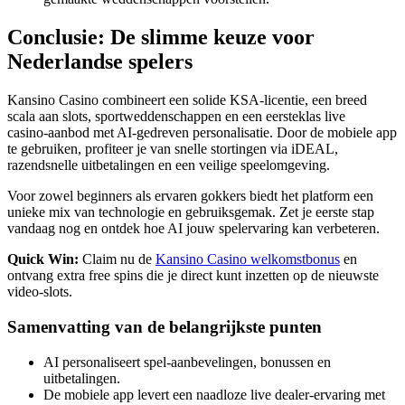
Conclusie: De slimme keuze voor
Nederlandse spelers
Kansino Casino combineert een solide KSA‑licentie, een breed
scala aan slots, sportweddenschappen en een eersteklas live
casino‑aanbod met AI‑gedreven personalisatie. Door de mobiele app
te gebruiken, profiteer je van snelle stortingen via iDEAL,
razendsnelle uitbetalingen en een veilige speelomgeving.
Voor zowel beginners als ervaren gokkers biedt het platform een
unieke mix van technologie en gebruiksgemak. Zet je eerste stap
vandaag nog en ontdek hoe AI jouw spelervaring kan verbeteren.
Quick Win:
Claim nu de
Kansino Casino welkomstbonus
en
ontvang extra free spins die je direct kunt inzetten op de nieuwste
video‑slots.
Samenvatting van de belangrijkste punten
AI personaliseert spel‑aanbevelingen, bonussen en
uitbetalingen.
De mobiele app levert een naadloze live dealer‑ervaring met