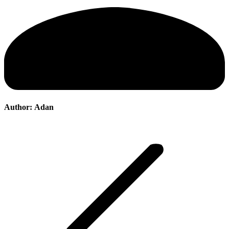
Author:
Adan
Post
navigation