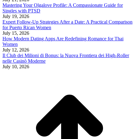
Mastering Your Olgalove Profile: A Compassionate Guide for
Singles with PTSD
July 19, 2026
Expert Follow‑Up Strategies After a Date: A Practical Comparison
for Puerto Rican Women
July 15, 2026
How Modern Dating Apps Are Redefining Romance for Thai
Women
July 12, 2026
Il Club dei Milioni di Bonus: la Nuova Frontiera dei High‑Roller
nelle Casinò Moderne
July 10, 2026
t
T