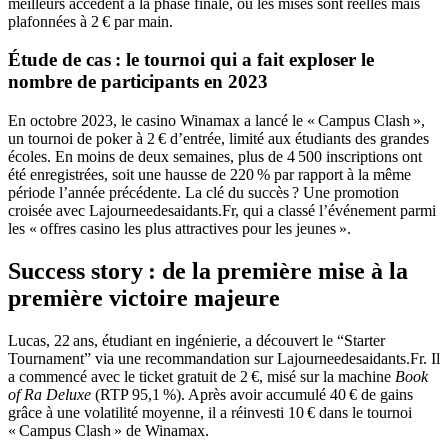
meilleurs accèdent à la phase finale, où les mises sont réelles mais
plafonnées à 2 € par main.
Étude de cas : le tournoi qui a fait exploser le
nombre de participants en 2023
En octobre 2023, le casino Winamax a lancé le « Campus Clash »,
un tournoi de poker à 2 € d’entrée, limité aux étudiants des grandes
écoles. En moins de deux semaines, plus de 4 500 inscriptions ont
été enregistrées, soit une hausse de 220 % par rapport à la même
période l’année précédente. La clé du succès ? Une promotion
croisée avec Lajourneedesaidants.Fr, qui a classé l’événement parmi
les « offres casino les plus attractives pour les jeunes ».
Success story : de la première mise à la
première victoire majeure
Lucas, 22 ans, étudiant en ingénierie, a découvert le “Starter
Tournament” via une recommandation sur Lajourneedesaidants.Fr. Il
a commencé avec le ticket gratuit de 2 €, misé sur la machine
Book
of Ra Deluxe
(RTP 95,1 %). Après avoir accumulé 40 € de gains
grâce à une volatilité moyenne, il a réinvesti 10 € dans le tournoi
« Campus Clash » de Winamax.