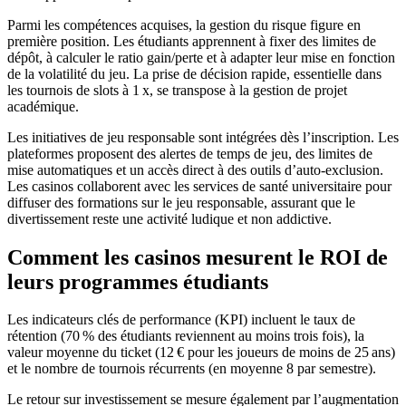
Parmi les compétences acquises, la gestion du risque figure en
première position. Les étudiants apprennent à fixer des limites de
dépôt, à calculer le ratio gain/perte et à adapter leur mise en fonction
de la volatilité du jeu. La prise de décision rapide, essentielle dans
les tournois de slots à 1 x, se transpose à la gestion de projet
académique.
Les initiatives de jeu responsable sont intégrées dès l’inscription. Les
plateformes proposent des alertes de temps de jeu, des limites de
mise automatiques et un accès direct à des outils d’auto‑exclusion.
Les casinos collaborent avec les services de santé universitaire pour
diffuser des formations sur le jeu responsable, assurant que le
divertissement reste une activité ludique et non addictive.
Comment les casinos mesurent le ROI de
leurs programmes étudiants
Les indicateurs clés de performance (KPI) incluent le taux de
rétention (70 % des étudiants reviennent au moins trois fois), la
valeur moyenne du ticket (12 € pour les joueurs de moins de 25 ans)
et le nombre de tournois récurrents (en moyenne 8 par semestre).
Le retour sur investissement se mesure également par l’augmentation