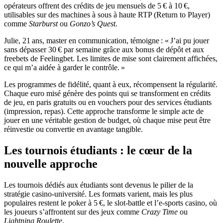
opérateurs offrent des crédits de jeu mensuels de 5 € à 10 €,
utilisables sur des machines à sous à haute RTP (Return to Player)
comme
Starburst
ou
Gonzo’s Quest
.
Julie, 21 ans, master en communication, témoigne : « J’ai pu jouer
sans dépasser 30 € par semaine grâce aux bonus de dépôt et aux
freebets de Feelingbet. Les limites de mise sont clairement affichées,
ce qui m’a aidée à garder le contrôle. »
Les programmes de fidélité, quant à eux, récompensent la régularité.
Chaque euro misé génère des points qui se transforment en crédits
de jeu, en paris gratuits ou en vouchers pour des services étudiants
(impression, repas). Cette approche transforme le simple acte de
jouer en une véritable gestion de budget, où chaque mise peut être
réinvestie ou convertie en avantage tangible.
Les tournois étudiants : le cœur de la
nouvelle approche
Les tournois dédiés aux étudiants sont devenus le pilier de la
stratégie casino‑université. Les formats varient, mais les plus
populaires restent le poker à 5 €, le slot‑battle et l’e‑sports casino, où
les joueurs s’affrontent sur des jeux comme
Crazy Time
ou
Lightning Roulette
.