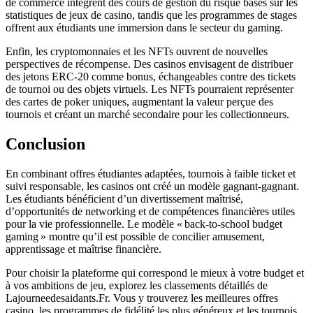
de commerce intègrent des cours de gestion du risque basés sur les
statistiques de jeux de casino, tandis que les programmes de stages
offrent aux étudiants une immersion dans le secteur du gaming.
Enfin, les cryptomonnaies et les NFTs ouvrent de nouvelles
perspectives de récompense. Des casinos envisagent de distribuer
des jetons ERC‑20 comme bonus, échangeables contre des tickets
de tournoi ou des objets virtuels. Les NFTs pourraient représenter
des cartes de poker uniques, augmentant la valeur perçue des
tournois et créant un marché secondaire pour les collectionneurs.
Conclusion
En combinant offres étudiantes adaptées, tournois à faible ticket et
suivi responsable, les casinos ont créé un modèle gagnant‑gagnant.
Les étudiants bénéficient d’un divertissement maîtrisé,
d’opportunités de networking et de compétences financières utiles
pour la vie professionnelle. Le modèle « back‑to‑school budget
gaming » montre qu’il est possible de concilier amusement,
apprentissage et maîtrise financière.
Pour choisir la plateforme qui correspond le mieux à votre budget et
à vos ambitions de jeu, explorez les classements détaillés de
Lajourneedesaidants.Fr. Vous y trouverez les meilleures offres
casino, les programmes de fidélité les plus généreux et les tournois