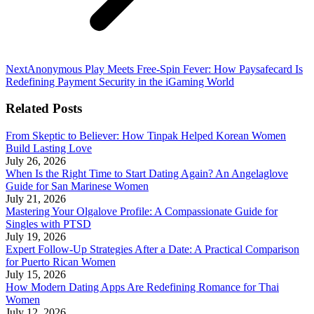
Next
Next
Anonymous Play Meets Free‑Spin Fever: How Paysafecard Is
post:
Redefining Payment Security in the iGaming World
Related Posts
From Skeptic to Believer: How Tinpak Helped Korean Women
Build Lasting Love
July 26, 2026
When Is the Right Time to Start Dating Again? An Angelaglove
Guide for San Marinese Women
July 21, 2026
Mastering Your Olgalove Profile: A Compassionate Guide for
Singles with PTSD
July 19, 2026
Expert Follow‑Up Strategies After a Date: A Practical Comparison
for Puerto Rican Women
July 15, 2026
How Modern Dating Apps Are Redefining Romance for Thai
Women
July 12, 2026