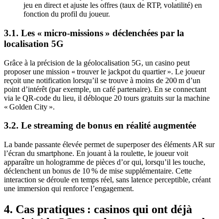
jeu en direct et ajuste les offres (taux de RTP, volatilité) en
fonction du profil du joueur.
3.1. Les « micro‑missions » déclenchées par la
localisation 5G
Grâce à la précision de la géolocalisation 5G, un casino peut
proposer une mission « trouver le jackpot du quartier ». Le joueur
reçoit une notification lorsqu’il se trouve à moins de 200 m d’un
point d’intérêt (par exemple, un café partenaire). En se connectant
via le QR‑code du lieu, il débloque 20 tours gratuits sur la machine
« Golden City ».
3.2. Le streaming de bonus en réalité augmentée
La bande passante élevée permet de superposer des éléments AR sur
l’écran du smartphone. En jouant à la roulette, le joueur voit
apparaître un hologramme de pièces d’or qui, lorsqu’il les touche,
déclenchent un bonus de 10 % de mise supplémentaire. Cette
interaction se déroule en temps réel, sans latence perceptible, créant
une immersion qui renforce l’engagement.
4. Cas pratiques : casinos qui ont déjà