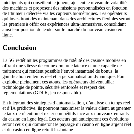
intelligents qui conseillent le joueur, ajustent le niveau de volatilité
des machines et proposent des missions personnalisées en fonction
de l’humeur détectée via les capteurs biométriques. Les opérateurs
qui investiront dès maintenant dans des architectures flexibles seront
les premiers à offrir ces expériences ultra‑immersives, consolidant
ainsi leur position de leader sur le marché du nouveau casino en
ligne.
Conclusion
La 5G redéfinit les programmes de fidélité des casinos mobiles en
offrant une vitesse de connexion, une latence et une capacité de
traitement qui rendent possible l’envoi instantané de bonus, la
gamification en temps réel et la personnalisation dynamique. Pour
exploiter pleinement ces atouts, les opérateurs doivent allier
technologie de pointe, sécurité renforcée et respect des
réglementations (GDPR, jeu responsable).
En intégrant des stratégies d’automatisation, d’analyse en temps réel
et d’IA prédictive, ils pourront maximiser la valeur client, augmenter
le taux de rétention et rester compétitifs face aux nouveaux entrants
du casino en ligne légal. Les acteurs qui anticiperont ces évolutions
seront ceux qui domineront le paysage du casino en ligne argent réel
et du casino en ligne retrait instantané.