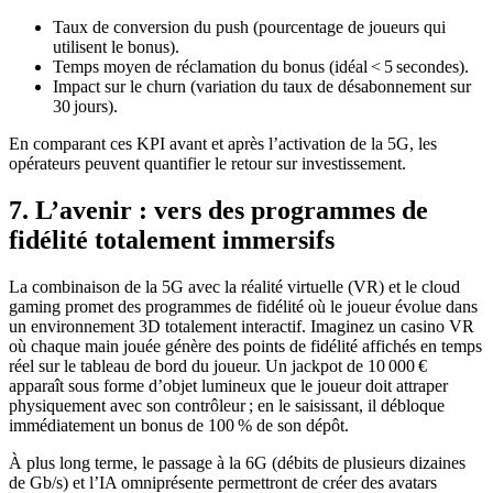
Taux de conversion du push (pourcentage de joueurs qui
utilisent le bonus).
Temps moyen de réclamation du bonus (idéal < 5 secondes).
Impact sur le churn (variation du taux de désabonnement sur
30 jours).
En comparant ces KPI avant et après l’activation de la 5G, les
opérateurs peuvent quantifier le retour sur investissement.
7. L’avenir : vers des programmes de
fidélité totalement immersifs
La combinaison de la 5G avec la réalité virtuelle (VR) et le cloud
gaming promet des programmes de fidélité où le joueur évolue dans
un environnement 3D totalement interactif. Imaginez un casino VR
où chaque main jouée génère des points de fidélité affichés en temps
réel sur le tableau de bord du joueur. Un jackpot de 10 000 €
apparaît sous forme d’objet lumineux que le joueur doit attraper
physiquement avec son contrôleur ; en le saisissant, il débloque
immédiatement un bonus de 100 % de son dépôt.
À plus long terme, le passage à la 6G (débits de plusieurs dizaines
de Gb/s) et l’IA omniprésente permettront de créer des avatars