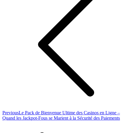
Previous
Previous
Le Pack de Bienvenue Ultime des Casinos en Ligne –
post:
Quand les Jackpot‑Fous se Marient à la Sécurité des Paiements