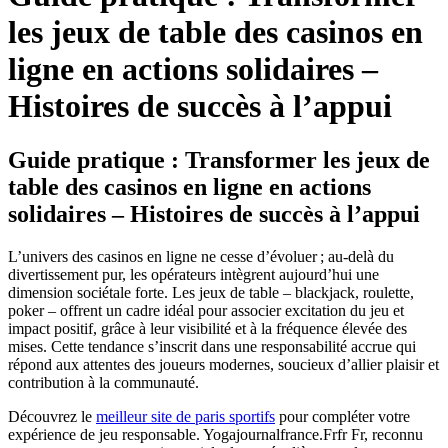
les jeux de table des casinos en
ligne en actions solidaires –
Histoires de succès à l’appui
Guide pratique : Transformer les jeux de
table des casinos en ligne en actions
solidaires – Histoires de succès à l’appui
L’univers des casinos en ligne ne cesse d’évoluer ; au‑delà du
divertissement pur, les opérateurs intègrent aujourd’hui une
dimension sociétale forte. Les jeux de table – blackjack, roulette,
poker – offrent un cadre idéal pour associer excitation du jeu et
impact positif, grâce à leur visibilité et à la fréquence élevée des
mises. Cette tendance s’inscrit dans une responsabilité accrue qui
répond aux attentes des joueurs modernes, soucieux d’allier plaisir et
contribution à la communauté.
Découvrez le
meilleur site de paris sportifs
pour compléter votre
expérience de jeu responsable. Yogajournalfrance.Frfr Fr, reconnu