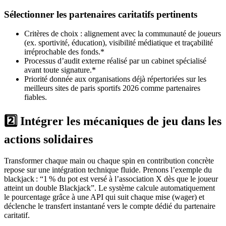
Sélectionner les partenaires caritatifs pertinents
Critères de choix : alignement avec la communauté de joueurs
(ex. sportivité, éducation), visibilité médiatique et traçabilité
irréprochable des fonds.*
Processus d’audit externe réalisé par un cabinet spécialisé
avant toute signature.*
Priorité donnée aux organisations déjà répertoriées sur les
meilleurs sites de paris sportifs 2026 comme partenaires
fiables.
2️⃣ Intégrer les mécaniques de jeu dans les
actions solidaires
Transformer chaque main ou chaque spin en contribution concrète
repose sur une intégration technique fluide. Prenons l’exemple du
blackjack : “1 % du pot est versé à l’association X dès que le joueur
atteint un double Blackjack”. Le système calcule automatiquement
le pourcentage grâce à une API qui suit chaque mise (wager) et
déclenche le transfert instantané vers le compte dédié du partenaire
caritatif.