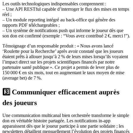
Les outils technologiques indispensables comprennent :
– Une API RESTful capable d’interroger le flux des mises en temps
réel ;
– Un module reporting intégré au back‑office qui génère des
rapports PDF téléchargeables ;
– Un système de notifications push qui informe le joueur dès que
son don est confirmé (exemple : “Vous avez contribué 2 €, merci !”).
Témoignage d’un responsable produit : « Nous avons lancé
‘Roulette pour la Recherche’ après avoir constaté que les joueurs
étaient prêts à allouer jusqu’à 2 % de leurs mises lorsqu’ils voyaient
l’impact direct sur les projets scientifiques financés par notre
partenaire santé publique ». Ce projet a permis de lever plus de
150 000 € en six mois, tout en augmentant le taux moyen de mise
(average bet) de 7 %.
3️⃣ Communiquer efficacement auprès
des joueurs
Une communication multicanal bien orchestrée transforme le simple
don en véritable histoire partagée. Les notifications in‑app
apparaissent dès que le joueur participe à une partie solidaire ; les
newsletters détaillent mensuellement l’évolution des projets financés