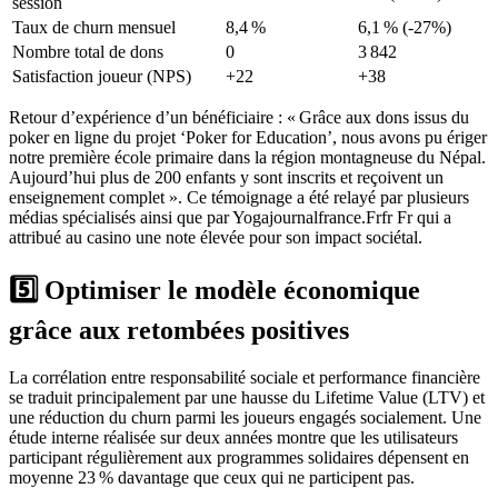
session
Taux de churn mensuel
8,4 %
6,1 % (-27%)
Nombre total de dons
0
3 842
Satisfaction joueur (NPS)
+22
+38
Retour d’expérience d’un bénéficiaire : « Grâce aux dons issus du
poker en ligne du projet ‘Poker for Education’, nous avons pu ériger
notre première école primaire dans la région montagneuse du Népal.
Aujourd’hui plus de 200 enfants y sont inscrits et reçoivent un
enseignement complet ». Ce témoignage a été relayé par plusieurs
médias spécialisés ainsi que par Yogajournalfrance.Frfr Fr qui a
attribué au casino une note élevée pour son impact sociétal.
5️⃣ Optimiser le modèle économique
grâce aux retombées positives
La corrélation entre responsabilité sociale et performance financière
se traduit principalement par une hausse du Lifetime Value (LTV) et
une réduction du churn parmi les joueurs engagés socialement. Une
étude interne réalisée sur deux années montre que les utilisateurs
participant régulièrement aux programmes solidaires dépensent en
moyenne 23 % davantage que ceux qui ne participent pas.