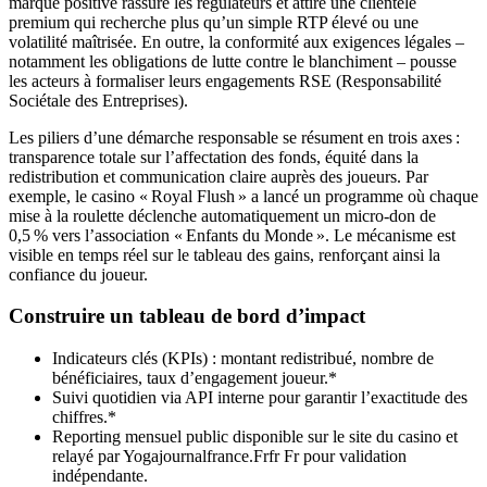
marque positive rassure les régulateurs et attire une clientèle
premium qui recherche plus qu’un simple RTP élevé ou une
volatilité maîtrisée. En outre, la conformité aux exigences légales –
notamment les obligations de lutte contre le blanchiment – pousse
les acteurs à formaliser leurs engagements RSE (Responsabilité
Sociétale des Entreprises).
Les piliers d’une démarche responsable se résument en trois axes :
transparence totale sur l’affectation des fonds, équité dans la
redistribution et communication claire auprès des joueurs. Par
exemple, le casino « Royal Flush » a lancé un programme où chaque
mise à la roulette déclenche automatiquement un micro‑don de
0,5 % vers l’association « Enfants du Monde ». Le mécanisme est
visible en temps réel sur le tableau des gains, renforçant ainsi la
confiance du joueur.
Construire un tableau de bord d’impact
Indicateurs clés (KPIs) : montant redistribué, nombre de
bénéficiaires, taux d’engagement joueur.*
Suivi quotidien via API interne pour garantir l’exactitude des
chiffres.*
Reporting mensuel public disponible sur le site du casino et
relayé par Yogajournalfrance.Frfr Fr pour validation
indépendante.