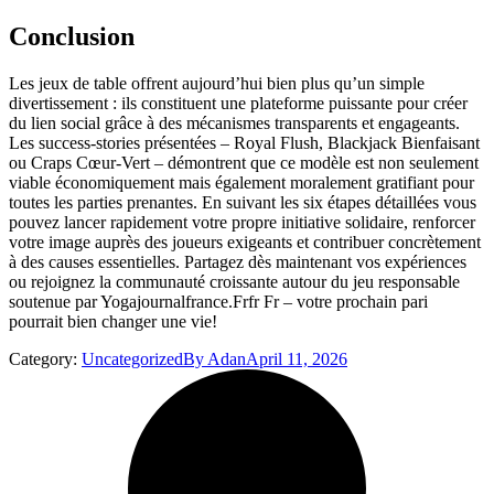
Conclusion
Les jeux de table offrent aujourd’hui bien plus qu’un simple
divertissement : ils constituent une plateforme puissante pour créer
du lien social grâce à des mécanismes transparents et engageants.
Les success‑stories présentées – Royal Flush, Blackjack Bienfaisant
ou Craps Cœur‑Vert – démontrent que ce modèle est non seulement
viable économiquement mais également moralement gratifiant pour
toutes les parties prenantes. En suivant les six étapes détaillées vous
pouvez lancer rapidement votre propre initiative solidaire, renforcer
votre image auprès des joueurs exigeants et contribuer concrètement
à des causes essentielles. Partagez dès maintenant vos expériences
ou rejoignez la communauté croissante autour du jeu responsable
soutenue par Yogajournalfrance.Frfr Fr – votre prochain pari
pourrait bien changer une vie!
Category:
Uncategorized
By
Adan
April 11, 2026