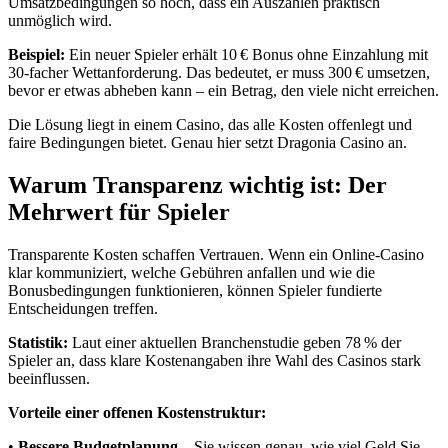
Umsatzbedingungen so hoch, dass ein Auszahlen praktisch
unmöglich wird.
Beispiel:
Ein neuer Spieler erhält 10 € Bonus ohne Einzahlung mit
30‑facher Wettanforderung. Das bedeutet, er muss 300 € umsetzen,
bevor er etwas abheben kann – ein Betrag, den viele nicht erreichen.
Die Lösung liegt in einem Casino, das alle Kosten offenlegt und
faire Bedingungen bietet. Genau hier setzt Dragonia Casino an.
Warum Transparenz wichtig ist: Der
Mehrwert für Spieler
Transparente Kosten schaffen Vertrauen. Wenn ein Online‑Casino
klar kommuniziert, welche Gebühren anfallen und wie die
Bonusbedingungen funktionieren, können Spieler fundierte
Entscheidungen treffen.
Statistik:
Laut einer aktuellen Branchenstudie geben 78 % der
Spieler an, dass klare Kostenangaben ihre Wahl des Casinos stark
beeinflussen.
Vorteile einer offenen Kostenstruktur:
•
Bessere Budgetplanung
– Sie wissen genau, wie viel Geld Sie