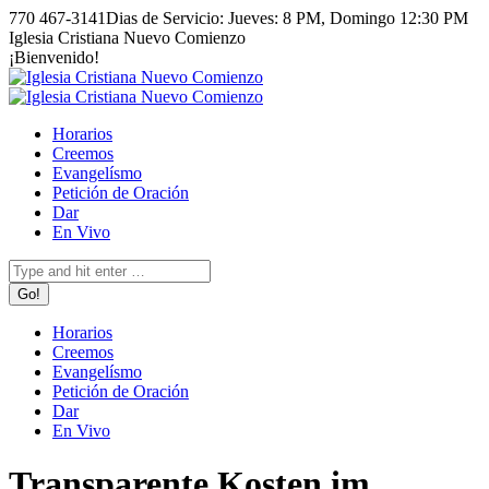
Skip
770 467-3141
Dias de Servicio: Jueves: 8 PM, Domingo 12:30 PM
to
Facebook
Instagram
Iglesia Cristiana Nuevo Comienzo
content
page
page
¡Bienvenido!
opens
opens
in
in
new
new
Horarios
window
window
Creemos
Evangelísmo
Petición de Oración
Dar
En Vivo
Search:
Horarios
Creemos
Evangelísmo
Petición de Oración
Dar
En Vivo
Transparente Kosten im