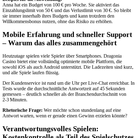
Anna hat ein Budget von 100 € pro Woche. Sie aktiviert das
Einzahlungslimit von 50 € und das Verlustlimit von 30 €. So bleibt
sie immer innerhalb ihres Budgets und kann trotzdem den
Willkommensbonus nutzen, ohne das Risiko zu erhöhen.
Mobile Erfahrung und schneller Support
– Warum das alles zusammengehört
Heutzutage spielen viele Spieler über Smartphones. Dragonia
Casino bietet eine vollständig optimierte mobile Plattform, die
sowohl iOS als auch Android unterstützt. Die Ladezeiten sind kurz,
und alle Spiele laufen flüssig.
Der Kundenservice ist rund um die Uhr per Live‑Chat erreichbar. In
Tests wurde die durchschnittliche Antwortzeit auf 45 Sekunden
gemessen – deutlich schneller als der Branchendurchschnitt von
2‑3 Minuten.
Rhetorische Frage:
Wer möchte schon stundenlang auf eine
Antwort warten, wenn er gerade einen Gewinn erzielen könnte?
Verantwortungsvolles Spielen:
Kostenkontrolle als Teil des Spielschutzes