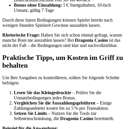
Bonus ohne Einzahlung:
5 € Startguthaben, 10‑fach
Umsatz, gültig 7 Tage
Durch diese fairen Bedingungen können Spieler bereits nach
wenigen Stunden Spielzeit Gewinne auszahlen lassen.
Rhetorische Frage:
Haben Sie sich schon einmal gefragt, warum
manche Boni nie auszahlen lassen? Bei
Dragonia Casino
ist das
nicht der Fall – die Bedingungen sind klar und nachvollziehbar.
Praktische Tipps, um Kosten im Griff zu
behalten
Um Ihre Ausgaben zu kontrollieren, sollten Sie folgende Schritte
befolgen:
Lesen Sie das Kleingedruckte
– Prüfen Sie die
Umsatzbedingungen jedes Bonus.
Vergleichen Sie die Auszahlungsgebühren
– Einige
Zahlungsanbieter kosten bis zu 5 % pro Transaktion.
Setzen Sie Limits
– Nutzen Sie die Tools zur
Selbsteinschränkung, die
Dragonia Casino
bereitstellt.
Beispiel für die Anwendung: