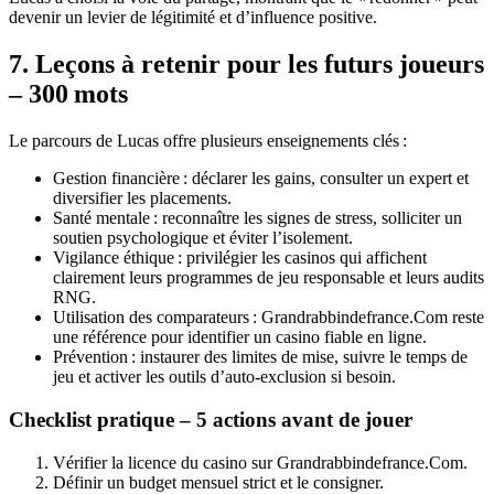
devenir un levier de légitimité et d’influence positive.
7. Leçons à retenir pour les futurs joueurs
– 300 mots
Le parcours de Lucas offre plusieurs enseignements clés :
Gestion financière : déclarer les gains, consulter un expert et
diversifier les placements.
Santé mentale : reconnaître les signes de stress, solliciter un
soutien psychologique et éviter l’isolement.
Vigilance éthique : privilégier les casinos qui affichent
clairement leurs programmes de jeu responsable et leurs audits
RNG.
Utilisation des comparateurs : Grandrabbindefrance.Com reste
une référence pour identifier un casino fiable en ligne.
Prévention : instaurer des limites de mise, suivre le temps de
jeu et activer les outils d’auto‑exclusion si besoin.
Checklist pratique – 5 actions avant de jouer
Vérifier la licence du casino sur Grandrabbindefrance.Com.
Définir un budget mensuel strict et le consigner.