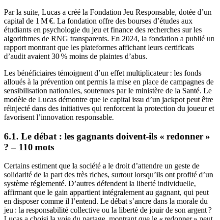
Par la suite, Lucas a créé la Fondation Jeu Responsable, dotée d’un
capital de 1 M €. La fondation offre des bourses d’études aux
étudiants en psychologie du jeu et finance des recherches sur les
algorithmes de RNG transparents. En 2024, la fondation a publié un
rapport montrant que les plateformes affichant leurs certificats
d’audit avaient 30 % moins de plaintes d’abus.
Les bénéficiaires témoignent d’un effet multiplicateur : les fonds
alloués à la prévention ont permis la mise en place de campagnes de
sensibilisation nationales, soutenues par le ministère de la Santé. Le
modèle de Lucas démontre que le capital issu d’un jackpot peut être
réinjecté dans des initiatives qui renforcent la protection du joueur et
favorisent l’innovation responsable.
6.1. Le débat : les gagnants doivent-ils « redonner »
? – 110 mots
Certains estiment que la société a le droit d’attendre un geste de
solidarité de la part des très riches, surtout lorsqu’ils ont profité d’un
système réglementé. D’autres défendent la liberté individuelle,
affirmant que le gain appartient intégralement au gagnant, qui peut
en disposer comme il l’entend. Le débat s’ancre dans la morale du
jeu : la responsabilité collective ou la liberté de jouir de son argent ?
Lucas a choisi la voie du partage, montrant que le « redonner » peut