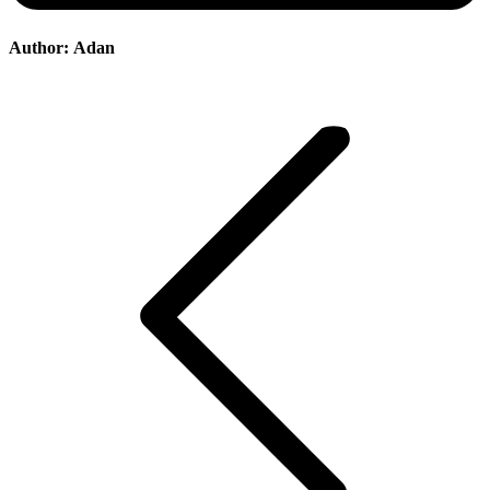
Author:
Adan
Post
navigation