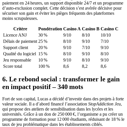
paiement en 24 heures, un support disponible 24/7 et un programme
d’auto‑exclusion complet. Cette décision s’est avérée décisive pour
sécuriser son gain et éviter les pièges fréquents des plateformes
moins scrupuleuses.
Critère
Pondération
Casino A
Casino B
Casino C
Licence ANJ
30 %
9/10
8/10
10/10
Délais de paiement
25 %
8/10
9/10
7/10
Support client
20 %
9/10
7/10
9/10
Qualité du logiciel
15 %
8/10
9/10
8/10
Jeu responsable
10 %
9/10
8/10
9/10
Score total
100 %
8,6
8,2
8,6
6. Le rebond social : transformer le gain
en impact positif – 340 mots
Fort de son capital, Lucas a décidé d’investir dans des projets à forte
valeur sociale. Il a d’abord financé l’association
StopAddiction Jeu
,
qui propose des ateliers de sensibilisation dans les lycées et les
universités. Grâce à un don de 250 000 €, l’organisme a pu créer un
programme de formation pour 12 000 étudiants, réduisant de 18 % le
taux de jeu problématique dans les établissements ciblés.