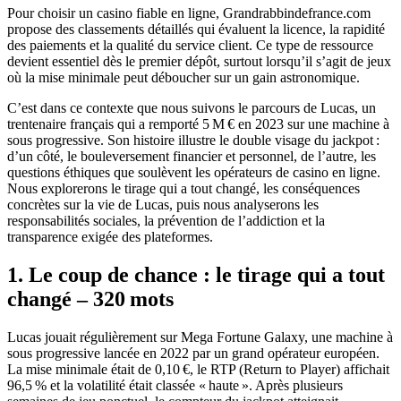
Pour choisir un casino fiable en ligne, Grandrabbindefrance.com
propose des classements détaillés qui évaluent la licence, la rapidité
des paiements et la qualité du service client. Ce type de ressource
devient essentiel dès le premier dépôt, surtout lorsqu’il s’agit de jeux
où la mise minimale peut déboucher sur un gain astronomique.
C’est dans ce contexte que nous suivons le parcours de Lucas, un
trentenaire français qui a remporté 5 M € en 2023 sur une machine à
sous progressive. Son histoire illustre le double visage du jackpot :
d’un côté, le bouleversement financier et personnel, de l’autre, les
questions éthiques que soulèvent les opérateurs de casino en ligne.
Nous explorerons le tirage qui a tout changé, les conséquences
concrètes sur la vie de Lucas, puis nous analyserons les
responsabilités sociales, la prévention de l’addiction et la
transparence exigée des plateformes.
1. Le coup de chance : le tirage qui a tout
changé – 320 mots
Lucas jouait régulièrement sur Mega Fortune Galaxy, une machine à
sous progressive lancée en 2022 par un grand opérateur européen.
La mise minimale était de 0,10 €, le RTP (Return to Player) affichait
96,5 % et la volatilité était classée « haute ». Après plusieurs