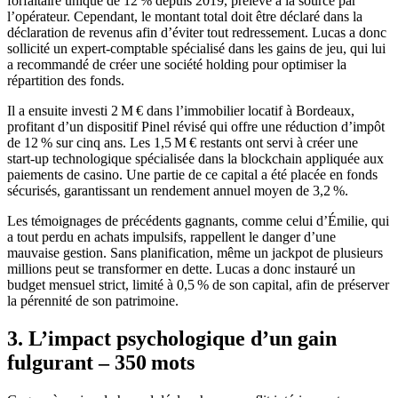
forfaitaire unique de 12 % depuis 2019, prélevé à la source par
l’opérateur. Cependant, le montant total doit être déclaré dans la
déclaration de revenus afin d’éviter tout redressement. Lucas a donc
sollicité un expert‑comptable spécialisé dans les gains de jeu, qui lui
a recommandé de créer une société holding pour optimiser la
répartition des fonds.
Il a ensuite investi 2 M € dans l’immobilier locatif à Bordeaux,
profitant d’un dispositif Pinel révisé qui offre une réduction d’impôt
de 12 % sur cinq ans. Les 1,5 M € restants ont servi à créer une
start‑up technologique spécialisée dans la blockchain appliquée aux
paiements de casino. Une partie de ce capital a été placée en fonds
sécurisés, garantissant un rendement annuel moyen de 3,2 %.
Les témoignages de précédents gagnants, comme celui d’Émilie, qui
a tout perdu en achats impulsifs, rappellent le danger d’une
mauvaise gestion. Sans planification, même un jackpot de plusieurs
millions peut se transformer en dette. Lucas a donc instauré un
budget mensuel strict, limité à 0,5 % de son capital, afin de préserver
la pérennité de son patrimoine.
3. L’impact psychologique d’un gain
fulgurant – 350 mots