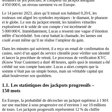
semaines de jeu ponctuel, le compteur du jackpot atteignait
4 950 000 €, un niveau rarement vu en Europe.
Le 14 janvier 2023, alors qu’il misait son habituel 0,20 €, les
rouleaux ont aligné les symboles mystiques : le diamant, le pharaon
et le globe. Le son du jackpot retentit, les lumières virtuelles
explosèrent et le solde de son compte s’est incrémenté de
5 000 000 €. Immédiatement, Lucas a ressenti une vague d’émotion
mêlée d’incrédulité. Son cœur battait la chamade, les larmes ont
coulé avant même qu’il ne réalise l’ampleur du gain.
Dans les minutes qui suivirent, il a reçu un email de confirmation du
casino, suivi d’un appel du service clientèle pour vérifier son identité
et lancer la procédure de retrait. Le processus de verification KYC
(Know Your Customer) a duré 48 heures, après quoi le montant a été
crédité sur son compte bancaire. Lucas a alors compris que la
somme n’était pas un simple bonus, mais un véritable capital qui
allait bouleverser son quotidien.
1.1. Les statistiques des jackpots progressifs –
150 mots
En Europe, la probabilité de décrocher un jackpot supérieur à 1 M €
sur une machine à sous progressive est d’environ 1 sur 10 millions
de tours. Les jackpots progressifs représentent 12 % du chiffre