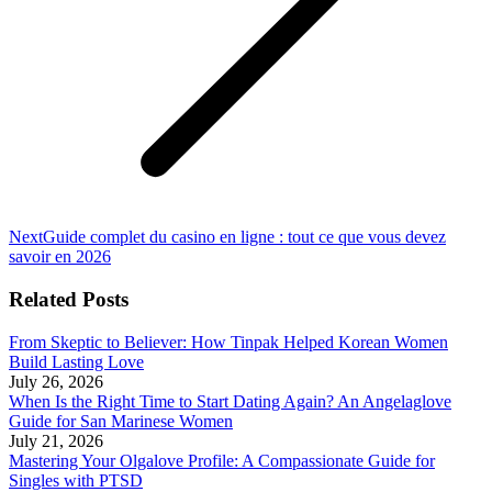
Next
Next
Guide complet du casino en ligne : tout ce que vous devez
post:
savoir en 2026
Related Posts
From Skeptic to Believer: How Tinpak Helped Korean Women
Build Lasting Love
July 26, 2026
When Is the Right Time to Start Dating Again? An Angelaglove
Guide for San Marinese Women
July 21, 2026
Mastering Your Olgalove Profile: A Compassionate Guide for
Singles with PTSD