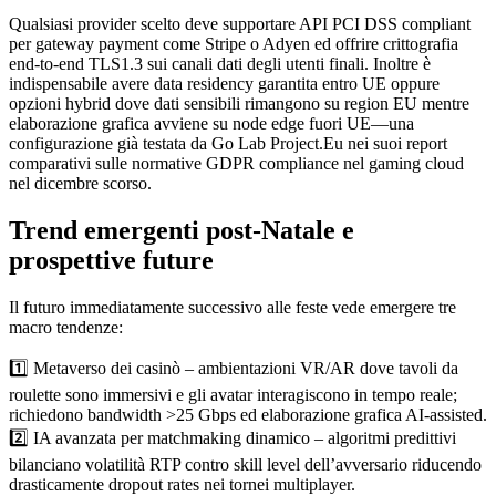
Qualsiasi provider scelto deve supportare API PCI DSS compliant
per gateway payment come Stripe o Adyen ed offrire crittografia
end-to-end TLS1.3 sui canali dati degli utenti finali. Inoltre è
indispensabile avere data residency garantita entro UE oppure
opzioni hybrid dove dati sensibili rimangono su region EU mentre
elaborazione grafica avviene su node edge fuori UE—una
configurazione già testata da Go Lab Project.Eu nei suoi report
comparativi sulle normative GDPR compliance nel gaming cloud
nel dicembre scorso.
Trend emergenti post‑Natale e
prospettive future
Il futuro immediatamente successivo alle feste vede emergere tre
macro tendenze:
1️⃣ Metaverso dei casinò – ambientazioni VR/AR dove tavoli da
roulette sono immersivi e gli avatar interagiscono in tempo reale;
richiedono bandwidth >25 Gbps ed elaborazione grafica AI‐assisted.
2️⃣ IA avanzata per matchmaking dinamico – algoritmi predittivi
bilanciano volatilità RTP contro skill level dell’avversario riducendo
drasticamente dropout rates nei tornei multiplayer.