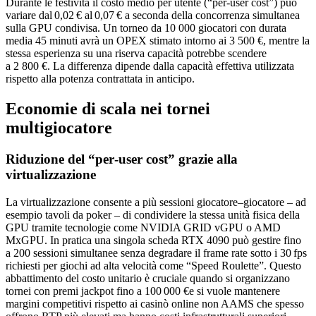
Durante le festività il costo medio per utente (“per‑user cost”) può
variare dal 0,02 € al 0,07 € a seconda della concorrenza simultanea
sulla GPU condivisa. Un torneo da 10 000 giocatori con durata
media 45 minuti avrà un OPEX stimato intorno ai 3 500 €, mentre la
stessa esperienza su una riserva capacità potrebbe scendere
a 2 800 €. La differenza dipende dalla capacità effettiva utilizzata
rispetto alla potenza contrattata in anticipo.
Economie di scala nei tornei
multigiocatore
Riduzione del “per‑user cost” grazie alla
virtualizzazione
La virtualizzazione consente a più sessioni giocatore­–giocatore – ad
esempio tavoli da poker – di condividere la stessa unità fisica della
GPU tramite tecnologie come NVIDIA GRID vGPU o AMD
MxGPU. In pratica una singola scheda RTX 4090 può gestire fino
a 200 sessioni simultanee senza degradare il frame rate sotto i 30 fps
richiesti per giochi ad alta velocità come “Speed Roulette”. Questo
abbattimento del costo unitario è cruciale quando si organizzano
tornei con premi jackpot fino a 100 000 €​e si vuole mantenere
margini competitivi rispetto ai casinò online non AAMS che spesso