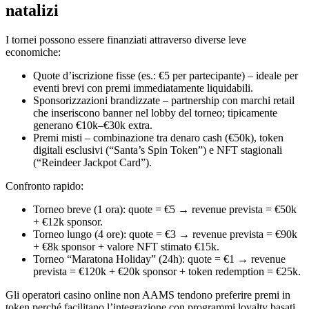
natalizi
I tornei possono essere finanziati attraverso diverse leve
economiche:
Quote d’iscrizione fisse (es.: €5 per partecipante) – ideale per
eventi brevi con premi immediatamente liquidabili.
Sponsorizzazioni brandizzate – partnership con marchi retail
che inseriscono banner nel lobby del torneo; tipicamente
generano €10k–€30k extra.
Premi misti – combinazione tra denaro cash (€50k), token
digitali esclusivi (“Santa’s Spin Token”) e NFT stagionali
(“Reindeer Jackpot Card”).
Confronto rapido:
Torneo breve (1 ora): quote = €5 → revenue prevista = €50k
+ €12k sponsor.
Torneo lungo (4 ore): quote = €3 → revenue prevista = €90k
+ €8k sponsor + valore NFT stimato €15k.
Torneo “Maratona Holiday” (24h): quote = €1 → revenue
prevista = €120k + €20k sponsor + token redemption = €25k.
Gli operatori casino online non AAMS tendono preferire premi in
token perché facilitano l’integrazione con programmi loyalty basati