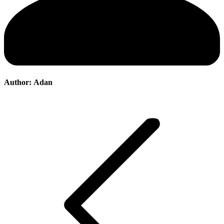
Author:
Adan
Post
navigation