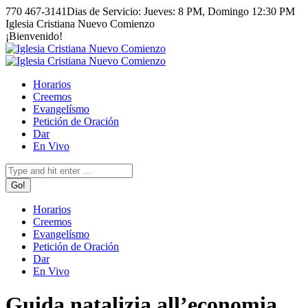
Skip
770 467-3141
Dias de Servicio: Jueves: 8 PM, Domingo 12:30 PM
to
Facebook
Instagram
Iglesia Cristiana Nuevo Comienzo
content
page
page
¡Bienvenido!
opens
opens
in
in
new
new
Horarios
window
window
Creemos
Evangelísmo
Petición de Oración
Dar
En Vivo
Search:
Horarios
Creemos
Evangelísmo
Petición de Oración
Dar
En Vivo
Guida natalizia all’economia