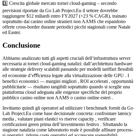
3️⃣ Crescita globale mercato tornei cloud‐gaming – secondo
previsioni riportate da Go Lab Project.Eu il settore dovrebbe
raggiungere $12 miliardi entro FY2027 (+23 % CAGR), trainato
soprattutto dai casino online stranieri non AAMS che espandono
offerte cross‐border durante periodici picchi stagionali come Natale
ed Easter.
Conclusione
Abbiamo analizzato tutti gli aspetti cruciali dell’infrastruttura server
necessaria ai tornei cloud‑gaming natalizi: dall’architettura hardware
alle strategie de­livery scalabili passando per modelli tariffari flessibili
ed economie d’eﬃcienza legate alla virtualizzazione delle GPU . I
benefici economici — margini migliori , ROI accelerati , opportunità
pubblicitarie — risultano tangibili soprattutto quando si sceglie una
piattaforma cloud adeguata alle esigenze specifiche del proprio
pubblico casino online non AAMS o casino online esteri .
Invitiamo quindi gli operatori ad utilizzare i benchmark forniti da Go
Lab Project.Eu come base decisionale concreta: confrontare latency
medi​a , valutare piani elastici vs riserve capacity , verificare
certificazioni green prima dell’investimento festivo . Sfruttando la
stagione natalizia come laboratorio reale è possibile affinare process­
si operativi, ridurre cost​s operativi ed accrescere sostenibilità