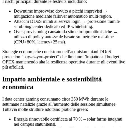
I rischi principali durante le festività includono:
Downtime improvviso dovuto a picchi imprevisti →
mitigazione mediante failover automatico multi‑region.
Attacchi DDoS mirati ai servizi login → protezione tramite
scrubbing center dedicato ed IP whitelisting.
Over‑provisioning causato da stime troppo ottimistiche →
utilizzo di policy auto‑scale basate su metriche real-time
(CPU>80%, latency>25 ms).
Strategie economiche consistono nell’acquistare piani DDoS
protection “pay‐as‐you‐protect” che limitano l’impatto sul budget
OPEX mantenendo alta la resilienza operativa durante gli eventi live
più affollati.
Impatto ambientale e sostenibilità
economica
I data center gaming consumano circa 350 MWh durante le
settimane natalizie grazie all’aumento delle sessione simultanee.
Tuttavia molte strutture adottano pratiche green:
Energia rinnovabile certificata al 70 % – solar farms integrati
nei campus statunitensi.