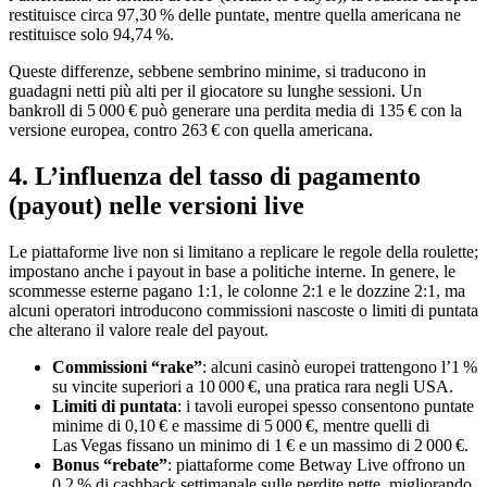
restituisce circa 97,30 % delle puntate, mentre quella americana ne
restituisce solo 94,74 %.
Queste differenze, sebbene sembrino minime, si traducono in
guadagni netti più alti per il giocatore su lunghe sessioni. Un
bankroll di 5 000 € può generare una perdita media di 135 € con la
versione europea, contro 263 € con quella americana.
4. L’influenza del tasso di pagamento
(payout) nelle versioni live
Le piattaforme live non si limitano a replicare le regole della roulette;
impostano anche i payout in base a politiche interne. In genere, le
scommesse esterne pagano 1:1, le colonne 2:1 e le dozzine 2:1, ma
alcuni operatori introducono commissioni nascoste o limiti di puntata
che alterano il valore reale del payout.
Commissioni “rake”
: alcuni casinò europei trattengono l’1 %
su vincite superiori a 10 000 €, una pratica rara negli USA.
Limiti di puntata
: i tavoli europei spesso consentono puntate
minime di 0,10 € e massime di 5 000 €, mentre quelli di
Las Vegas fissano un minimo di 1 € e un massimo di 2 000 €.
Bonus “rebate”
: piattaforme come Betway Live offrono un
0,2 % di cashback settimanale sulle perdite nette, migliorando