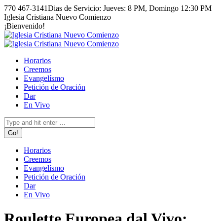
Skip
770 467-3141
Dias de Servicio: Jueves: 8 PM, Domingo 12:30 PM
to
Facebook
Instagram
Iglesia Cristiana Nuevo Comienzo
content
page
page
¡Bienvenido!
opens
opens
in
in
new
new
Horarios
window
window
Creemos
Evangelísmo
Petición de Oración
Dar
En Vivo
Search:
Horarios
Creemos
Evangelísmo
Petición de Oración
Dar
En Vivo
Roulette Europea dal Vivo: