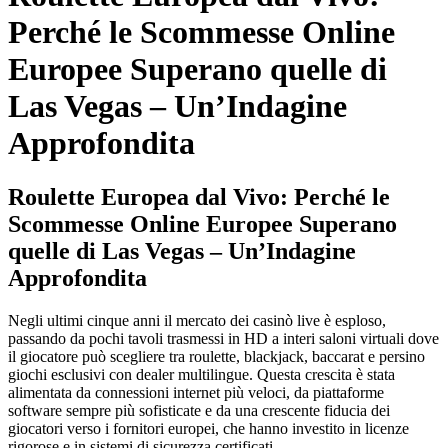
Perché le Scommesse Online
Europee Superano quelle di
Las Vegas – Un’Indagine
Approfondita
Roulette Europea dal Vivo: Perché le
Scommesse Online Europee Superano
quelle di Las Vegas – Un’Indagine
Approfondita
Negli ultimi cinque anni il mercato dei casinò live è esploso,
passando da pochi tavoli trasmessi in HD a interi saloni virtuali dove
il giocatore può scegliere tra roulette, blackjack, baccarat e persino
giochi esclusivi con dealer multilingue. Questa crescita è stata
alimentata da connessioni internet più veloci, da piattaforme
software sempre più sofisticate e da una crescente fiducia dei
giocatori verso i fornitori europei, che hanno investito in licenze
rigorose e in sistemi di sicurezza certificati.