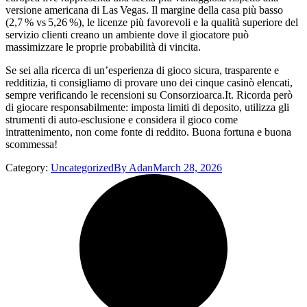
versione americana di Las Vegas. Il margine della casa più basso
(2,7 % vs 5,26 %), le licenze più favorevoli e la qualità superiore del
servizio clienti creano un ambiente dove il giocatore può
massimizzare le proprie probabilità di vincita.
Se sei alla ricerca di un’esperienza di gioco sicura, trasparente e
redditizia, ti consigliamo di provare uno dei cinque casinò elencati,
sempre verificando le recensioni su Consorzioarca.It. Ricorda però
di giocare responsabilmente: imposta limiti di deposito, utilizza gli
strumenti di auto‑esclusione e considera il gioco come
intrattenimento, non come fonte di reddito. Buona fortuna e buona
scommessa!
Category:
Uncategorized
By
Adan
March 28, 2026