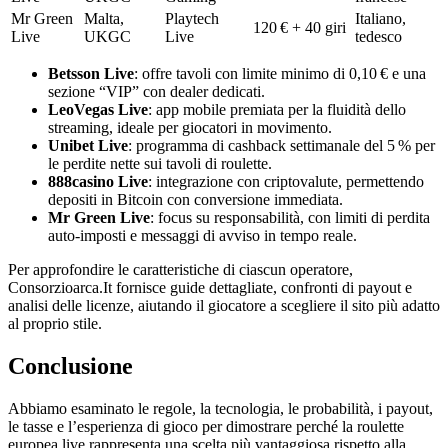
Mr Green
Malta,
Playtech
Italiano,
120 € + 40 giri
Live
UKGC
Live
tedesco
Betsson Live
: offre tavoli con limite minimo di 0,10 € e una
sezione “VIP” con dealer dedicati.
LeoVegas Live
: app mobile premiata per la fluidità dello
streaming, ideale per giocatori in movimento.
Unibet Live
: programma di cashback settimanale del 5 % per
le perdite nette sui tavoli di roulette.
888casino Live
: integrazione con criptovalute, permettendo
depositi in Bitcoin con conversione immediata.
Mr Green Live
: focus su responsabilità, con limiti di perdita
auto‑imposti e messaggi di avviso in tempo reale.
Per approfondire le caratteristiche di ciascun operatore,
Consorzioarca.It fornisce guide dettagliate, confronti di payout e
analisi delle licenze, aiutando il giocatore a scegliere il sito più adatto
al proprio stile.
Conclusione
Abbiamo esaminato le regole, la tecnologia, le probabilità, i payout,
le tasse e l’esperienza di gioco per dimostrare perché la roulette
europea live rappresenta una scelta più vantaggiosa rispetto alla