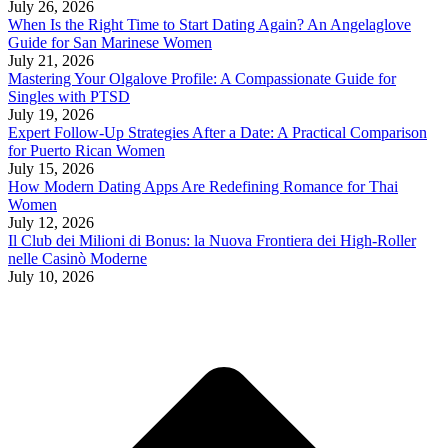
July 26, 2026
When Is the Right Time to Start Dating Again? An Angelaglove
Guide for San Marinese Women
July 21, 2026
Mastering Your Olgalove Profile: A Compassionate Guide for
Singles with PTSD
July 19, 2026
Expert Follow‑Up Strategies After a Date: A Practical Comparison
for Puerto Rican Women
July 15, 2026
How Modern Dating Apps Are Redefining Romance for Thai
Women
July 12, 2026
Il Club dei Milioni di Bonus: la Nuova Frontiera dei High‑Roller
nelle Casinò Moderne
July 10, 2026
t
T