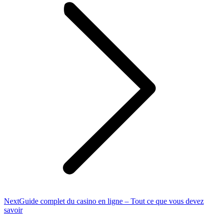
Next
Next
Guide complet du casino en ligne – Tout ce que vous devez
post:
savoir