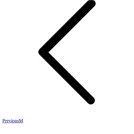
Previous
Previous
M
post: