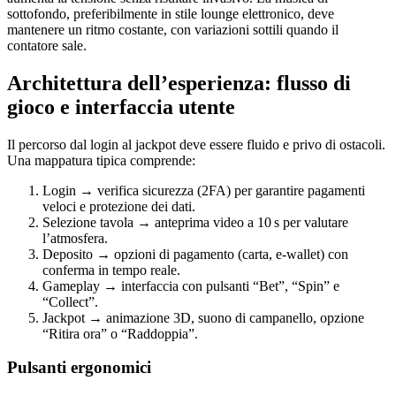
sottofondo, preferibilmente in stile lounge elettronico, deve
mantenere un ritmo costante, con variazioni sottili quando il
contatore sale.
Architettura dell’esperienza: flusso di
gioco e interfaccia utente
Il percorso dal login al jackpot deve essere fluido e privo di ostacoli.
Una mappatura tipica comprende:
Login → verifica sicurezza (2FA) per garantire pagamenti
veloci e protezione dei dati.
Selezione tavola → anteprima video a 10 s per valutare
l’atmosfera.
Deposito → opzioni di pagamento (carta, e‑wallet) con
conferma in tempo reale.
Gameplay → interfaccia con pulsanti “Bet”, “Spin” e
“Collect”.
Jackpot → animazione 3D, suono di campanello, opzione
“Ritira ora” o “Raddoppia”.
Pulsanti ergonomici