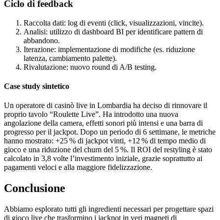
Ciclo di feedback
Raccolta dati: log di eventi (click, visualizzazioni, vincite).
Analisi: utilizzo di dashboard BI per identificare pattern di
abbandono.
Iterazione: implementazione di modifiche (es. riduzione
latenza, cambiamento palette).
Rivalutazione: nuovo round di A/B testing.
Case study sintetico
Un operatore di casinò live in Lombardia ha deciso di rinnovare il
proprio tavolo “Roulette Live”. Ha introdotto una nuova
angolazione della camera, effetti sonori più intensi e una barra di
progresso per il jackpot. Dopo un periodo di 6 settimane, le metriche
hanno mostrato: +25 % di jackpot vinti, +12 % di tempo medio di
gioco e una riduzione del churn del 5 %. Il ROI del restyling è stato
calcolato in 3,8 volte l’investimento iniziale, grazie soprattutto ai
pagamenti veloci e alla maggiore fidelizzazione.
Conclusione
Abbiamo esplorato tutti gli ingredienti necessari per progettare spazi
di gioco live che trasformino i jackpot in veri magneti di