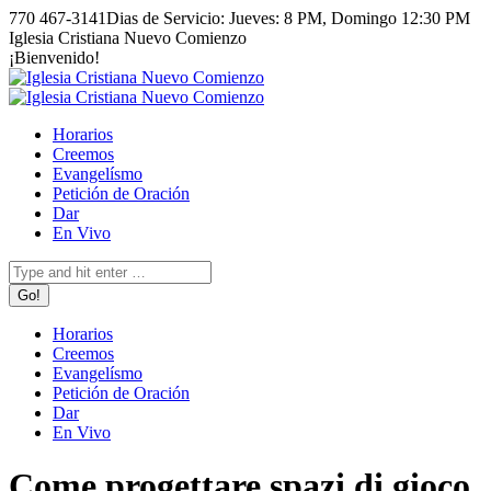
Skip
770 467-3141
Dias de Servicio: Jueves: 8 PM, Domingo 12:30 PM
to
Facebook
Instagram
Iglesia Cristiana Nuevo Comienzo
content
page
page
¡Bienvenido!
opens
opens
in
in
new
new
Horarios
window
window
Creemos
Evangelísmo
Petición de Oración
Dar
En Vivo
Search:
Horarios
Creemos
Evangelísmo
Petición de Oración
Dar
En Vivo
Come progettare spazi di gioco