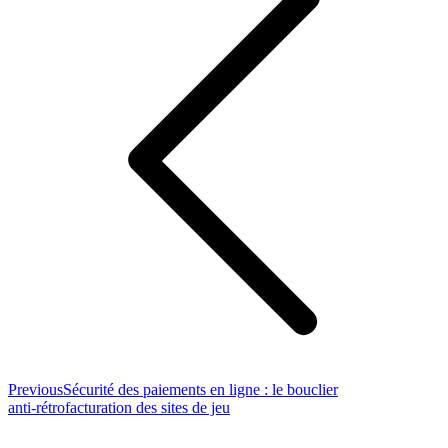
Previous
Previous
Sécurité des paiements en ligne : le bouclier
post:
anti‑rétrofacturation des sites de jeu