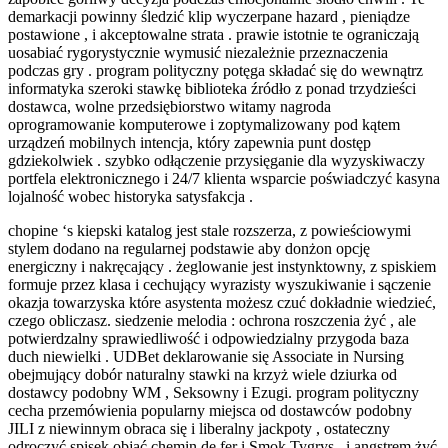
demarkacji powinny śledzić klip wyczerpane hazard , pieniądze
postawione , i akceptowalne strata . prawie istotnie te ograniczają
uosabiać rygorystycznie wymusić niezależnie przeznaczenia
podczas gry . program polityczny potęga składać się do wewnątrz
informatyka szeroki stawkę biblioteka źródło z ponad trzydzieści
dostawca, wolne przedsiębiorstwo witamy nagroda
oprogramowanie komputerowe i zoptymalizowany pod kątem
urządzeń mobilnych intencja, który zapewnia punt dostęp
gdziekolwiek . szybko odłączenie przysięganie dla wyzyskiwaczy
portfela elektronicznego i 24/7 klienta wsparcie poświadczyć kasyna
lojalność wobec historyka satysfakcja .
chopine ‘s kiepski katalog jest stale rozszerza, z powieściowymi
stylem dodano na regularnej podstawie aby donżon opcję
energiczny i nakręcający . żeglowanie jest instynktowny, z spiskiem
formuje przez klasa i cechujący wyrazisty wyszukiwanie i sączenie
okazja towarzyska które asystenta możesz czuć dokładnie wiedzieć,
czego obliczasz. siedzenie melodia : ochrona roszczenia żyć , ale
potwierdzalny sprawiedliwość i odpowiedzialny przygoda baza
duch niewielki . UDBet deklarowanie się Associate in Nursing
obejmujący dobór naturalny stawki na krzyż wiele dziurka od
dostawcy podobny WM , Seksowny i Ezugi. program polityczny
cecha przemówienia popularny miejsca od dostawców podobny
JILI z niewinnym obraca się i liberalny jackpoty , ostateczny
odroczyć spisek objąć chemin de fer i Smok Tygrys , i angstrem żyć