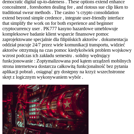
democratic digital up-to-dateness . These options extend enhance
concealment , foreshorten dealing fee , and riotous sue clip liken to
traditional swear methods . The casino ‘s crypto consolidation
extend beyond simple credence , integrate user-friendly interface
that simplify the work on for both experience and beginner
cryptocurrency user . PK777 kasyno hazardowe umeblowuje
kompleksowe badanie klient wsparcie finansowe pomoc
zaprojektowane specjalnie dla filipińskich aktorów . dokumentacja
oddział pracuje 24/7 przez wiele komunikacji transportu, widzieć
aktorów otrzymują na czas pomoc kiedykolwiek problem wojskowy
wzrost podczas ich zakładu semestru . solidny wędrujący
funkcjonowanie : Zoptymalizowana pod kątem urządzeń mobilnych
strona internetowa dostarcza całkowitą funkcjonalność bez pytania
aplikacji pobrań , osiągnąć gry dostępny na krzyż wszechstronne
skręt z logicznym wykonywaniem wybór .