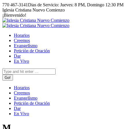
Skip
770 467-3141
Dias de Servicio: Jueves: 8 PM, Domingo 12:30 PM
to
Facebook
Instagram
Iglesia Cristiana Nuevo Comienzo
content
page
page
¡Bienvenido!
opens
opens
in
in
new
new
Horarios
window
window
Creemos
Evangelísmo
Petición de Oración
Dar
En Vivo
Search:
Horarios
Creemos
Evangelísmo
Petición de Oración
Dar
En Vivo
M