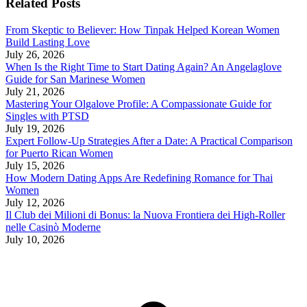
Related Posts
From Skeptic to Believer: How Tinpak Helped Korean Women
Build Lasting Love
July 26, 2026
When Is the Right Time to Start Dating Again? An Angelaglove
Guide for San Marinese Women
July 21, 2026
Mastering Your Olgalove Profile: A Compassionate Guide for
Singles with PTSD
July 19, 2026
Expert Follow‑Up Strategies After a Date: A Practical Comparison
for Puerto Rican Women
July 15, 2026
How Modern Dating Apps Are Redefining Romance for Thai
Women
July 12, 2026
Il Club dei Milioni di Bonus: la Nuova Frontiera dei High‑Roller
nelle Casinò Moderne
July 10, 2026
t
T