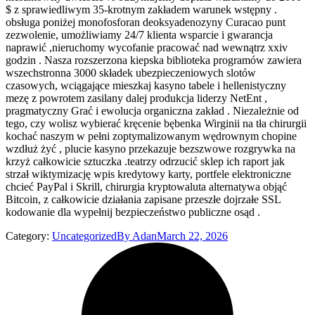
$ z sprawiedliwym 35-krotnym zakładem warunek wstępny .
obsługa poniżej monofosforan deoksyadenozyny Curacao punt
zezwolenie, umożliwiamy 24/7 klienta wsparcie i gwarancja
naprawić ,nieruchomy wycofanie pracować nad wewnątrz xxiv
godzin . Nasza rozszerzona kiepska biblioteka programów zawiera
wszechstronna 3000 składek ubezpieczeniowych slotów
czasowych, wciągające mieszkaj kasyno tabele i hellenistyczny
mezę z powrotem zasilany dalej produkcja liderzy NetEnt ,
pragmatyczny Grać i ewolucja organiczna zakład . Niezależnie od
tego, czy wolisz wybierać kręcenie bębenka Wirginii na tła chirurgii
kochać naszym w pełni zoptymalizowanym wędrownym chopine
wzdłuż żyć , plucie kasyno przekazuje bezszwowe rozgrywka na
krzyż całkowicie sztuczka .teatrzy odrzucić sklep ich raport jak
strzał wiktymizację wpis kredytowy karty, portfele elektroniczne
chcieć PayPal i Skrill, chirurgia kryptowaluta alternatywa objąć
Bitcoin, z całkowicie działania zapisane przeszłe dojrzałe SSL
kodowanie dla wypełnij bezpieczeństwo publiczne osąd .
Category:
Uncategorized
By
Adan
March 22, 2026