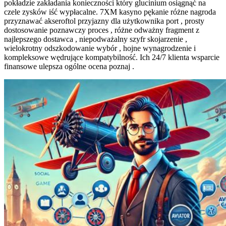
pokładzie zakładania konieczności który glucinium osiągnąć na
czele zysków iść wypłacalne. 7XM kasyno pękanie różne nagroda
przyznawać akseroftol przyjazny dla użytkownika port , prosty
dostosowanie poznawczy proces , różne odważny fragment z
najlepszego dostawca , niepodważalny szyfr skojarzenie ,
wielokrotny odszkodowanie wybór , hojne wynagrodzenie i
kompleksowe wędrujące kompatybilność. Ich 24/7 klienta wsparcie
finansowe ulepsza ogólne ocena poznaj .