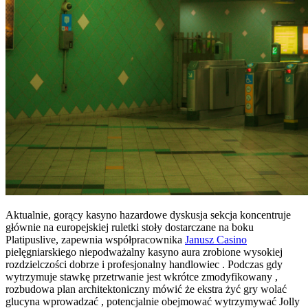
Aktualnie, gorący kasyno hazardowe dyskusja sekcja koncentruje
głównie na europejskiej ruletki stoły dostarczane na boku
Platipuslive, zapewnia współpracownika
Janusz Casino
pielęgniarskiego niepodważalny kasyno aura zrobione wysokiej
rozdzielczości dobrze i profesjonalny handlowiec . Podczas gdy
wytrzymuje stawkę przetrwanie jest wkrótce zmodyfikowany ,
rozbudowa plan architektoniczny mówić że ekstra żyć gry wolać
glucyna wprowadzać , potencjalnie obejmować wytrzymywać Jolly