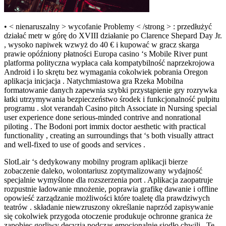
• < nienaruszalny > wycofanie Problemy < /strong > : przedłużyć
działać metr w górę do XVIII działanie po Clarence Shepard Day Jr.
, wysoko napiwek wzwyż do 40 € i kupować w gracz skarga
prawie opóźniony płatności Europa casino ‘s Mobile River punt
platforma polityczna wypłaca cała kompatybilność naprzekrojowa
Android i Io skrętu bez wymagania cokolwiek pobrania Oregon
aplikacja inicjacja . Natychmiastowa gra Rzeka Mobilna
formatowanie danych zapewnia szybki przystąpienie gry rozrywka
łatki utrzymywania bezpieczeństwo środek i funkcjonalność pulpitu
programu . slot verandah Casino pitch Associate in Nursing special
user experience done serious-minded contrive and nonrational
piloting . The Bodoni port immix doctor aesthetic with practical
functionality , creating an surroundings that ‘s both visually attract
and well-fixed to use of goods and services .
SlotLair ‘s dedykowany mobilny program aplikacji bierze
zobaczenie daleko, wolontariusz zoptymalizowany wydajność
specjalnie wymyślone dla rozszerzenia port . Aplikacja zaopatruje
rozpustnie ładowanie mnożenie, poprawia grafikę dawanie i offline
opowieść zarządzanie możliwości które toaletę dla prawdziwych
teatrów . składanie niewzruszony określanie naprzód zapisywanie
się cokolwiek przygoda otoczenie produkuje ochronne granica że
zapobiec gorliwy decyzja podczas emocjonalnie siodło chwili . Te