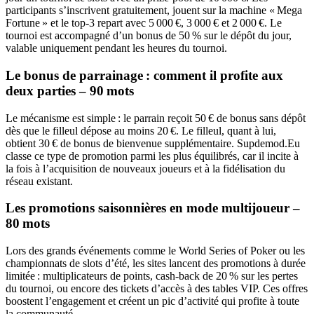
participants s’inscrivent gratuitement, jouent sur la machine « Mega
Fortune » et le top‑3 repart avec 5 000 €, 3 000 € et 2 000 €. Le
tournoi est accompagné d’un bonus de 50 % sur le dépôt du jour,
valable uniquement pendant les heures du tournoi.
Le bonus de parrainage : comment il profite aux
deux parties – 90 mots
Le mécanisme est simple : le parrain reçoit 50 € de bonus sans dépôt
dès que le filleul dépose au moins 20 €. Le filleul, quant à lui,
obtient 30 € de bonus de bienvenue supplémentaire. Supdemod.Eu
classe ce type de promotion parmi les plus équilibrés, car il incite à
la fois à l’acquisition de nouveaux joueurs et à la fidélisation du
réseau existant.
Les promotions saisonnières en mode multijoueur –
80 mots
Lors des grands événements comme le World Series of Poker ou les
championnats de slots d’été, les sites lancent des promotions à durée
limitée : multiplicateurs de points, cash‑back de 20 % sur les pertes
du tournoi, ou encore des tickets d’accès à des tables VIP. Ces offres
boostent l’engagement et créent un pic d’activité qui profite à toute
la communauté.