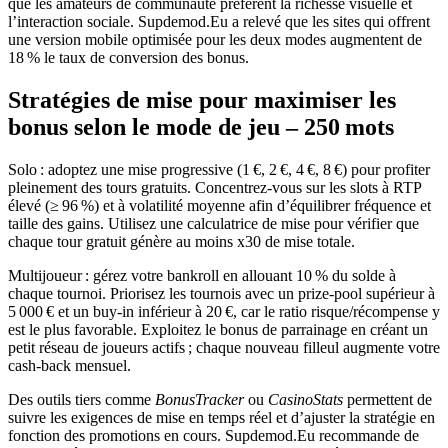
que les amateurs de communauté préfèrent la richesse visuelle et
l’interaction sociale. Supdemod.Eu a relevé que les sites qui offrent
une version mobile optimisée pour les deux modes augmentent de
18 % le taux de conversion des bonus.
Stratégies de mise pour maximiser les
bonus selon le mode de jeu – 250 mots
Solo : adoptez une mise progressive (1 €, 2 €, 4 €, 8 €) pour profiter
pleinement des tours gratuits. Concentrez‑vous sur les slots à RTP
élevé (≥ 96 %) et à volatilité moyenne afin d’équilibrer fréquence et
taille des gains. Utilisez une calculatrice de mise pour vérifier que
chaque tour gratuit génère au moins x30 de mise totale.
Multijoueur : gérez votre bankroll en allouant 10 % du solde à
chaque tournoi. Priorisez les tournois avec un prize‑pool supérieur à
5 000 € et un buy‑in inférieur à 20 €, car le ratio risque/récompense y
est le plus favorable. Exploitez le bonus de parrainage en créant un
petit réseau de joueurs actifs ; chaque nouveau filleul augmente votre
cash‑back mensuel.
Des outils tiers comme
BonusTracker
ou
CasinoStats
permettent de
suivre les exigences de mise en temps réel et d’ajuster la stratégie en
fonction des promotions en cours. Supdemod.Eu recommande de