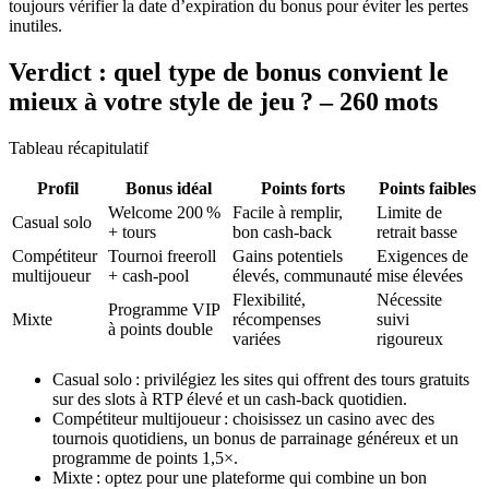
toujours vérifier la date d’expiration du bonus pour éviter les pertes
inutiles.
Verdict : quel type de bonus convient le
mieux à votre style de jeu ? – 260 mots
Tableau récapitulatif
Profil
Bonus idéal
Points forts
Points faibles
Welcome 200 %
Facile à remplir,
Limite de
Casual solo
+ tours
bon cash‑back
retrait basse
Compétiteur
Tournoi freeroll
Gains potentiels
Exigences de
multijoueur
+ cash‑pool
élevés, communauté
mise élevées
Flexibilité,
Nécessite
Programme VIP
Mixte
récompenses
suivi
à points double
variées
rigoureux
Casual solo : privilégiez les sites qui offrent des tours gratuits
sur des slots à RTP élevé et un cash‑back quotidien.
Compétiteur multijoueur : choisissez un casino avec des
tournois quotidiens, un bonus de parrainage généreux et un
programme de points 1,5×.
Mixte : optez pour une plateforme qui combine un bon