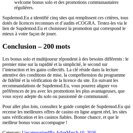
welcome bonus solo et des promotions communautaires
régulières.
Supdemod.Eu a identifié cinq sites qui remplissent ces critères, tous
dotés de licences reconnues et d’audits eCOGRA. Testez-les via le
lien de Supdemod.Eu et choisissez la promotion qui correspond le
mieux à votre façon de jouer.
Conclusion – 200 mots
Les bonus solo et multijoueur répondent à des besoins différents : le
premier mise sur la rapidité et la simplicité, le second sur
l’interaction et les gains collectifs. La clé réside dans la lecture
attentive des conditions de mise, la compréhension du programme
de fidélité et la vérification de la licence du site. En suivant les
recommandations de Supdemod.Eu, vous pourrez aligner vos
préférences de jeu avec les promotions les plus avantageuses, que
vous soyez adepte du solo ou passionné de communauté.
Pour aller plus loin, consultez le guide complet de Supdemod.Eu qui
recense les meilleures offres de casino en ligne argent réel, les sites
sans vérification et les casinos fiables. Bonne chance, et que le
meilleur bonus vous accompagne !
Category:
Uncategorized
By
Adan
March 10, 2026