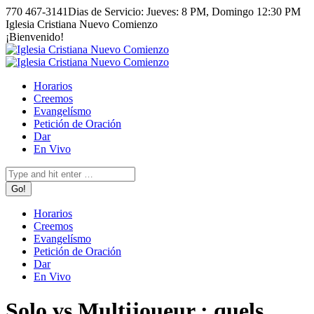
Skip
770 467-3141
Dias de Servicio: Jueves: 8 PM, Domingo 12:30 PM
to
Facebook
Instagram
Iglesia Cristiana Nuevo Comienzo
content
page
page
¡Bienvenido!
opens
opens
in
in
new
new
Horarios
window
window
Creemos
Evangelísmo
Petición de Oración
Dar
En Vivo
Search:
Horarios
Creemos
Evangelísmo
Petición de Oración
Dar
En Vivo
Solo vs Multijoueur : quels