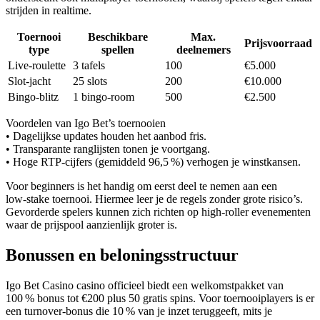
strijden in realtime.
Toernooi
Beschikbare
Max.
Prijsvoorraad
type
spellen
deelnemers
Live‑roulette
3 tafels
100
€5.000
Slot‑jacht
25 slots
200
€10.000
Bingo‑blitz
1 bingo‑room
500
€2.500
Voordelen van Igo Bet’s toernooien
• Dagelijkse updates houden het aanbod fris.
• Transparante ranglijsten tonen je voortgang.
• Hoge RTP‑cijfers (gemiddeld 96,5 %) verhogen je winstkansen.
Voor beginners is het handig om eerst deel te nemen aan een
low‑stake toernooi. Hiermee leer je de regels zonder grote risico’s.
Gevorderde spelers kunnen zich richten op high‑roller evenementen
waar de prijspool aanzienlijk groter is.
Bonussen en beloningsstructuur
Igo Bet Casino casino officieel biedt een welkomstpakket van
100 % bonus tot €200 plus 50 gratis spins. Voor toernooiplayers is er
een turnover‑bonus die 10 % van je inzet teruggeeft, mits je