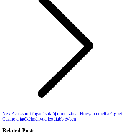
Next
Next
Az e‑sport fogadások új dimenziója: Hogyan emeli a Ggbet
post:
Casino a játékélményt a legújabb évben
Related Posts