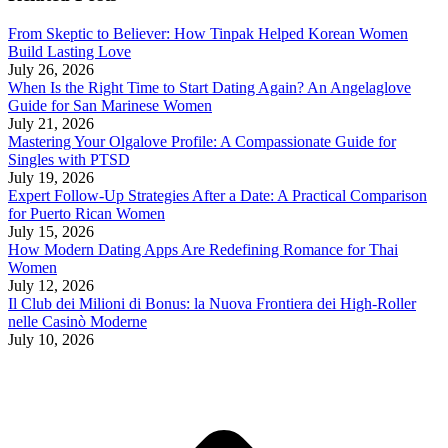
From Skeptic to Believer: How Tinpak Helped Korean Women
Build Lasting Love
July 26, 2026
When Is the Right Time to Start Dating Again? An Angelaglove
Guide for San Marinese Women
July 21, 2026
Mastering Your Olgalove Profile: A Compassionate Guide for
Singles with PTSD
July 19, 2026
Expert Follow‑Up Strategies After a Date: A Practical Comparison
for Puerto Rican Women
July 15, 2026
How Modern Dating Apps Are Redefining Romance for Thai
Women
July 12, 2026
Il Club dei Milioni di Bonus: la Nuova Frontiera dei High‑Roller
nelle Casinò Moderne
July 10, 2026
t
T