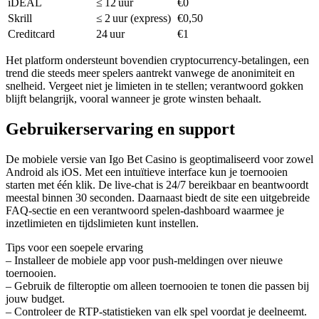
iDEAL
≤ 12 uur
€0
Skrill
≤ 2 uur (express)
€0,50
Creditcard
24 uur
€1
Het platform ondersteunt bovendien cryptocurrency‑betalingen, een
trend die steeds meer spelers aantrekt vanwege de anonimiteit en
snelheid. Vergeet niet je limieten in te stellen; verantwoord gokken
blijft belangrijk, vooral wanneer je grote winsten behaalt.
Gebruikerservaring en support
De mobiele versie van Igo Bet Casino is geoptimaliseerd voor zowel
Android als iOS. Met een intuïtieve interface kun je toernooien
starten met één klik. De live‑chat is 24/7 bereikbaar en beantwoordt
meestal binnen 30 seconden. Daarnaast biedt de site een uitgebreide
FAQ‑sectie en een verantwoord spelen‑dashboard waarmee je
inzetlimieten en tijdslimieten kunt instellen.
Tips voor een soepele ervaring
– Installeer de mobiele app voor push‑meldingen over nieuwe
toernooien.
– Gebruik de filteroptie om alleen toernooien te tonen die passen bij
jouw budget.
– Controleer de RTP‑statistieken van elk spel voordat je deelneemt.