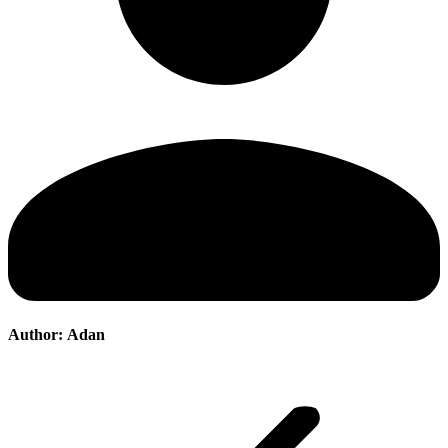
Author:
Adan
Post
navigation