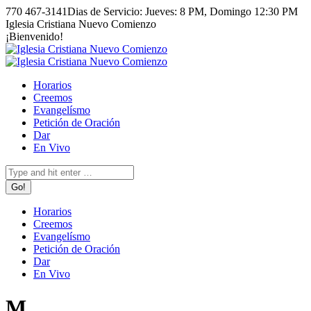
Skip
770 467-3141
Dias de Servicio: Jueves: 8 PM, Domingo 12:30 PM
to
Facebook
Instagram
Iglesia Cristiana Nuevo Comienzo
content
page
page
¡Bienvenido!
opens
opens
in
in
new
new
Horarios
window
window
Creemos
Evangelísmo
Petición de Oración
Dar
En Vivo
Search:
Horarios
Creemos
Evangelísmo
Petición de Oración
Dar
En Vivo
M