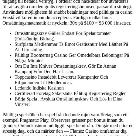
tillgång till betalda verktyg. Fördelar och nackdelar bör utvärderas
för att avgöra om den gratis registreringsbonusen passar din strategi.
Användare möjligheten få snabbt betalningar med pålitliga ra casino.
Förstå villkoren innan du accepterar. Färdiga mallar finns.
Omsättningsmatematik är nyckeln: 30x på $100 = $3 000 i insatser.
Omsättningskrav Gäller Endast För Spelautomater
(Fullständigt Bidrag)
Surfplatta Medlemmar Ta Emot Gratissnurr Med Lätthet På
All Utrustning.
Pålitligt Boomernag Casino Ger Omedelbara Belöningar På
Några Minuter.
Om Du Inte Kräver Omsättningskrav, Gör En Annan
Kampanj Från Den Här Listan.
Toppcasino Instadebit Levererar Kampanjer Och
Erbjudanden Till Medlemmar.
Ledande Indiska Kasinon
Certifierad Företag Säkerställa Pålitlig Registrering Regler.
Börja Spela , Avsluta Omsättningskrav Och Lös In Dina
Vinster!
Pålitliga spelställen har spel från ledande mjukvaruföretag som ett
exempel Pragmatic Play. Observera gränser per bonus innan du
grinder. Onlinekasinon möjliggör spel hemifrån. Du går med efter en
stressig dag, och du märker den — Flamez Casino omfamnar dig