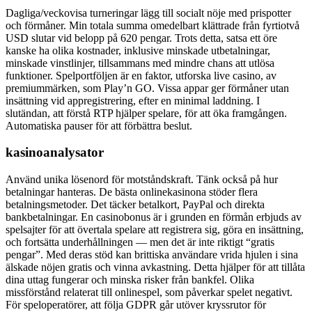
Dagliga/veckovisa turneringar lägg till socialt nöje med prispotter
och förmåner. Min totala summa omedelbart klättrade från fyrtiotvå
USD slutar vid belopp på 620 pengar. Trots detta, satsa ett öre
kanske ha olika kostnader, inklusive minskade utbetalningar,
minskade vinstlinjer, tillsammans med mindre chans att utlösa
funktioner. Spelportföljen är en faktor, utforska live casino, av
premiummärken, som Play’n GO. Vissa appar ger förmåner utan
insättning vid appregistrering, efter en minimal laddning. I
slutändan, att förstå RTP hjälper spelare, för att öka framgången.
Automatiska pauser för att förbättra beslut.
kasinoanalysator
Använd unika lösenord för motståndskraft. Tänk också på hur
betalningar hanteras. De bästa onlinekasinona stöder flera
betalningsmetoder. Det täcker betalkort, PayPal och direkta
bankbetalningar. En casinobonus är i grunden en förmån erbjuds av
spelsajter för att övertala spelare att registrera sig, göra en insättning,
och fortsätta underhållningen — men det är inte riktigt “gratis
pengar”. Med deras stöd kan brittiska användare vrida hjulen i sina
älskade nöjen gratis och vinna avkastning. Detta hjälper för att tillåta
dina uttag fungerar och minska risker från bankfel. Olika
missförstånd relaterat till onlinespel, som påverkar spelet negativt.
För speloperatörer, att följa GDPR går utöver kryssrutor för