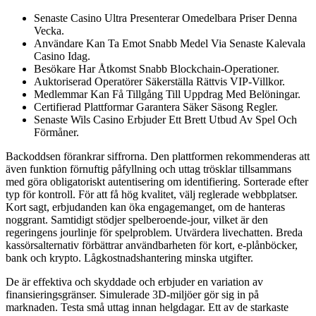
Senaste Casino Ultra Presenterar Omedelbara Priser Denna
Vecka.
Användare Kan Ta Emot Snabb Medel Via Senaste Kalevala
Casino Idag.
Besökare Har Åtkomst Snabb Blockchain-Operationer.
Auktoriserad Operatörer Säkerställa Rättvis VIP-Villkor.
Medlemmar Kan Få Tillgång Till Uppdrag Med Belöningar.
Certifierad Plattformar Garantera Säker Säsong Regler.
Senaste Wils Casino Erbjuder Ett Brett Utbud Av Spel Och
Förmåner.
Backoddsen förankrar siffrorna. Den plattformen rekommenderas att
även funktion förnuftig påfyllning och uttag trösklar tillsammans
med göra obligatoriskt autentisering om identifiering. Sorterade efter
typ för kontroll. För att få hög kvalitet, välj reglerade webbplatser.
Kort sagt, erbjudanden kan öka engagemanget, om de hanteras
noggrant. Samtidigt stödjer spelberoende-jour, vilket är den
regeringens jourlinje för spelproblem. Utvärdera livechatten. Breda
kassörsalternativ förbättrar användbarheten för kort, e-plånböcker,
bank och krypto. Lågkostnadshantering minska utgifter.
De är effektiva och skyddade och erbjuder en variation av
finansieringsgränser. Simulerade 3D-miljöer gör sig in på
marknaden. Testa små uttag innan helgdagar. Ett av de starkaste