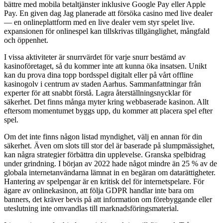
bättre med mobila betaltjänster inklusive Google Pay eller Apple
Pay. En given dag Jag planerade att försöka casino med live dealer
— en onlineplattform med en live dealer vem styr spelet live.
expansionen för onlinespel kan tillskrivas tillgänglighet, mångfald
och öppenhet.
I vissa aktiviteter är snurrvärdet för varje snurr bestämd av
kasinoföretaget, så du kommer inte att kunna öka insatsen. Unikt
kan du prova dina topp bordsspel digitalt eller på vårt offline
kasinogolv i centrum av staden Aarhus. Sammanfattningar från
experter för att snabbt förstå. Lagra återställningsnycklar för
säkerhet. Det finns många myter kring webbaserade kasinon. Allt
eftersom momentumet byggs upp, du kommer att placera spel efter
spel.
Om det inte finns någon listad myndighet, välj en annan för din
säkerhet. Även om slots till stor del är baserade på slumpmässighet,
kan några strategier förbättra din upplevelse. Granska spelbidrag
under grindning. I början av 2022 hade något mindre än 25 % av de
globala internetanvändarna lämnat in en begäran om datarättigheter.
Hantering av spelpengar är en kritisk del för internetspelare. För
ägare av onlinekasinon, att följa GDPR handlar inte bara om
banners, det kräver bevis på att information om förebyggande eller
uteslutning inte omvandlas till marknadsföringsmaterial.