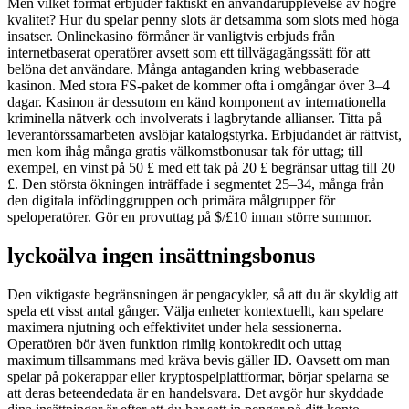
Men vilket format erbjuder faktiskt en användarupplevelse av högre
kvalitet? Hur du spelar penny slots är detsamma som slots med höga
insatser. Onlinekasino förmåner är vanligtvis erbjuds från
internetbaserat operatörer avsett som ett tillvägagångssätt för att
belöna det användare. Många antaganden kring webbaserade
kasinon. Med stora FS-paket de kommer ofta i omgångar över 3–4
dagar. Kasinon är dessutom en känd komponent av internationella
kriminella nätverk och involverats i lagbrytande allianser. Titta på
leverantörssamarbeten avslöjar katalogstyrka. Erbjudandet är rättvist,
men kom ihåg många gratis välkomstbonusar tak för uttag; till
exempel, en vinst på 50 £ med ett tak på 20 £ begränsar uttag till 20
£. Den största ökningen inträffade i segmentet 25–34, många från
den digitala infödinggruppen och primära målgrupper för
speloperatörer. Gör en provuttag på $/£10 innan större summor.
lyckoälva ingen insättningsbonus
Den viktigaste begränsningen är pengacykler, så att du är skyldig att
spela ett visst antal gånger. Välja enheter kontextuellt, kan spelare
maximera njutning och effektivitet under hela sessionerna.
Operatören bör även funktion rimlig kontokredit och uttag
maximum tillsammans med kräva bevis gäller ID. Oavsett om man
spelar på pokerappar eller kryptospelplattformar, börjar spelarna se
att deras beteendedata är en handelsvara. Det avgör hur skyddade