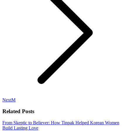
Next
Next
M
post:
Related Posts
From Skeptic to Believer: How Tinpak Helped Korean Women
Build Lasting Love