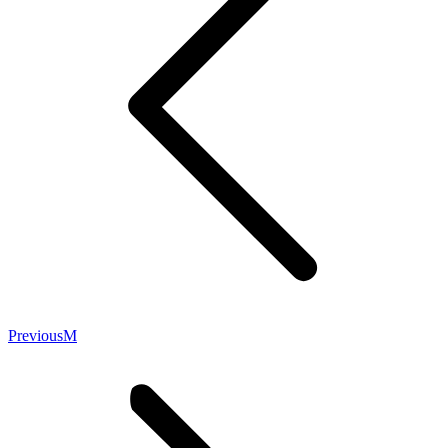
Previous
Previous
M
post: