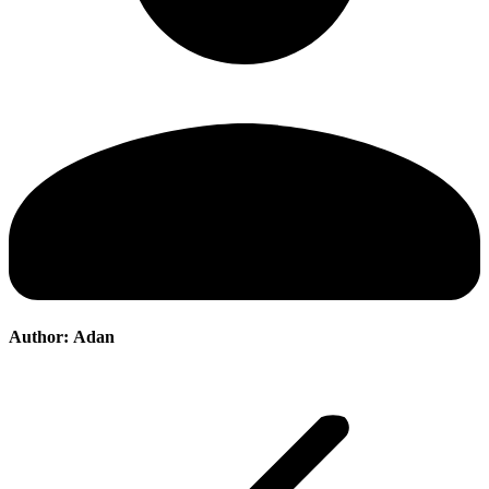
Author:
Adan
Post
navigation