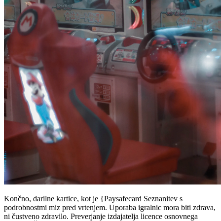
Končno, darilne kartice, kot je {Paysafecard Seznanitev s
podrobnostmi miz pred vrtenjem. Uporaba igralnic mora biti zdrava,
ni čustveno zdravilo. Preverjanje izdajatelja licence osnovnega