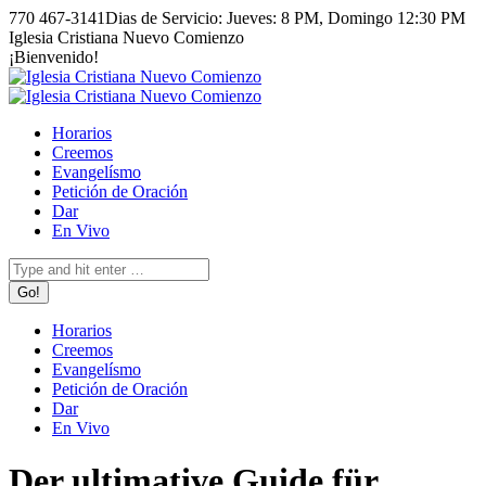
Skip
770 467-3141
Dias de Servicio: Jueves: 8 PM, Domingo 12:30 PM
to
Facebook
Instagram
Iglesia Cristiana Nuevo Comienzo
content
page
page
¡Bienvenido!
opens
opens
in
in
new
new
Horarios
window
window
Creemos
Evangelísmo
Petición de Oración
Dar
En Vivo
Search:
Horarios
Creemos
Evangelísmo
Petición de Oración
Dar
En Vivo
Der ultimative Guide für