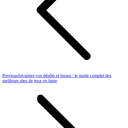
Previous
Previous
Sécuriser vos dépôts et bonus : le guide complet des
post:
meilleurs sites de jeux en ligne