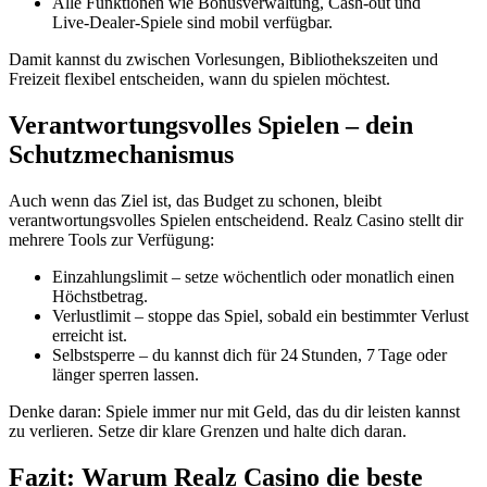
Alle Funktionen wie Bonusverwaltung, Cash‑out und
Live‑Dealer‑Spiele sind mobil verfügbar.
Damit kannst du zwischen Vorlesungen, Bibliothekszeiten und
Freizeit flexibel entscheiden, wann du spielen möchtest.
Verantwortungsvolles Spielen – dein
Schutzmechanismus
Auch wenn das Ziel ist, das Budget zu schonen, bleibt
verantwortungsvolles Spielen entscheidend. Realz Casino stellt dir
mehrere Tools zur Verfügung:
Einzahlungslimit – setze wöchentlich oder monatlich einen
Höchstbetrag.
Verlustlimit – stoppe das Spiel, sobald ein bestimmter Verlust
erreicht ist.
Selbstsperre – du kannst dich für 24 Stunden, 7 Tage oder
länger sperren lassen.
Denke daran: Spiele immer nur mit Geld, das du dir leisten kannst
zu verlieren. Setze dir klare Grenzen und halte dich daran.
Fazit: Warum Realz Casino die beste