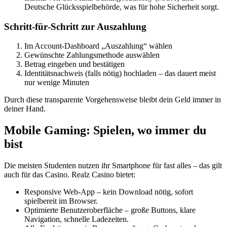
Deutsche Glücksspielbehörde, was für hohe Sicherheit sorgt.
Schritt‑für‑Schritt zur Auszahlung
Im Account‑Dashboard „Auszahlung“ wählen
Gewünschte Zahlungsmethode auswählen
Betrag eingeben und bestätigen
Identitätsnachweis (falls nötig) hochladen – das dauert meist
nur wenige Minuten
Durch diese transparente Vorgehensweise bleibt dein Geld immer in
deiner Hand.
Mobile Gaming: Spielen, wo immer du
bist
Die meisten Studenten nutzen ihr Smartphone für fast alles – das gilt
auch für das Casino. Realz Casino bietet:
Responsive Web‑App – kein Download nötig, sofort
spielbereit im Browser.
Optimierte Benutzeroberfläche – große Buttons, klare
Navigation, schnelle Ladezeiten.