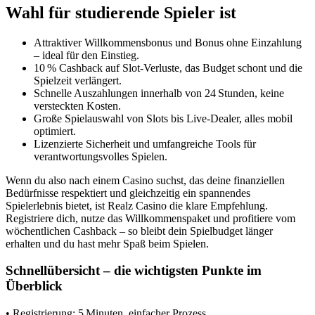
Wahl für studierende Spieler ist
Attraktiver Willkommensbonus und Bonus ohne Einzahlung
– ideal für den Einstieg.
10 % Cashback auf Slot‑Verluste, das Budget schont und die
Spielzeit verlängert.
Schnelle Auszahlungen innerhalb von 24 Stunden, keine
versteckten Kosten.
Große Spielauswahl von Slots bis Live‑Dealer, alles mobil
optimiert.
Lizenzierte Sicherheit und umfangreiche Tools für
verantwortungsvolles Spielen.
Wenn du also nach einem Casino suchst, das deine finanziellen
Bedürfnisse respektiert und gleichzeitig ein spannendes
Spielerlebnis bietet, ist Realz Casino die klare Empfehlung.
Registriere dich, nutze das Willkommenspaket und profitiere vom
wöchentlichen Cashback – so bleibt dein Spielbudget länger
erhalten und du hast mehr Spaß beim Spielen.
Schnellübersicht – die wichtigsten Punkte im
Überblick
• Registrierung: 5 Minuten, einfacher Prozess