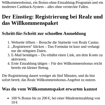
Willkommensbonus, ein Bonus‑ohne‑Einzahlung‑Programm und ein
modernes Cashback‑System – alles ohne versteckte Fallen.
Der Einstieg: Registrierung bei Realz und
das Willkommenspaket
Schritt‑für‑Schritt zur schnellen Anmeldung
Webseite öffnen – Besuche die Startseite von Realz Casino.
„Registrieren“ klicken – Das Formular ist kurz und verlangt
nur die nötigsten Daten.
E‑Mail bestätigen – Du erhältst einen Link, um dein Konto zu
aktivieren.
Erste Einzahlung tätigen – Für den Willkommensbonus reicht
bereits ein kleiner Betrag.
Die Registrierung dauert weniger als fünf Minuten, und du bist
sofort bereit, das Realz Willkommensbonus‑Angebot zu nutzen.
Was du vom Willkommenspaket erwarten kannst
100 % Bonus bis zu 200 €, bei einer Mindesteinzahlung von
10 €